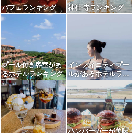
パフェランキング
神社·寺ランキング
プール付き客室があ
インフィニティプー
るホテルランキング
ルがあるホテルラン
キング
ハンバーガーが美味