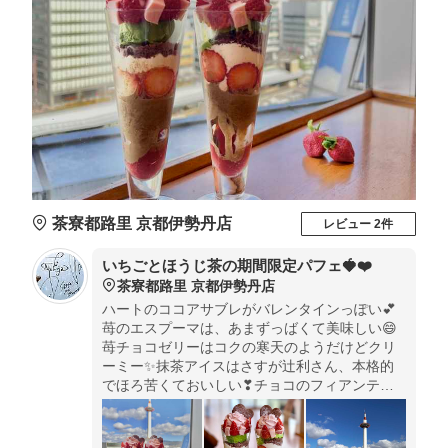
茶寮都路里 京都伊勢丹店
レビュー 2件
いちごとほうじ茶の期間限定パフェ🍓❤️
茶寮都路里 京都伊勢丹店
ハートのココアサブレがバレンタインっぽい💕
苺のエスプーマは、あまずっばくて美味しい😄
苺チョコゼリーはコクの寒天のようだけどクリ
ーミー✨抹茶アイスはさすが辻利さん、本格的
でほろ苦くておいしい❣チョコのフィアンティ
ーヌもサクサク軽くて食感が好き！下はチョコ
かと思いきやほうじ茶アイスクリーム。