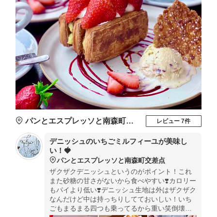
パンとエスプレッソと南森町交差点
レビュー 7件
デニッシュのいちごミルフィーユが美味し
い！🍓
パンとエスプレッソと南森町交差点
ザクザクデニッシュというのがポイント！これ
また砂糖の甘さがないから食べやすい❣️カロリー
もパイより低い❣️デニッシュ生地は外はザクザク
なんだけど中は持っちりしてておいしい！いち
ごもまるまる四つも乗ってるから重い笑倒壊に