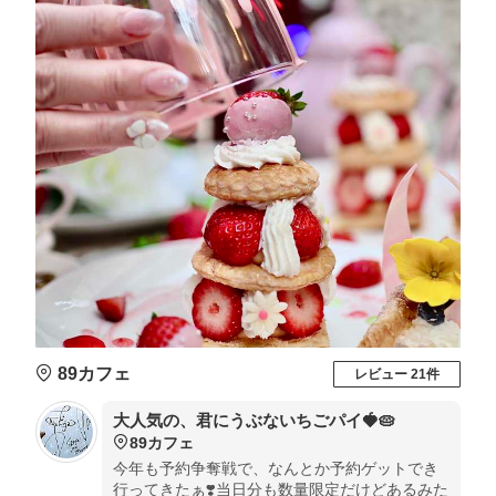
89カフェ
レビュー 21件
大人気の、君にうぶないちごパイ🍓🥧
89カフェ
今年も予約争奪戦で、なんとか予約ゲットでき
行ってきたぁ❣️当日分も数量限定だけどあるみた