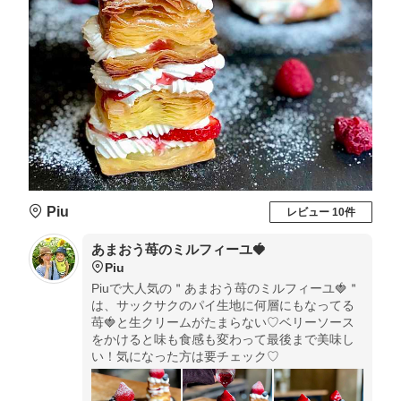
Piu
レビュー 10件
あまおう苺のミルフィーユ🍓
Piu
Piuで大人気の＂あまおう苺のミルフィーユ🍓＂
は、サックサクのパイ生地に何層にもなってる
苺🍓と生クリームがたまらない♡ベリーソース
をかけると味も食感も変わって最後まで美味し
い！気になった方は要チェック♡