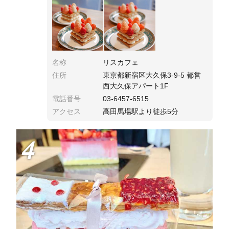
力的✨季節によって使われるフルーツは変わる
ので公式のInstagramをチェックの上、お取り置
き推奨です🍓
名称
リスカフェ
住所
東京都新宿区大久保3-9-5 都営
西大久保アパート1F
電話番号
03-6457-6515
アクセス
高田馬場駅より徒歩5分
4