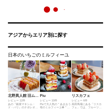
アジアからエリア別に探す
日本のいちごのミルフィーユ
北野異人館 旧ムーア邸
Piu
リスカフェ
レビュー 12件
レビュー 10件
レビュー 6件
あの『銀座マキシム・
Piuで大人気の＂あまおう
高田馬場にある「リスカ
ド・パリ』のナポレオン
苺のミルフィーユ🍓＂
フェ」では、フルーツが
パイのレシピに基づいて
は、サックサクのパイ生
贅沢に並べられたなんと