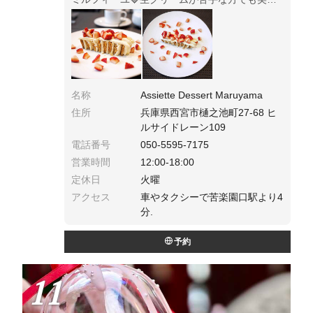
しく頂けるのではないでしょうか😊駅からは少
し距離がありますがわざわざ訪れたいそんな素
敵なカフェです💕
名称
Assiette Dessert Maruyama
住所
兵庫県西宮市樋之池町27-68 ヒ
ルサイドレーン109
電話番号
050-5595-7175
営業時間
12:00-18:00
定休日
火曜
アクセス
車やタクシーで苦楽園口駅より4
分.
予約
11