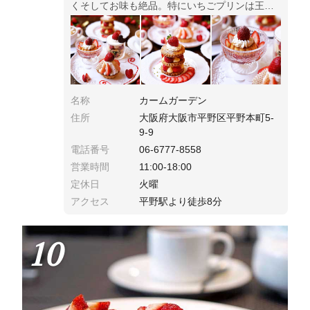
くそしてお味も絶品。特にいちごプリンは王道
クラシカルな硬さと甘さのプリンでぜひ食べて
欲しい。季節毎に行きたくなるカフェです。
名称
カームガーデン
住所
大阪府大阪市平野区平野本町5-
9-9
電話番号
06-6777-8558
営業時間
11:00-18:00
定休日
火曜
アクセス
平野駅より徒歩8分
10