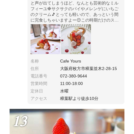
と声が出てしまうほど、なんとも芸術的なミル
フィーユ🍓サクサクのパイやメレンゲにいちご
のクリーム🎵とっても軽いので、あっという間
に完食しちゃいますよー😊この時期だけのスイ
ーツなのでみなさんもぜひ🎵
名称
Cafe Yours
住所
大阪府枚方市樟葉並木2-28-15
電話番号
072-380-9644
営業時間
11:00-18:00
定休日
水曜
アクセス
樟葉駅より徒歩10分
13