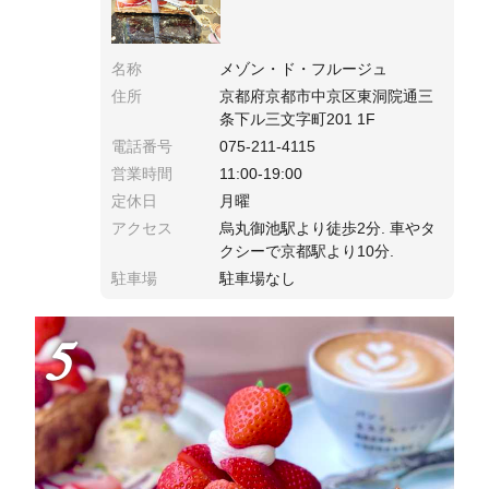
名称
メゾン・ド・フルージュ
住所
京都府京都市中京区東洞院通三
条下ル三文字町201 1F
電話番号
075-211-4115
営業時間
11:00-19:00
定休日
月曜
アクセス
烏丸御池駅より徒歩2分. 車やタ
クシーで京都駅より10分.
駐車場
駐車場なし
5