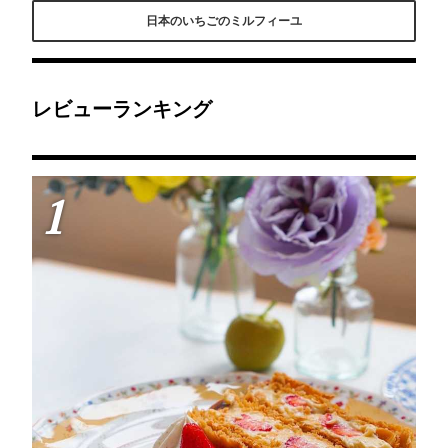
作られた、苺のミルフィ
地に何層にもなってる苺
もフォトジェニックなミ
日本のいちごのミルフィーユ
ーユ🍓パイはサクッサク
🍓と生クリームがたまら
ルフィーユを食べること
❤︎バニラビーンズたっぷ
ない♡ベリーソースをか
ができるんです🍴春の苺
りのカスタードクリーム
けると味も食感も変わっ
のミルフィーユはとちお
に甘い苺🍓は、幸せでし
て最後まで美味しい！気
とめに加え、淡雪、白苺
か無い😻友人からお誕生
になった方は要チェック
と贅沢に苺の食べ比べが
日の私にメッセージのサ
♡
できるのが魅力的✨季節
プライズまで🥺💕
によって使われるフルー
レビューランキング
ツは変わるので公式の
Instagramをチェックの
上、お取り置き推奨です
🍓
1