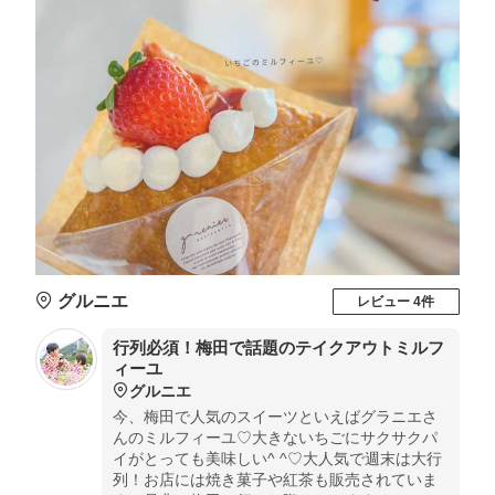
グルニエ
レビュー 4件
行列必須！梅田で話題のテイクアウトミルフ
ィーユ
グルニエ
今、梅田で人気のスイーツといえばグラニエさ
んのミルフィーユ♡大きないちごにサクサクパ
イがとっても美味しい^ ^♡大人気で週末は大行
列！お店には焼き菓子や紅茶も販売されていま