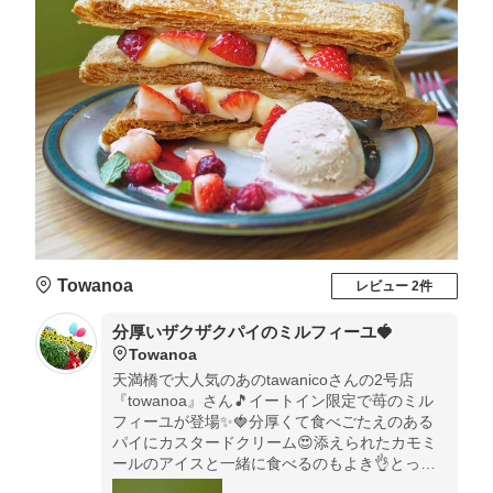
Towanoa
レビュー 2件
分厚いザクザクパイのミルフィーユ🍓
Towanoa
天満橋で大人気のあのtawanicoさんの2号店
『towanoa』さん🎵イートイン限定で苺のミル
フィーユが登場✨🍓分厚くて食べごたえのある
パイにカスタードクリーム😍添えられたカモミ
ールのアイスと一緒に食べるのもよき👌とって
もオススメです😉