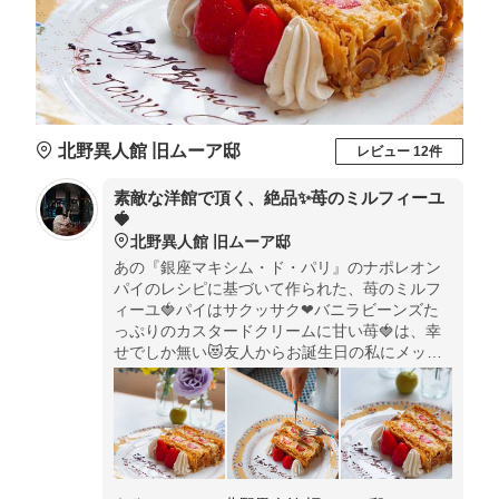
北野異人館 旧ムーア邸
レビュー 12件
素敵な洋館で頂く、絶品✨苺のミルフィーユ
🍓
北野異人館 旧ムーア邸
あの『銀座マキシム・ド・パリ』のナポレオン
パイのレシピに基づいて作られた、苺のミルフ
ィーユ🍓パイはサクッサク❤︎バニラビーンズた
っぷりのカスタードクリームに甘い苺🍓は、幸
せでしか無い😻友人からお誕生日の私にメッセ
ージのサプライズまで🥺💕