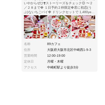
いやからぜひ❣️ストーリーズをチェック😊 〜２
／２８まで🍓 １日予約２枠限定🍓君に初恋(う
ぶ)ないちごパイ🍓 ドリンクセットで 1,480yen
私たちはデザインカフェラテにして 1,680yen
名称
89カフェ
住所
大阪府大阪市北区中崎西1-9-3
営業時間
12:00-19:00
定休日
月曜・木曜
アクセス
中崎町駅より徒歩3分