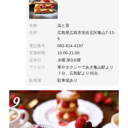
名称
染と茶
住所
広島県広島市安佐北区亀山7-13-
5
電話番号
082-814-4197
営業時間
10:00-21:00
定休日
水曜,第3火曜
アクセス
車やタクシーであき亀山駅より
７分、広島駅より35分.
駐車場
駐車場あり
9