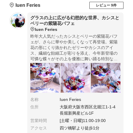
Iuen Feries
レビュー 9件
グラスの上に広がる幻想的な世界、カシスと
ベリーの紫陽花パフェ
Iuen Feries
昨年大人気だったカシスとベリーの紫陽花パフ
ェが、さらに華やか美しくなって再登場。紫陽
花の形にくり抜かれたゼリーやカシスのアイ
ス、繊細な飴細工が彩りを添え、今年新登場の
可憐な蝶々がその上を優雅に舞い踊る特別な仕
上がりに。梅雨時期の期間限定パフェなので、
この機会をお見逃しなく。
名称
Iuen Feries
住所
大阪府大阪市西区北堀江1-1-4
長堀新興産ビル1F
営業時間
[土曜・日曜]11:00-19:00
アクセス
四ツ橋駅より徒歩1分