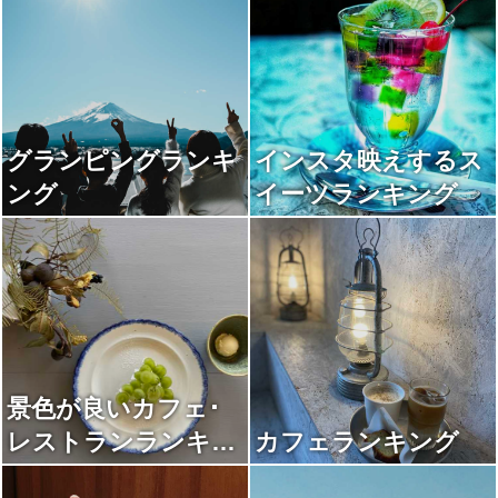
グランピングランキ
インスタ映えするス
ング
イーツランキング
景色が良いカフェ･
レストランランキン
カフェランキング
グ