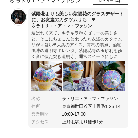
ラトリエ・ア・マ・ファソン
レビュー 24件
紫陽花よりも美しい紫陽花のグラスデザート
に、お友達のカタツムリも…❤︎
ラトリエ・ア・マ・ファソン
運ばれて来て、キラキラ輝くゼリーの美しさ
と、そこにちょこんと乗ったお友達のカタツム
リが可愛い❤︎大葉のアイス、青梅の翡煮、酒粕
風味の道明寺ポレンタ、紫陽花寺の玉砂利を歩
く音に似た焼き道明寺、通常スイーツにしにく
い食材がこんなに入ってるのに、見事なハーモ
ニー。私は大葉も、梅のお菓子も苦手だから、
余計にこの美味しさに感動。
名称
ラトリエ・ア・マ・ファソン
住所
東京都世田谷区上野毛1-26-14
営業時間
10:00-17:00
アクセス
上野毛駅より徒歩1分