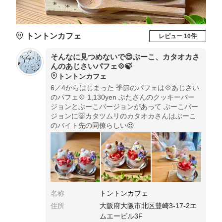
トントンカフェ
レビュー 10件
そんなに見つめないで😍ぶーこ、カタオカさ
んのあじさいパフェ💠🍃
トントンカフェ
6／4からはじまった 季節のパフェは💠あじさい
のパフェ💠 1,130yen ぶたさんのクッキーバー
ジョンとぶーこバージョンがあって ぶーこバー
ジョンに🐷カタツムリのカタオカさんはぶーこ
のバイト先の同僚らしい😍
名称
トントンカフェ
住所
大阪府大阪市北区豊崎3-17-2エ
ムエービル3F