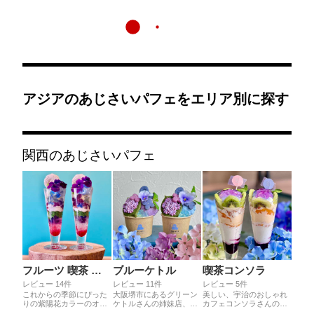
アジアのあじさいパフェをエリア別に探す
関西のあじさいパフェ
フルーツ 喫茶 グリーン ケトル
ブルーケトル
喫茶コンソラ
レビュー 14件
レビュー 11件
レビュー 5件
これからの季節にぴった
大阪堺市にあるグリーン
美しい、宇治のおしゃれ
りの紫陽花カラーのオシ
ケトルさんの姉妹店、焼
カフェコンソラさんの期
ャレなパフェ〜ʚ♡ɞ爽や
き菓子とジェラートが美
間限定の紫陽花パフェ。