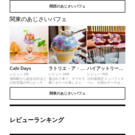
かな味わいの自家製のブ
味しいお店です。6月に
上には紫陽花の花を模し
関西のあじさいパフェ
ルーミルクアイス.紫陽花
ぴったりの紫陽花パフェ
たゼリーがぷるぷるキラ
の花びらの型にカットさ
がかわいすぎる〜。パー
キラ。パンナコッタもつ
れたゼリーがかわいすぎ
プルやブルーの紫陽花カ
るんとしていてなめらか
関東のあじさいパフェ
ます〜ʚ♡ɞ抹茶クランブ
ラーで統一されたスイー
な味わい。ヨーグルトク
ルや小豆❤︎求肥やアイス
ツ。レアチーズや塩ミル
リームが爽やかですっき
を合わせた和パフェで
クのジェラートが美味し
り！ベリーソースも甘酸
す〜☻❤︎1番下には甘酸っ
い〜。優しい味わいの紫
っぱくヨーグルトクリー
ぱいさくらんぼソース❤︎
陽花スイーツ♡自分への
ムとも相性抜群！
梅雨時期も爽やかに感じ
ご褒美として味わってみ
るパフェです〜ʚ♡ɞ
てね♪
Cafe Days
ラトリエ・ア・マ・ファソン
ハイアットリージェンシー横浜 THE UNION BAR & LOUNGE
レビュー 2件
レビュー 24件
レビュー 76件
浦和駅から徒歩10分ほど
運ばれて来て、キラキラ
1日5食限定コッパフィオ
の住宅地の中にひっそり
輝くゼリーの美しさと、
ーレ、今回のテーマは紫
とある小さなカフェ、
そこにちょこんと乗った
陽花。ホテルの自家製サ
café daysでは月替わりで
お友達のカタツムリが可
クランボのジャムになで
関東のあじさいパフェ
かわいいパフェがいただ
愛い❤︎大葉のアイス、青
しこの花から抽出したエ
けます❤️6月はあじさい
梅の翡煮、酒粕風味の道
キス、パルフェタムール
パフェ💐薄切りのぶどう
明寺ポレンタ、紫陽花寺
の香りを加えた柔らかな
にキラキラジュレが光に
の玉砂利を歩く音に似た
ジュレの上にはレモンマ
当たって綺麗✨求肥やチ
焼き道明寺、通常スイー
ドレーヌとクロカカン
ーズケーキも入って盛り
ツにしにくい食材がこん
テ。紫陽花を模した飴細
だくさんの内容でした💕
なに入ってるのに、見事
工リングの中にはスミレ
レビューランキング
なハーモニー。私は大葉
など紫色のエディフルフ
も、梅のお菓子も苦手だ
ラワーが敷き詰められて
から、余計にこの美味し
います。大人贅沢なパフ
さに感動。
ェ。