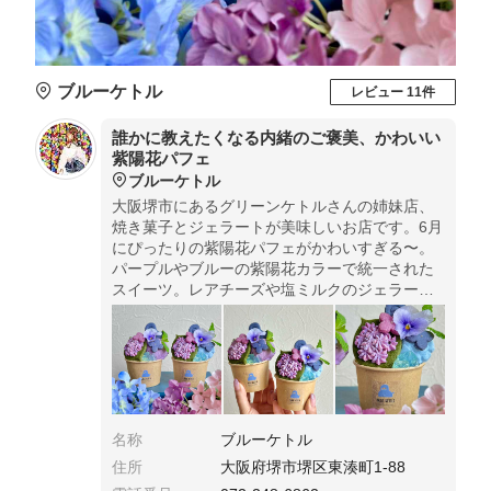
ブルーケトル
レビュー 11件
誰かに教えたくなる内緒のご褒美、かわいい
紫陽花パフェ
ブルーケトル
大阪堺市にあるグリーンケトルさんの姉妹店、
焼き菓子とジェラートが美味しいお店です。6月
にぴったりの紫陽花パフェがかわいすぎる〜。
パープルやブルーの紫陽花カラーで統一された
スイーツ。レアチーズや塩ミルクのジェラート
が美味しい〜。優しい味わいの紫陽花スイーツ
♡自分へのご褒美として味わってみてね♪
名称
ブルーケトル
住所
大阪府堺市堺区東湊町1-88