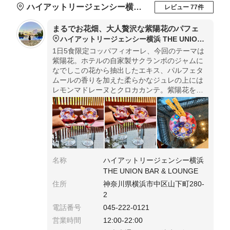
ハイアットリージェンシー横浜 THE UNION BAR & LOUNGE
レビュー 77件
まるでお花畑、大人贅沢な紫陽花のパフェ
ハイアットリージェンシー横浜 THE UNION BAR & LOUNGE
1日5食限定コッパフィオーレ、今回のテーマは
紫陽花。ホテルの自家製サクランボのジャムに
なでしこの花から抽出したエキス、パルフェタ
ムールの香りを加えた柔らかなジュレの上には
レモンマドレーヌとクロカカンテ。紫陽花を模
した飴細工リングの中にはスミレなど紫色のエ
ディフルフラワーが敷き詰められています。大
人贅沢なパフェ。
名称
ハイアットリージェンシー横浜
THE UNION BAR & LOUNGE
住所
神奈川県横浜市中区山下町280-
2
電話番号
045-222-0121
営業時間
12:00-22:00