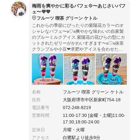
梅雨を爽やかに彩るパフェ💠〜あじさいパフ
ェ〜💜💙
フルーツ 喫茶 グリーン ケトル
これからの季節にぴったりの紫陽花カラーのオ
シャレなパフェ〜ʚ♡ɞ爽やかな味わいの自家製
のブルーミルクアイス.紫陽花の花びらの型にカ
ットされたゼリーがかわいすぎます〜ʚ♡ɞ抹茶
クランブルや小豆❤︎求肥やアイスを合わせた和
パフェです〜☻❤︎1番下には甘酸っぱいさくらん
ぼソース❤︎ 梅雨時期も爽やかに感じるパフェで
す〜ʚ♡ɞ
名称
フルーツ 喫茶 グリーン ケトル
住所
大阪府堺市中区新家町754-18
電話番号
072-248-8219
営業時間
11:00-17:30 [金曜・土曜]11:00-
17:30,18:00-24:00
定休日
月曜・火曜
アクセス
白鷺駅より徒歩9分