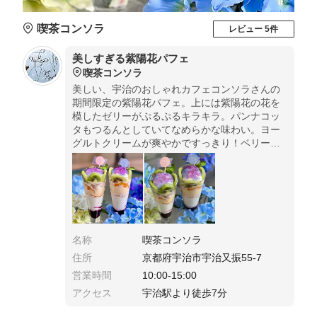
喫茶コンソラ
レビュー 5件
美しすぎる紫陽花パフェ
喫茶コンソラ
美しい、宇治のおしゃれカフェコンソラさんの
期間限定の紫陽花パフェ。上には紫陽花の花を
模したゼリーがぷるぷるキラキラ。パンナコッ
タもつるんとしていてなめらかな味わい。ヨー
グルトクリームが爽やかですっきり！ベリーソ
ースも甘酸っぱくヨーグルトクリームとも相性
抜群！
名称
喫茶コンソラ
住所
京都府宇治市宇治又振55-7
営業時間
10:00-15:00
アクセス
宇治駅より徒歩7分