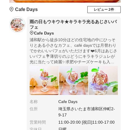
Cafe Days
レビュー 2件
雨の日もウキウキ★キラキラ光るあじさいパ
フェ
Cafe Days
浦和駅から徒歩10分ほどの住宅地の中にひっそ
りとある小さなカフェ、café daysでは月替わり
でかわいいパフェがいただけます❤️6月はあじさ
いパフェ💐薄切りのぶどうにキラキラジュレが
光に当たって綺麗✨求肥やチーズケーキも入っ
て盛りだくさんの内容でした💕
名称
Cafe Days
住所
埼玉県さいたま市浦和区仲町2-
9-17
営業時間
11:00-20:00 [祝日]11:00-17:00
定休日
日曜