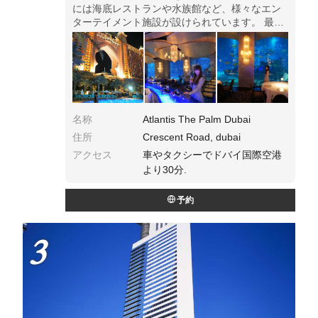
には海底レストランや水族館など、様々なエン
ターテイメント施設が設けられています。 最高
級のスイートルームは、なんと1泊約275万円ら
しいです^^
名称
Atlantis The Palm Dubai
住所
Crescent Road, dubai
アクセス
車やタクシーでドバイ国際空港
より30分.
予約
3