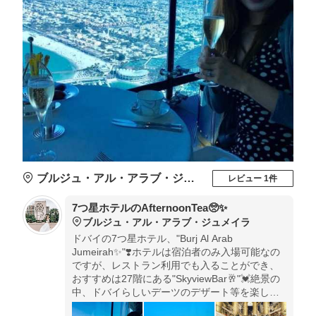
ブルジュ・アル・アラブ・ジュメイラ
レビュー 1件
7つ星ホテルのAfternoonTea🥺✨
ブルジュ・アル・アラブ・ジュメイラ
ドバイの7つ星ホテル、"Burj Al Arab
Jumeirah✨"❣️ホテルは宿泊者のみ入場可能なの
ですが、レストラン利用でも入ることができ、
おすすめは27階にある"SkyviewBar🥂"💓絶景の
中、ドバイらしいデーツのデザート等を楽しみ
ながらラグジュアリーな時間が過ごせます🥰