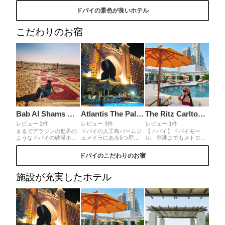
部屋からの景色は常に最
泊者のみ入場可能なので
Resort＆Spa🐪"❣️プール
ドバイの景色が良いホテル
高。とくに朝はぼーーと
すが、レストラン利用で
からは広大な砂漠が眺め
していたくなります。レ
も入ることができ、おす
られ、古代遺跡のような
ストランはクオリティー
すめは27階にあ
豪華なホテルに魅了され
こだわりのお宿
も高いブュッフェ。
る"SkyviewBar🥂"💓絶景
ました😍
の中、ドバイらしいデー
ツのデザート等を楽しみ
ながらラグジュアリーな
時間が過ごせます🥰
Bab Al Shams Desert Resort & Spa
Atlantis The Palm Dubai
The Ritz Carlton DIFC
レビュー 2件
レビュー 3件
レビュー 1件
まるでアラジンの世界の
ドバイの人工島パームジ
【ドバイ】ドバイモー
ようなドバイの砂漠ホテ
ュメイラにある5つ星ホ
ル、空港までもメトロで
ル"Bab Al Shams Desert
テル、アトランティス・
近く、DIFCのレストラン
Resort＆Spa🐪"❣️プール
ザ・パーム。伝説の大陸
で食事するなら立地は最
ドバイのこだわりのお宿
からは広大な砂漠が眺め
「アトランティス」をモ
高です！こちらは普通の
られ、古代遺跡のような
デルとし、ホテル内には
キングベッドのお部屋タ
豪華なホテルに魅了され
海底レストランや水族館
イプ まぁコンパクトなお
施設が充実したホテル
ました😍
など、様々なエンターテ
部屋です バスルームは大
イメント施設が設けられ
理石柄で可愛いです。
ています。 最高級のスイ
ートルームは、なんと1
泊約275万円らしいです
^^