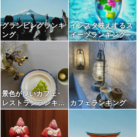
グランピングランキ
インスタ映えするス
ング
イーツランキング
景色が良いカフェ･
レストランランキン
カフェランキング
グ