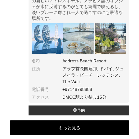
の新しいアドレスホテル。アラビア語のオブジ
ェが水に反射するのがとても綺麗で映えるし、
淡いブルーに癒され一人で過ごすのにも最適な
場所です。
名称
Address Beach Resort
住所
アラブ首長国連邦, ドバイ, ジュ
メイラ・ビーチ・レジデンス,
The Walk
電話番号
+97148798888
アクセス
DMCC駅より徒歩15分.
予約
もっと見る