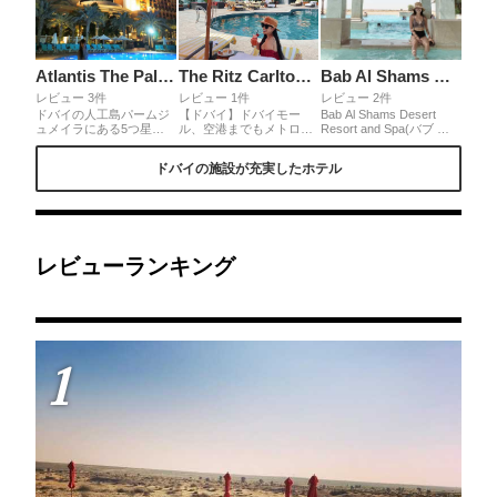
Atlantis The Palm Dubai
The Ritz Carlton DIFC
Bab Al Shams Desert Resort & Spa
レビュー 3件
レビュー 1件
レビュー 2件
ドバイの人工島パームジ
【ドバイ】ドバイモー
Bab Al Shams Desert
ュメイラにある5つ星ホ
ル、空港までもメトロで
Resort and Spa(バブ ア
テル、アトランティス・
近く、DIFCのレストラン
ル シャムス デザート リ
ザ・パーム。伝説の大陸
で食事するなら立地は最
ゾート アンド スパ)は、
ドバイの施設が充実したホテル
「アトランティス」をモ
高です！こちらは普通の
伝統的なアラビアの要塞
デルとし、ホテル内には
キングベッドのお部屋タ
スタイルで建てられた内
海底レストランや水族館
イプ まぁコンパクトなお
観はまるでアラジンの世
など、様々なエンターテ
部屋です バスルームは大
界！砂漠を見渡すインフ
イメント施設が設けられ
理石柄で可愛いです。
ィニティプールでのんび
ています。 最高級のスイ
りしたり、ラクダに乗っ
ートルームは、なんと1
て砂漠探索や鷹狩り等ア
レビューランキング
泊約275万円らしいです
クテビティも充実してま
^^
した☺︎
1