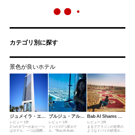
カテゴリ別に探す
景色が良いホテル
ジュメイラ・エミレーツ・タワーズ
ブルジュ・アル・アラブ・ジュメイラ
Bab Al Shams Desert Resort & Spa
レビュー 1件
レビュー 1件
レビュー 2件
2つのタワーがあり一つ
ドバイの7つ星ホテ
まるでアラジンの世界の
はホテル、一つは国際会
ル、"Burj Al Arab
ようなドバイの砂漠ホテ
議などで使われるtower。
Jumeirah✨"❣️ホテルは宿
ル"Bab Al Shams Desert