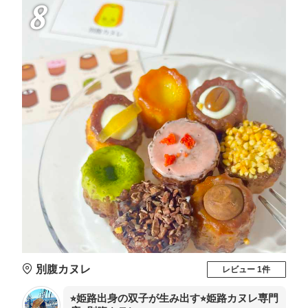
8
別腹カヌレ
レビュー 1件
⭐︎姫路出身の双子が生み出す⭐︎姫路カヌレ専門