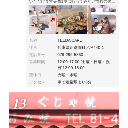
いただけます🥗🧁1度は行ってみたい憧れの癒し
系洞窟カフェはランチのみ予約可能🤳🌸
名称
TEEDA CAFE
住所
兵庫県姫路市町ノ坪440-1
電話番号
079-299-5860
営業時間
12:00-17:00 [土曜・日曜・祝
日]12:00-18:00
定休日
火曜・水曜
アクセス
車で姫路駅より8分
13