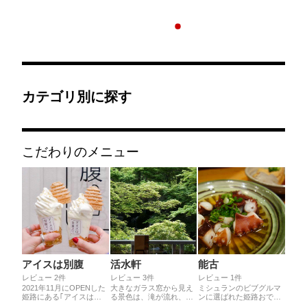
カテゴリ別に探す
こだわりのメニュー
アイスは別腹
活水軒
能古
レビュー 2件
レビュー 3件
レビュー 1件
2021年11月にOPENした
大きなガラス窓から見え
ミシュランのビブグルマ
姫路にある｢アイスは別
る景色は、滝が流れ、鯉
ンに選ばれた姫路おでん
腹｣🍦🌸すでに多数のメ
が優雅に泳ぐ、美しい日
の名店。蛸や湯葉、アス