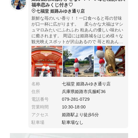
福串恋みくじ付き♡
七福堂 姫路みゆき通り店
新鮮な苺のいい香り！！一口食べると苺の甘味
が口一杯に広がります。 柔らかな大福はマシ
ュマロみたいにふわふわ 粒あんの優しい味わい
に癒されます。 周辺には姫路城をはじめ様々な
観光映えスポットが沢山あるので 苺と粒あん大
福串片手に記念写真を撮ってみてね♡
名称
七福堂 姫路みゆき通り店
住所
兵庫県姫路市呉服町36
電話番号
079-281-0729
営業時間
10:30-18:00
アクセス
姫路駅より徒歩5分
駐車場
駐車場なし