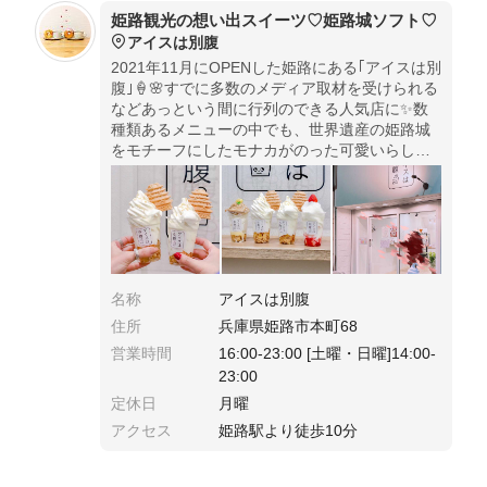
姫路観光の想い出スイーツ♡姫路城ソフト♡
アイスは別腹
2021年11月にOPENした姫路にある｢アイスは別
腹｣🍦🌸すでに多数のメディア取材を受けられる
などあっという間に行列のできる人気店に✨数
種類あるメニューの中でも、世界遺産の姫路城
をモチーフにしたモナカがのった可愛いらしい
｢姫路城ソフト｣が人気🍦🏯姫路観光の想い出ス
イーツにおすすめ🥰🌸
名称
アイスは別腹
住所
兵庫県姫路市本町68
営業時間
16:00-23:00 [土曜・日曜]14:00-
23:00
定休日
月曜
アクセス
姫路駅より徒歩10分