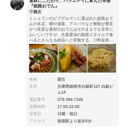
素材にこだわり、バラエティに富んだ本格
『姫路おでん』
能古
ミシュランのビブグルマンに選ばれた姫路おで
んの名店。蛸や湯葉、アスパラなど種類が豊富
かつ良質な素材のおでんはそのままでも非常に
おいしいですが、生姜醤油の姫路スタイルで食
べるとさらなる絶品へと変貌する。◎料金表示
はなく、周辺のおでん屋さんよりは少し高めの
料金設定。姫路で食べるべき、良質な姫路おで
んを楽しめる名店です。
名称
能古
住所
兵庫県姫路市白銀町107 白銀ビ
ル1F
電話番号
079-284-7345
営業時間
17:00-22:00
定休日
日曜・祝日
アクセス
姫路駅より徒歩5分