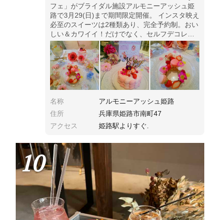
フェ」がブライダル施設アルモニーアッシュ姫
路で3月29(日)まで期間限定開催。 インスタ映え
必至のスイーツは2種類あり、完全予約制。おい
しい＆カワイイ！だけでなく、セルフデコレー
ションを楽しめてオリジナルのケーキが作れま
す。
名称
アルモニーアッシュ姫路
住所
兵庫県姫路市南町47
アクセス
姫路駅よりすぐ.
10