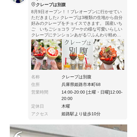
クレープは別腹
8月9日オープン！！プレオープンに行かせてい
ただきました♪ クレープは3種類の生地から自分
好みのクレープをチョイスできます。 国産いち
ご いちごショコラ ブーケの様な可愛いらしい
クレープにテンションあがる♡ふんわり軽めの
クレープ生地にたっぷりのホイップクリームに
カスタード甘いクリームと苺の甘酸っぱさが相
性抜群
名称
クレープは別腹
住所
兵庫県姫路市本町68
営業時間
14:00-20:00 [土曜・日曜]12:00-
20:00
定休日
木曜
アクセス
姫路駅より徒歩10分
6