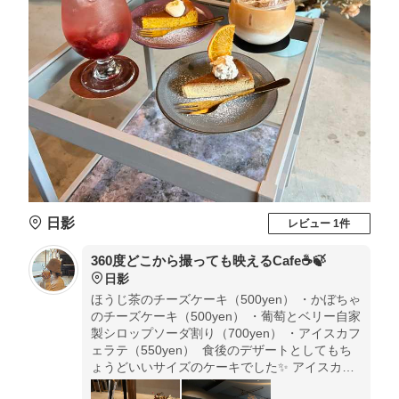
日影
レビュー 1件
360度どこから撮っても映えるCafe☕️🍃
日影
ほうじ茶のチーズケーキ（500yen） ・かぼちゃ
のチーズケーキ（500yen） ・葡萄とベリー自家
製シロップソーダ割り（700yen） ・アイスカフ
ェラテ（550yen） ⁡ 食後のデザートとしてもち
ょうどいいサイズのケーキでした✨️ アイスカフ
ェラテのグラスのそこが丸くて可愛かったな〜