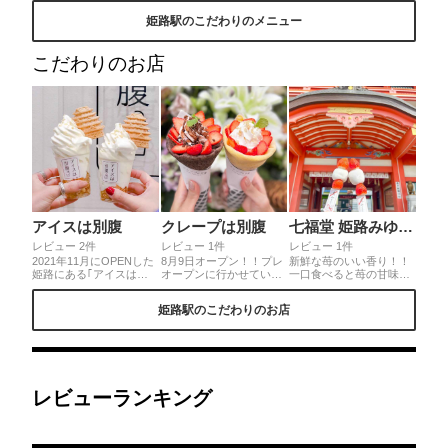
ディア取材を受けられる
本庭園。美しさに見と
パラなど種類が豊富かつ
姫路駅のこだわりのメニュー
などあっという間に行列
れ、時間が過ぎていくの
良質な素材のおでんはそ
のできる人気店に✨数種
をついつい忘れる庭園ラ
のままでも非常においし
類あるメニューの中で
ンチ。
いですが、生姜醤油の姫
こだわりのお店
も、世界遺産の姫路城を
路スタイルで食べるとさ
モチーフにしたモナカが
らなる絶品へと変貌す
のった可愛いらしい｢姫
る。◎料金表示はなく、
路城ソフト｣が人気🍦🏯
周辺のおでん屋さんより
姫路観光の想い出スイー
は少し高めの料金設定。
ツにおすすめ🥰🌸
姫路で食べるべき、良質
な姫路おでんを楽しめる
名店です。
アイスは別腹
クレープは別腹
七福堂 姫路みゆき通り店
レビュー 2件
レビュー 1件
レビュー 1件
2021年11月にOPENした
8月9日オープン！！プレ
新鮮な苺のいい香り！！
姫路にある｢アイスは別
オープンに行かせていた
一口食べると苺の甘味が
腹｣🍦🌸すでに多数のメ
だきました♪ クレープは3
口一杯に広がります。
ディア取材を受けられる
種類の生地から自分好み
柔らかな大福はマシュマ
姫路駅のこだわりのお店
などあっという間に行列
のクレープをチョイスで
ロみたいにふわふわ 粒あ
のできる人気店に✨数種
きます。 国産いちご い
んの優しい味わいに癒さ
類あるメニューの中で
ちごショコラ ブーケの様
れます。 周辺には姫路城
も、世界遺産の姫路城を
な可愛いらしいクレープ
をはじめ様々な観光映え
モチーフにしたモナカが
にテンションあがる♡ふ
スポットが沢山あるので
のった可愛いらしい｢姫
んわり軽めのクレープ生
苺と粒あん大福串片手に
路城ソフト｣が人気🍦🏯
地にたっぷりのホイップ
記念写真を撮ってみてね
レビューランキング
姫路観光の想い出スイー
クリームにカスタード甘
♡
ツにおすすめ🥰🌸
いクリームと苺の甘酸っ
ぱさが相性抜群