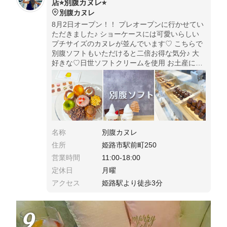
店⭐︎別腹カヌレ⭐︎
別腹カヌレ
8月2日オープン！！ プレオープンに行かせてい
ただきました♪ ショーケースには可愛いらしい
プチサイズのカヌレが並んでいます♡ こちらで
別腹ソフトもいただけると二倍お得な気分♪ 大
好きな♡日世ソフトクリームを使用 お土産にカ
ヌレBOXをいただきました。 あけるとまた可愛
いすぎて食べるのがもったいないくらい
名称
別腹カヌレ
住所
姫路市駅前町250
営業時間
11:00-18:00
定休日
月曜
アクセス
姫路駅より徒歩3分
9