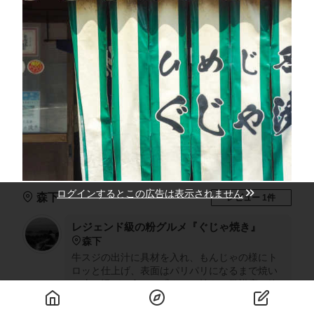
ログインするとこの広告は表示されません
森下
レビュー 1件
レジェンド級の粉グルメ『ぐじゃ焼き』
森下
牛スジの出汁に具材を入れ、もんじゃの様にト
ロッと仕上げ、表面はパリパリになるまで焼い
た皮と混ぜて食べる『ぐじゃ焼き』発祥店。箸
が止まらない、1枚じゃ足りない！今や海外の方
にも人気の姫路名物です。◎ぐじゃ焼(大)440