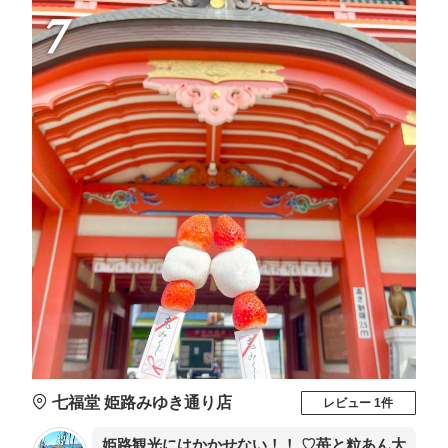
7
七福堂 姫路みゆき通り店
レビュー 1件
姫路観光にはかかせない！！ ♡苺と粒あん大