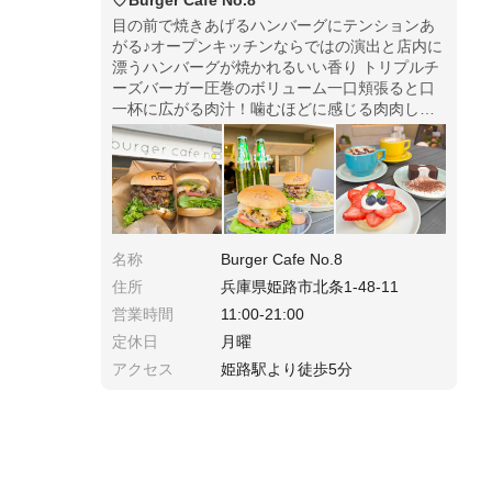
Burger Cafe No.8
目の前で焼きあげるハンバーグにテンションあ
がる♪オープンキッチンならではの演出と店内に
漂うハンバーグが焼かれるいい香り トリプルチ
ーズバーガー圧巻のボリューム一口頬張ると口
一杯に広がる肉汁！噛むほどに感じる肉肉しさ
がたまらない！！アボカドシュリンプバーガー
ハンバーグにぷりぷりの海老とアボカドのフレ
ッフレッシュな味わい
名称
Burger Cafe No.8
住所
兵庫県姫路市北条1-48-11
営業時間
11:00-21:00
定休日
月曜
アクセス
姫路駅より徒歩5分