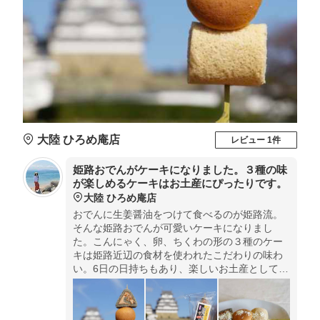
大陸 ひろめ庵店
レビュー 1件
姫路おでんがケーキになりました。３種の味
が楽しめるケーキはお土産にぴったりです。
大陸 ひろめ庵店
おでんに生姜醤油をつけて食べるのが姫路流。
そんな姫路おでんが可愛いケーキになりまし
た。こんにゃく、卵、ちくわの形の３種のケー
キは姫路近辺の食材を使われたこだわりの味わ
い。6日の日持ちもあり、楽しいお土産として喜
ばれそうです。お城近くにお店があるので、姫
路城をバックに記念撮影しても楽しめますよ。