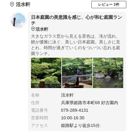
活水軒
レビュー 3件
日本庭園の美意識を感じ、心が和む庭園ラン
チ
活水軒
大きなガラス窓から見える景色は、滝が流れ、
鯉が優雅に泳ぐ、美しい日本庭園。美しさに見
とれ、時間が過ぎていくのをついつい忘れる庭
園ランチ。
名称
活水軒
住所
兵庫県姫路市本町68 好古園内
電話番号
079-289-4131
営業時間
10:00-16:30
アクセス
姫路駅より徒歩15分.