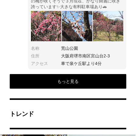
の梅が咲くそうで３月現在、かなり綺麗に咲き
誇っています✨大きな有料駐車場あり🚗
名称
荒山公園
住所
大阪府堺市南区宮山台2-3
アクセス
車で泉ケ丘駅より4分
もっと見る
トレンド