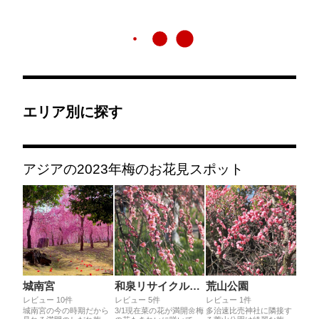
エリア別に探す
アジアの2023年梅のお花見スポット
城南宮
和泉リサイクル環境公園
荒山公園
レビュー 10件
レビュー 5件
レビュー 1件
城南宮の今の時期だから
3/1現在菜の花が満開🌼梅
多治速比売神社に隣接す