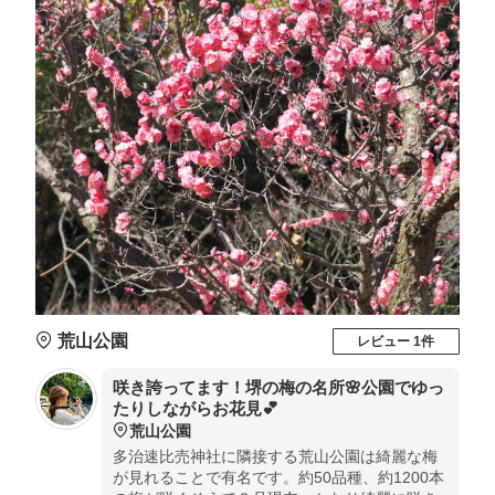
荒山公園
レビュー 1件
咲き誇ってます！堺の梅の名所🌸公園でゆっ
たりしながらお花見💕
荒山公園
多治速比売神社に隣接する荒山公園は綺麗な梅
が見れることで有名です。約50品種、約1200本