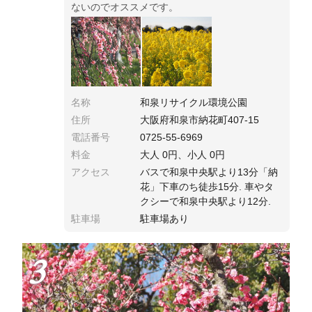
ないのでオススメです。
名称
和泉リサイクル環境公園
住所
大阪府和泉市納花町407-15
電話番号
0725-55-6969
料金
大人 0円、小人 0円
アクセス
バスで和泉中央駅より13分「納
花」下車のち徒歩15分. 車やタ
クシーで和泉中央駅より12分.
駐車場
駐車場あり
3