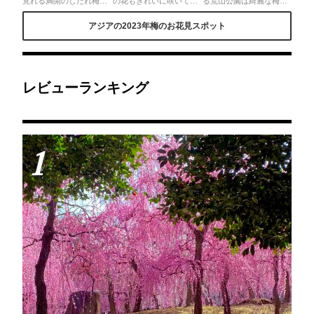
見れる満開のしだれ梅と
の花もきれいに咲いてい
る荒山公園は綺麗な梅が
落ち椿の饗宴。本当にキ
ます✨濃い、淡いピンク
見れることで有名です。
レイでめちゃめちゃ感
のコントラストがとって
約50品種、約1200本の梅
アジアの2023年梅のお花見スポット
動。『源氏物語の花の
も素敵ですよ💕入場無料
が咲くそうで３月現在、
庭』と親しまれている美
で臨時駐車場🚗もあるの
かなり綺麗に咲き誇って
しい庭を眺め、平安京の
で気軽に遊びに行けます
います✨大きな有料駐車
守り神城南宮を堪能しま
♪平日の方が混まないの
場あり🚗
した！
でオススメです。
レビューランキング
1