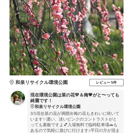
和泉リサイクル環境公園
レビュー 5件
現在環境公園は菜の花💛＆梅💗がと〜っても
綺麗です！
和泉リサイクル環境公園
3/1現在菜の花が満開🌼梅の花もきれいに咲いて
います✨濃い、淡いピンクのコントラストがと
っても素敵ですよ💕入場無料で臨時駐車場🚗も
あるので気軽に遊びに行けます♪平日の方が混ま