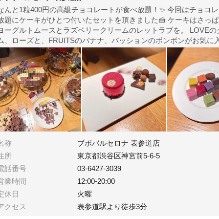
なんと1粒400円の高級チョコレートが食べ放題！✨ 今回はチョコ
放題にケーキがひとつ付いたセットを頂きました🍰 ケーキはさっ
ヨーグルトムースとラズベリークリームのレットラブを。 LOVEの
ム、ローズと、FRUITSのバナナ、パッションのボンボンがお気に
名称
ブボバルセロナ 表参道店
住所
東京都渋谷区神宮前5-6-5
電話番号
03-6427-3039
営業時間
12:00-20:00
定休日
火曜
アクセス
表参道駅より徒歩3分