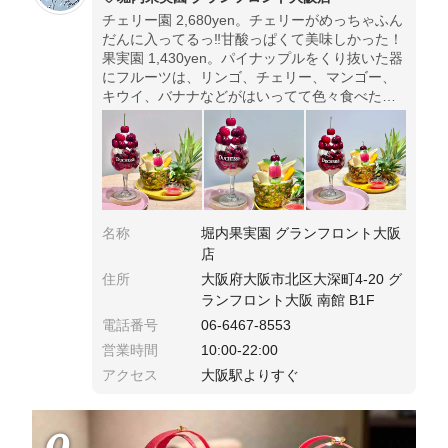
チェリー園 2,680yen。チェリーがめっちゃふん
だんに入ってるっ‼甘酸っぱくて美味しかった！
果実園 1,430yen。パイナップルをくり抜いた器
にフルーツは、リンゴ、チェリー、マンゴー、
キウイ、バナナなどがはいってて色々食べたい
人にはおすすめ。
名称
堀内果実園 グランフロント大阪
店
住所
大阪府大阪市北区大深町4-20 グ
ランフロント大阪 南館 B1F
電話番号
06-6467-8553
営業時間
10:00-22:00
アクセス
大阪駅よりすぐ