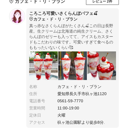
カフェ・ド・リ・ブラン
レビュー 2件
ころころ可愛いさくらんぼパフェ🍒
カフェ・ド・リ・ブラン
真っ赤なさくらんぼがたくさん🍒この日は長野
産。生クリームは北海道の純生クリーム、さく
らんぼのゼリーも入ってて、アイスもカスター
ドもこだわりの味です。可愛いすぎて食べるの
ももったいないくらい🥰
名称
カフェ・ド・リ・ブラン
住所
愛知県長久手市杁ヶ池1120
電話番号
0561-59-7770
営業時間
11:00-19:00
定休日
火曜
アクセス
杁ヶ池公園駅より徒歩8分.