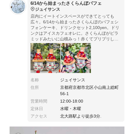
6/14から始まったさくらんぼパフェ
ジュイサンス
店内にイートインスペースができてとっても
広々。6/14から始まったさくらんぼのパフェシ
フォンケーキ、ドリンクセット2,100yen。ドリ
ンクはアイスカフェオレに。さくらんぼがピラ
ミッドみたいに山積みっ！赤くてプリプリして
可愛い。オーガニックシュガー使用。
名称
ジュイサンス
住所
京都府京都市北区小山南上総町
56-1
営業時間
12:00-18:00
定休日
水曜・木曜
アクセス
北大路駅より徒歩3分.