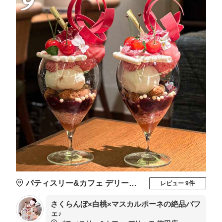
9
パティスリー&カフェ デリーモ 梅田店
レビュー 9件
さくらんぼ×白桃×マスカルポーネの絶品パフ
ェ♪