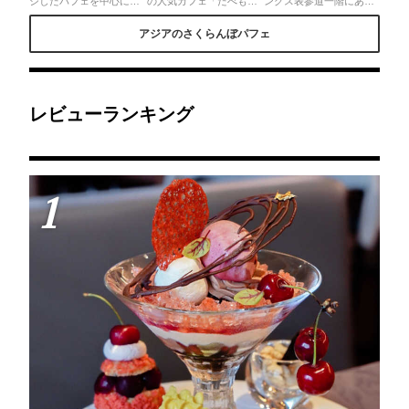
ジしたパフェを中心に、
の人気カフェ「たべもの
ングス表参道一階にある
さくらんぼを使ったデザ
と日用品WAO」で今が旬
ゼルコヴァでパフェを頂
ートがプレートに広がる
の"さくらんぼ"と"アメリ
きました。予約不要で
アジアのさくらんぼパフェ
豪華デザートプレート❤︎
カンチェリー"を使ったお
す。この日は天気も良く
さくらんぼの食べ比べも
やつプレートを食べてき
てテラス席に案内されま
できちゃう♡プレートの
ました🍽ヴァシュランは
した。さくらんぼのパフ
上にはいくらの手巻き寿
贅沢にさくらんぼとアメ
ェをオーダーしました。
司まで(笑)シェフパティ
チェが使用されていて、
パフェを持って来て下さ
シエさんがさくらんぼの
タルトとシフォンケーキ
ったときかわいいと思わ
産地に思いを寄せた、チ
はさくらんぼかアメチェ
ず呟いてしまいました。
レビューランキング
ェリー好きには堪らない
か好きな方を選べます💕
テラス席は緑もありパフ
魅惑のワンダーランド🍒
今の季節だけの特別なス
ェがお花みたいに美しか
イーツをご賞味あれ✨
ったです。おすすめで
す。
1