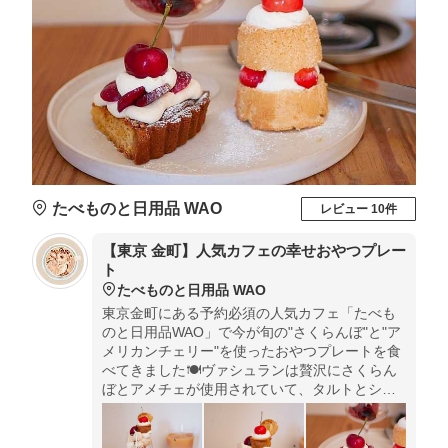
たべものと日用品 WAO
レビュー 10件
【東京 金町】人気カフェの幸せおやつプレー
ト
たべものと日用品 WAO
東京金町にある予約必須の人気カフェ「たべも
のと日用品WAO」で今が旬の"さくらんぼ"と"ア
メリカンチェリー"を使ったおやつプレートを食
べてきました🍽ヴァシュランは贅沢にさくらん
ぼとアメチェが使用されていて、タルトとシフ
ォンケーキはさくらんぼかアメチェか好きな方
を選べます💕今の季節だけの特別なスイーツを
ご賞味あれ✨