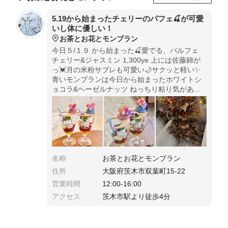
5.19から始まったチェリーのパフェ🍒が可愛
いし体に優しい！
お茶とお花とモンブラン
今日５/１９ から始まった🍒愛でる、パルフェ
チェリー&ジャスミン 1,300ye 上には佐藤錦が
っ💓月の米粉サブレも可愛い🌙サクッと軽い✨
青いモンブランは今日から始まったホワイトシ
ョコラ&ヘーゼルナッツ ねっちり粘り気があっ
てまろやかでコクがある(上のモンブランは4種
から選べるよ💕)
名称
お茶とお花とモンブラン
住所
大阪府茨木市双葉町15-22
営業時間
12:00-16:00
アクセス
茨木市駅より徒歩4分