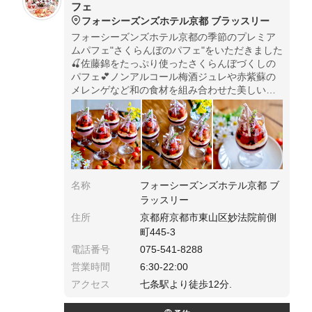
フェ
フォーシーズンズホテル京都 ブラッスリー
フォーシーズンズホテル京都の季節のプレミア
ムパフェ"さくらんぼのパフェ"をいただきました
🍒佐藤錦をたっぷり使ったさくらんぼづくしの
パフェ💕ノンアルコール梅酒ジュレや赤紫蘇の
メレンゲなど和の食材を組み合わせた美しいパ
フェに仕上がっています🍒 1日限定10食なので
予約がオススメ✨
名称
フォーシーズンズホテル京都 ブ
ラッスリー
住所
京都府京都市東山区妙法院前側
町445-3
電話番号
075-541-8288
営業時間
6:30-22:00
アクセス
七条駅より徒歩12分.