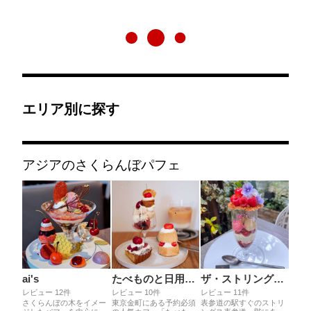
エリア別に探す
アジアのさくらんぼパフェ
ai's
たべものと日用品 WAO
ザ・ストリングス表参道 ゼルコヴァ
レビュー 12件
レビュー 10件
レビュー 11件
さくらんぼの木をイメー
東京金町にある予約必須
表参道の駅すぐのストリ