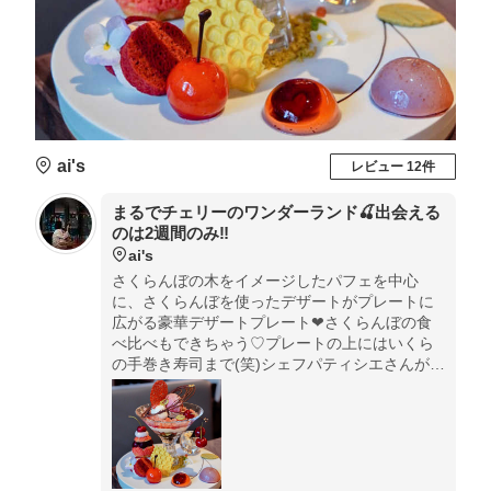
ai's
レビュー 12件
まるでチェリーのワンダーランド🍒出会える
のは2週間のみ‼️
ai's
さくらんぼの木をイメージしたパフェを中心
に、さくらんぼを使ったデザートがプレートに
広がる豪華デザートプレート❤︎さくらんぼの食
べ比べもできちゃう♡プレートの上にはいくら
の手巻き寿司まで(笑)シェフパティシエさんがさ
くらんぼの産地に思いを寄せた、チェリー好き
には堪らない魅惑のワンダーランド🍒