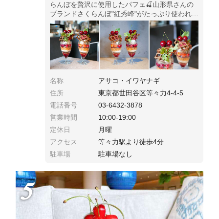
らんぼを贅沢に使用したパフェ🍒山形県さんの
ブランドさくらんぼ"紅秀峰"がたっぷり使われて
いる贅沢仕様です🍒オリーブオイルのアイスや
春菊など意外な要素も入っていて魅力たっぷり
のパフェです！
名称
アサコ・イワヤナギ
住所
東京都世田谷区等々力4-4-5
電話番号
03-6432-3878
営業時間
10:00-19:00
定休日
月曜
アクセス
等々力駅より徒歩4分
駐車場
駐車場なし
5