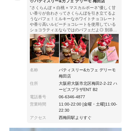
パティスリー&カフェ デリーモ 梅田店
"さくらんぼ × 白桃 × マスカルポーネ"優しく甘
い香りが合わさってさくらんぼを引き立てるよ
うなパフェ！ミルキーなホワイトチョコレート
や香り高いルビーチョコレートを使用している
ショコラティエならではのパフェだよ◎ 別添え
のさくらんぼソースも美味しいよ！アイスにた
っぷりかけるのがオススメ。
名称
パティスリー&カフェ デリーモ
梅田店
住所
大阪府大阪市北区梅田2-2-22 ハ
ービスプラザENT B2
電話番号
06-6346-4877
営業時間
11:00-22:00 [金曜・土曜]11:00-
22:30
アクセス
西梅田駅よりすぐ