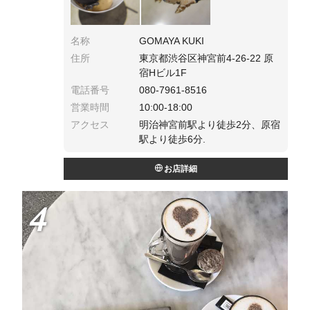
名称
GOMAYA KUKI
住所
東京都渋谷区神宮前4-26-22 原
宿Hビル1F
電話番号
080-7961-8516
営業時間
10:00-18:00
アクセス
明治神宮前駅より徒歩2分、原宿
駅より徒歩6分.
お店詳細
4