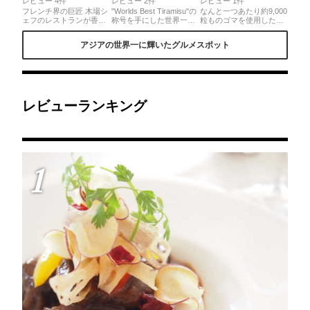
レビュー 4件
レビュー 2件
レビュー 1件
フレンチ界の巨匠 木場シ
"Worlds Best Tiramisu"の
なんと一つあたり約9,000
ェフのレストランが香川
称号を手にした世界一の
粒ものゴマを使用した、
県にあること自体が誇
ティラミスはアル・ポン
世界一超濃厚ごまアイス
り。いつ訪れても感動的
ピエーレ自慢のデザー
を楽しめる『GOMAYA
アジアの世界一に輝いたグルメスポット
なフレンチ料理を堪能す
ト。一切の妥協を許さな
KUKI』。ゴマの風味とね
ることができます。
い素材で作り上げたティ
っとり濃厚な食感に絶妙
ラミスはとてもシンプル
な甘さが入り混じる新感
なおいしさを追及した絶
覚アイス！◎老舗ごまメ
品
ーカー「九鬼産業」の伝
統あるごまを使用。ごま
の濃さを選ぶことができ
レビューランキング
ますが、超濃厚がおすす
め！ダブルのみの販売で
500円。※2018年2月10日
原宿店オープン
1