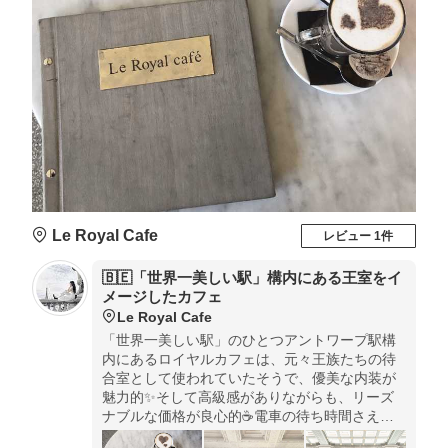
Le Royal Cafe
レビュー 1件
🇧🇪「世界一美しい駅」構内にある王室をイ
メージしたカフェ
Le Royal Cafe
「世界一美しい駅」のひとつアントワープ駅構
内にあるロイヤルカフェは、元々王族たちの待
合室として使われていたそうで、優美な内装が
魅力的✨そして高級感がありながらも、リーズ
ナブルな価格が良心的☕️電車の待ち時間さえ優
雅に過ごせます🕰切符がなくても利用可能で