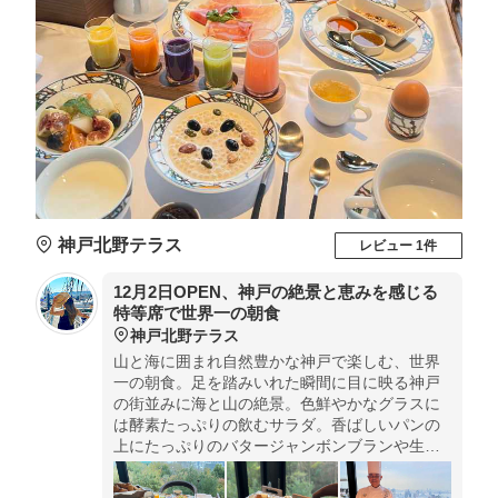
神戸北野テラス
レビュー 1件
12月2日OPEN、神戸の絶景と恵みを感じる
特等席で世界一の朝食
神戸北野テラス
山と海に囲まれ自然豊かな神戸で楽しむ、世界
一の朝食。足を踏みいれた瞬間に目に映る神戸
の街並みに海と山の絶景。色鮮やかなグラスに
は酵素たっぷりの飲むサラダ。香ばしいパンの
上にたっぷりのバタージャンボンブランや生ハ
ムを乗せて食べると思わず笑みが溢れます。春
夏秋冬移りゆく季節、四季絶景に五感が揺さぶ