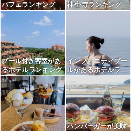
パフェランキング
神社·寺ランキング
プール付き客室があ
インフィニティプー
るホテルランキング
ルがあるホテルラン
キング
ハンバーガーが美味