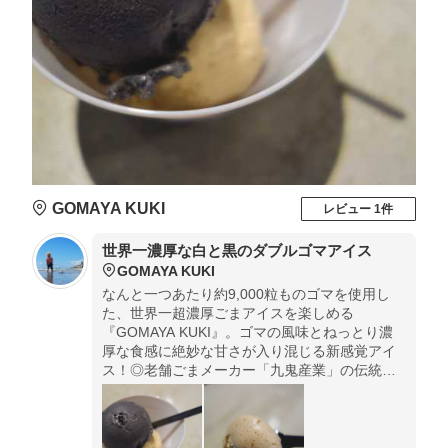
GOMAYA KUKI
レビュー 1件
世界一濃厚な白と黒のダブルゴマアイス
GOMAYA KUKI
なんと一つあたり約9,000粒ものゴマを使用し
た、世界一超濃厚ごまアイスを楽しめる
『GOMAYA KUKI』。ゴマの風味とねっとり濃
厚な食感に絶妙な甘さが入り混じる新感覚アイ
ス！◎老舗ごまメーカー「九鬼産業」の伝統あ
るごまを使用。ごまの濃さを選ぶことができま
すが、超濃厚がおすすめ！ダブルのみの販売で
500円。※2018年2月10日原宿店オープン