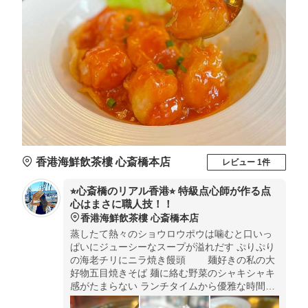
香港海鮮飲茶樓 心斎橋本店
レビュー 1件
⭐︎心斎橋のリアル香港⭐︎ 特級点心師が作る点
心はまさに職人技！！
香港海鮮飲茶樓 心斎橋本店
蒸したて熱々のショウロウポウは噛むと口いっ
ぱいにジューシーなスープが溢れだす ぷりぷり
の海老チリにニラ焼き饅頭 麺好きの私の大
好物五目焼きそば 麺に絡む野菜のシャキシャキ
感がたまらない ランチタイムから優雅な時間を
味わえちゃいます♪♪