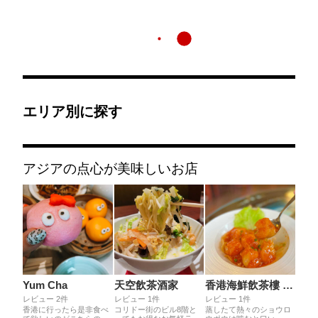
エリア別に探す
アジアの点心が美味しいお店
Yum Cha
天空飲茶酒家
香港海鮮飲茶樓 心斎橋本店
レビュー 2件
レビュー 1件
レビュー 1件
香港に行ったら是非食べ
コリドー街のビル8階と
蒸したて熱々のショウロ