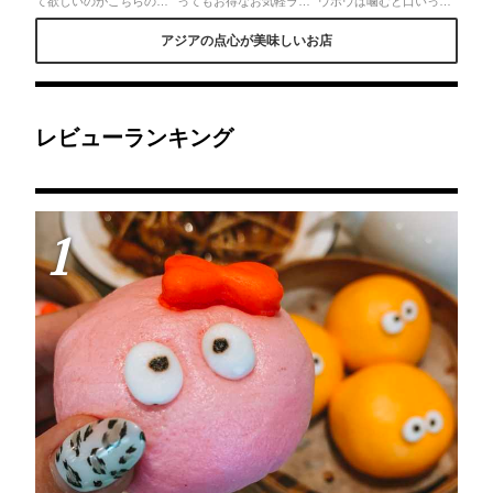
て欲しいのがこちらの点
ってもお得なお気軽ラン
ウポウは噛むと口いっぱ
心✨特にこの黄色の子😚
チを。 ▫️平日限定 麺・点
いにジューシーなスープ
中にあつあつのカスター
心セット 💴880円 7種類
が溢れだす ぷりぷりの海
アジアの点心が美味しいお店
ドクリームが入っていて
の選べる麺類から一つを
老チリにニラ焼き饅
見た目の可愛いさだけで
選び 点心3種、スープ、
頭 麺好きの私の大好
はなく味もバッチリ👌現
(ご飯🍚)、ドリンク(サー
物五目焼きそば 麺に絡む
在4店舗あります🇭🇰
ビス) 付き。何度もリピ
野菜のシャキシャキ感が
ートしている安心美味し
たまらない ランチタイム
いコスパランチです😋 選
から優雅な時間を味わえ
べる麺は今回は「野菜た
ちゃいます♪♪
レビューランキング
っぷり海鮮豆乳麺」にし
ました
1