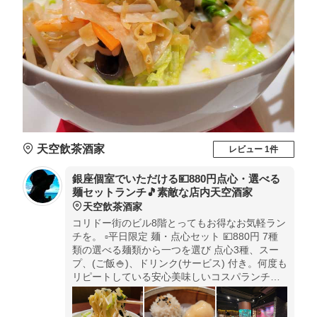
天空飲茶酒家
レビュー 1件
銀座個室でいただける💴880円点心・選べる
麺セットランチ🎵素敵な店内天空酒家
天空飲茶酒家
コリドー街のビル8階とってもお得なお気軽ラン
チを。 ▫️平日限定 麺・点心セット 💴880円 7種
類の選べる麺類から一つを選び 点心3種、スー
プ、(ご飯🍚)、ドリンク(サービス) 付き。何度も
リピートしている安心美味しいコスパランチで
す😋 選べる麺は今回は「野菜たっぷり海鮮豆乳
麺」にしました