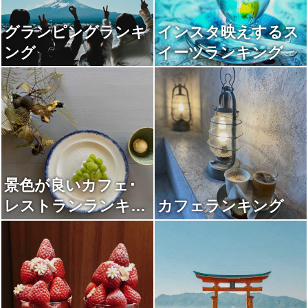
グランピングランキ
インスタ映えするス
ング
イーツランキング
景色が良いカフェ･
レストランランキン
カフェランキング
グ