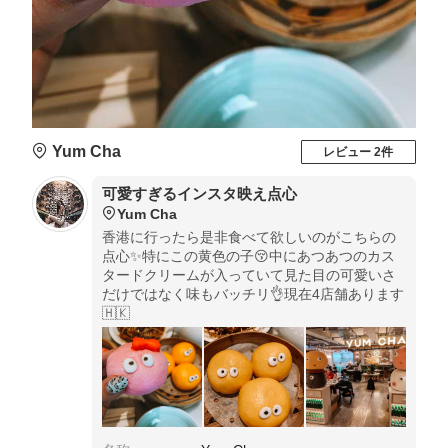
Yum Cha
レビュー 2件
可愛すぎるインスタ映え点心
Yum Cha
香港に行ったら是非食べて欲しいのがこちらの
点心✨特にこの黄色の子😚中にあつあつのカス
タードクリームが入っていて見た目の可愛いさ
だけではなく味もバッチリ👌現在4店舗あります
🇭🇰