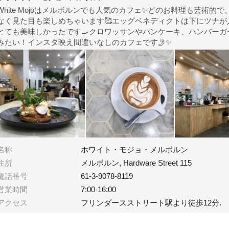
White Mojoはメルボルンでも人気のカフェ✨どのお料理も芸術的
なく見た目も楽しめちゃいます🥰エッグベネディクトは下にツナが
とても美味しかったです🍳クロワッサンやパンケーキ、ハンバーガ
みたい！インスタ映え間違いなしのカフェです🤳✨
名称
ホワイト・モジョ・メルボルン
住所
メルボルン, Hardware Street 115
電話番号
61-3-9078-8119
営業時間
7:00-16:00
アクセス
フリンダースストリート駅より徒歩12分.