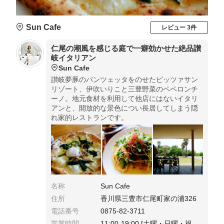
Sun Cafe
レビュー 3件
仁尾の潮風を感じる庭で一癖効かせた絶品讃
岐イタリアン
Sun Cafe
讃岐夢豚のパンツェッタをのせたピッツァサン
リゾート、伊吹いりこと三豊野菜のペペロンチ
ーノ。地元食材を利用して他店にはないイタリ
アンと、開放的な景色につい長居してしまう隠
れ家的レストランです。
名称
Sun Cafe
住所
香川県三豊市仁尾町家の浦326
電話番号
0875-82-3711
営業時間
11:00-19:00 [土曜・日曜・祝