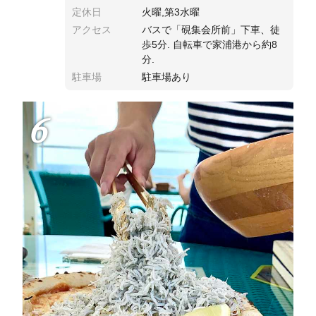
定休日
火曜,第3水曜
アクセス
バスで「硯集会所前」下車、徒
歩5分. 自転車で家浦港から約8
分.
駐車場
駐車場あり
6