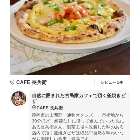
CAFE 長兵衛
レビュー 1件
自然に囲まれた古民家カフェで頂く釜焼きピ
ザ
CAFE 長兵衛
静岡市の山間部「通称オクシズ」。市街地から
30分ほど、綺麗な川に沿って進んでいった先に
ある長兵衛さん。製茶工場を改装した味のある
店内で頂く釜焼きピザは絶品♡自然を味わいな
がら美味しい食事、最高です！