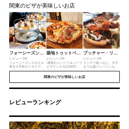
ゃなくて 私の御朱印帳で
薪でグリルし、味付けは
るから食後の散歩もでき
関東のピザが美味しいお店
す。笑
塩・レモン・オリーブオ
ちゃう、完璧なデートコ
イルでシンプルに🍋🍃 店
ース❤︎
内もお料理も映えていま
す♡サンセットが綺麗に
見えるテラス席を狙っ
て、ぜひ行ってみては🥰
フォーシーズンズホテル東京大手町 PIGNETO
築地トゥットベーネ
ブッチャー・リパブリック 横浜赤レンガ シカゴピザ&ビア
レビュー 5件
レビュー 2件
レビュー 1件
フォーシーズンズホテル
▫週替わりハーフ＆ハーフ
ランチで食べると、夕方
東京大手町のイタリアン
ピザランチ 💴1200円 季
までお腹パンパンになる
レストランPIGNETOの
節野菜のモリモリサラダ
くらいのボリューム😆 品
アフタヌーンティーをい
付き 旨い旨いと噂には聞
切れで追いチーズが出来
関東のピザが美味しいお店
ただきました✨チーズた
いてたけど、最近1番旨
ずに残念だったけど、そ
っぷりマルゲリータピッ
い😋 使ってる、チーズの
れでも十分すぎるチーズ
ツァがついたボリューム
味良し(๑•̀ㅂ•́)و✧ 具材、
感でした🫕 生地もサクサ
満点のアフタヌーンティ
惜しみなく使って、味わ
クで美味しかったー！！
ー✨和洋のモンブラン食
い良し😋 生地も旨味がし
あとはコブサラダが美味
べ比べや洋梨、リンゴな
っかりあり 何なんだあ～
しくて、帰りにコブサラ
ど秋の味覚がたくさん楽
😆これが1200円とにかく
ダドレッシングを購入し
レビューランキング
しめるスイーツが盛り沢
オススメ😆👍
てしまった😂
山の豪華なアフタヌーン
ティーでした🍎