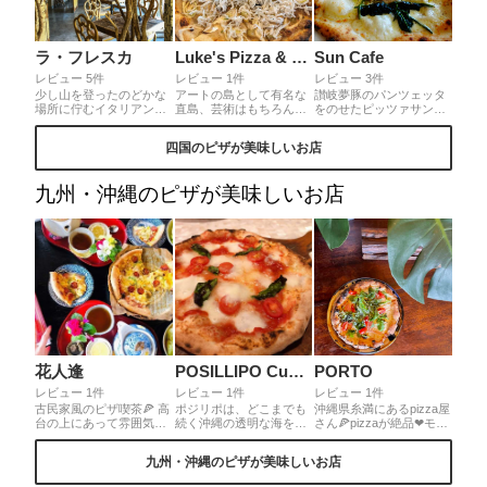
ラ・フレスカ
Luke's Pizza & Grill
Sun Cafe
レビュー 5件
レビュー 1件
レビュー 3件
少し山を登ったのどかな
アートの島として有名な
讃岐夢豚のパンツェッタ
場所に佇むイタリアンレ
直島、芸術はもちろん、
をのせたピッツァサンリ
ストラン。店内はドライ
食も楽しめます。様々な
ゾート、伊吹いりこと三
フラワーで演出されたお
グルメがあるなか、ピザ
豊野菜のペペロンチー
四国のピザが美味しいお店
洒落な空間でした。香ば
を食べたくなったらこ
ノ。地元食材を利用して
しいピザやモチモチ麺の
こ。本格的な石窯ピザを
他店にはないイタリアン
パスタ、どれもインパク
楽しめます。瀬戸内海の
と、開放的な景色につい
九州・沖縄のピザが美味しいお店
トの強い味で美味しいイ
食材で作る本格ピザは食
長居してしまう隠れ家的
タリア料理を楽しむこと
べやすい厚みで美味しす
レストランです。
ができました。訪れる際
ぎました！しらすピザは
は予約して行くことをオ
特におすすめ！
ススメします。
花人逢
POSILLIPO Cucina Meridionale
PORTO
レビュー 1件
レビュー 1件
レビュー 1件
古民家風のピザ喫茶🍕 高
ポジリポは、どこまでも
沖縄県糸満にあるpizza屋
台の上にあって雰囲気も
続く沖縄の透明な海を最
さん🍕pizzaが絶品❤︎モッ
最高👍💕 フードメニュー
も感じるレストラン🐠✴︎
ツァレラチーズもほんの
は ピザと野菜サラダの
イタリア発祥スローフー
り甘くて美味！！！！パ
九州・沖縄のピザが美味しいお店
み！！ ほんと絶品で大満
ドの考えを取り入れて、
スタも美味しすぎてペロ
足😝⭐️ 左下はメニューじ
野菜や肉、魚介類を炭と
リ🤤目の前にビーチもあ