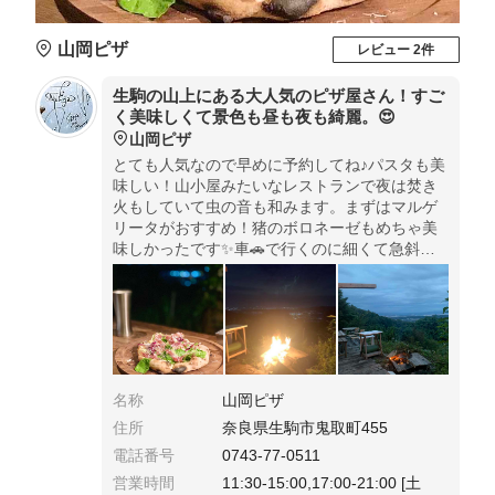
山岡ピザ
レビュー 2件
生駒の山上にある大人気のピザ屋さん！すご
く美味しくて景色も昼も夜も綺麗。😍
山岡ピザ
とても人気なので早めに予約してね♪パスタも美
味しい！山小屋みたいなレストランで夜は焚き
火もしていて虫の音も和みます。まずはマルゲ
リータがおすすめ！猪のボロネーゼもめちゃ美
味しかったです✨車🚗で行くのに細くて急斜面
なので気をつけて✨生駒駅からタクシーも出て
ます🚕
名称
山岡ピザ
住所
奈良県生駒市鬼取町455
電話番号
0743-77-0511
営業時間
11:30-15:00,17:00-21:00 [土