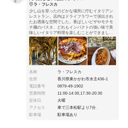
ラ・フレスカ
少し山を登ったのどかな場所に佇むイタリアン
レストラン。店内はドライフラワーで演出され
たお洒落な空間でした。香ばしいピザやモチモ
チ麺のパスタ、どれもインパクトの強い味で美
味しいイタリア料理を楽しむことができまし
た。訪れる際は予約して行くことをオススメし
ます。
名称
ラ・フレスカ
住所
香川県東かがわ市水主436-1
電話番号
0879-49-1902
営業時間
11:00-14:30,17:30-20:30
定休日
火曜
アクセス
車で三本松駅より7分.
駐車場
駐車場あり