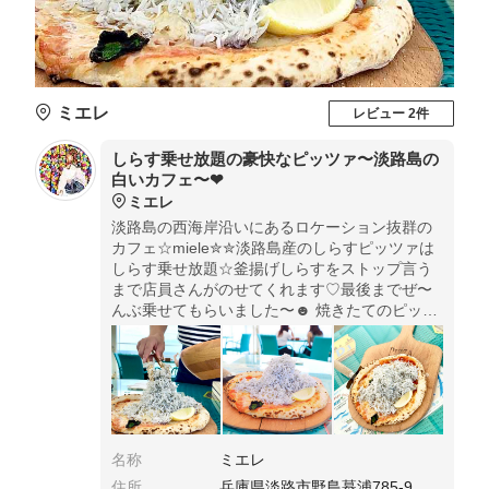
ミエレ
レビュー 2件
しらす乗せ放題の豪快なピッツァ〜淡路島の
白いカフェ〜❤︎
ミエレ
淡路島の西海岸沿いにあるロケーション抜群の
カフェ☆miele✮✮淡路島産のしらすピッツァは
しらす乗せ放題☆釜揚げしらすをストップ言う
まで店員さんがのせてくれます♡最後までぜ〜
んぶ乗せてもらいました〜☻ 焼きたてのピッツ
ァにてんこ盛りの採れたてしらすはとっても美
味し〜い〜ʚ♡ɞ海を眺めながらのランチはサイ
コーです☆
名称
ミエレ
住所
兵庫県淡路市野島蟇浦785-9