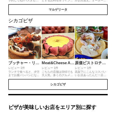
予約してね♪パスタも美
とするお料理＆ワインを
がお出迎え。オーダーが
味しい！山小屋みたいな
楽しめる大人のイタリア
通ってから焼きあげる
レストランで夜は焚き火
ンバール。本町駅からも
PIZZA。マルゲリータ＆
マルゲリータ
もしていて虫の音も和み
歩いてすぐの便利なお
クアトロフォルマッジ。
ます。まずはマルゲリー
店。落ち着いた雰囲気で
もっちりふわふわのナポ
タがおすすめ！猪のボロ
大人数、お仕事、プライ
リPIZZA。たっぷりのラ
シカゴピザ
ネーゼもめちゃ美味しか
ベートでも使いやすい！
クレットチーズとグリル
ったです✨車🚗で行くの
一番人気のマルゲリータ
野菜。イタリアに修行経
に細くて急斜面なので気
はフレッシュトマトを丸
験のある女性オーナーシ
をつけて✨生駒駅からタ
ごと1個使っているので
ェフならではの優しいイ
クシーも出てます🚕
めちゃくちゃみずみずし
タリア料理でカンパイ。
いし、どのお料理も素材
を活かした味でかなり食
べやすい。
ブッチャー・リパブリック 横浜赤レンガ シカゴピザ&ビア
Meat&Cheese Ark 2nd 新宿店
原価ビストロチーズプラス 京橋
レビュー 1件
レビュー 1件
レビュー 1件
ランチで食べると、夕方
こちらの店舗はSNSでも
高架下にこんなコスパい
までお腹パンパンになる
大人気。多くのグルメ人
いお店あったんだ！店内
くらいのボリューム😆 品
も推しのシカゴピザの代
は広々、結構席数ある。
切れで追いチーズが出来
表店。サーロイン肉シカ
個室もあり壁にはおしゃ
シカゴピザ
ずに残念だったけど、そ
ゴピザ💴2900円めっちゃ
れな絵も。オープンから
れでも十分すぎるチーズ
ボリュームあるから3〜4
たくさんのお客さんが
感でした🫕 生地もサクサ
人でシェアがいーかも👍
続々と…コスパ良すぎ
クで美味しかったー！！
まさに肉のカーテン💓肉
で、特にドリンクがやば
あとはコブサラダが美味
単体もうんまー😋下味し
い！ソフトドリンク1
しくて、帰りにコブサラ
っかり。チーズと中のミ
円、樽ハイレモンサワー
ダドレッシングを購入し
ートソースの量が半端な
75円、美酢108円など。
ピザが美味しいお店をエリア別に探す
てしまった😂
い❗️赤い生地は噛むはほど
雪崩れるシカゴピザも人
に味が出る
気!店員さんが切ってくれ
る！