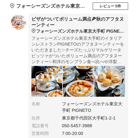
フォーシーズンズホテル東京大手町 PIGNETO
レビュー 5件
ピザがついてボリューム満点🍕秋のアフタヌ
ーンティー
フォーシーズンズホテル東京大手町 PIGNETO
フォーシーズンズホテル東京大手町のイタリア
ンレストランPIGNETOのアフタヌーンティーを
いただきました✨チーズたっぷりマルゲリータ
ピッツァがついたボリューム満点のアフタヌー
ンティー✨和洋のモンブラン食べ比べや洋梨、
リンゴなど秋の味覚がたくさん楽しめるスイー
ツが盛り沢山の豪華なアフタヌーンティーでし
た🍎
名称
フォーシーズンズホテル東京大
手町 PIGNETO
住所
東京都千代田区大手町1-2-1
電話番号
050-5457-3988
営業時間
7:00-20:00