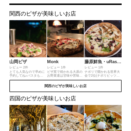
関西のピザが美味しいお店
山岡ピザ
Monk
藤原鮮魚・uRashiMa
レビュー 2件
レビュー 1件
レビュー 1件
とても人気なので早めに
ピザ窯で焼かれる大原の
ナポリで開かれる世界大
予約してね♪パスタも美
お野菜達は甘味や苦味が
会で2位(ナポリピッツァ
味しい！山小屋みたいな
しっかりと感じられて絶
オリンピック銀メダル🥈)
レストランで夜は焚き火
品✨お魚やお肉も頂けま
になられた店主さんが実
関西のピザが美味しいお店
もしていて虫の音も和み
す🥩〆のピザは色々種類
家の鮮魚店を改装されて
ます。まずはマルゲリー
があり、ハーフアンドハ
作られたピッツェリア。
タがおすすめ！猪のボロ
ーフにも対応してくれま
種類が多いので選びきれ
四国のピザが美味しいお店
ネーゼもめちゃ美味しか
す🍕
ずお任せでハーフ＆ハー
ったです✨車🚗で行くの
フを2枚、計4種類🍕楽し
に細くて急斜面なので気
ませて頂きました😋伺っ
をつけて✨生駒駅からタ
た際には前菜盛り合わせ
クシーも出てます🚕
も合わせて頂きたい♡ピ
ザのテイクアウトも可能
です。