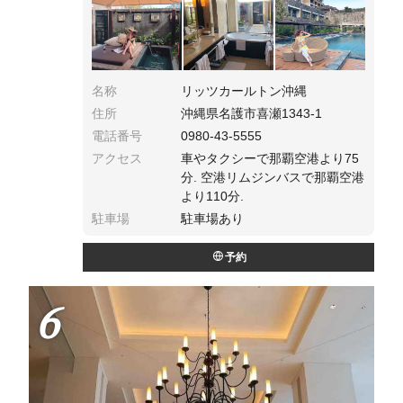
た、大変魅力的なお部屋です❤︎.*･ﾟ
名称
リッツカールトン沖縄
住所
沖縄県名護市喜瀬1343-1
電話番号
0980-43-5555
アクセス
車やタクシーで那覇空港より75
分. 空港リムジンバスで那覇空港
より110分.
駐車場
駐車場あり
予約
6