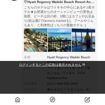
Hyatt Regency Waikiki Beach Resort And Spa
こちらのホテルはワイキキの中心にある4つ星ホ
テル★お部屋からのオーシャンビューの景色は
抜群、ビーチは目の前、1階にはカフェやお店あ
り(前は週2でfarmers marketも)、プールやジム
もあり、と利便性ばっちりの素敵ホテル :)
名称
Hyatt Regency Waikiki Beach
Resort And Spa
ログインするとこの広告は表示されません
住所
アメリカ, ハワイ州, オアフ島,
ホノルル, ワイキキ, 2424
Kalakaua Ave
電話番号
010-1-888-905-0869
アクセス
車やタクシーでダニエル・K・
イノウエ国際空港より20分.