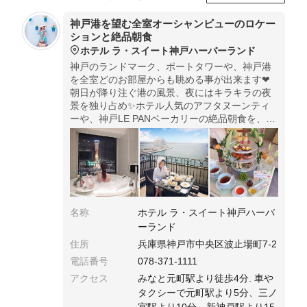
神戸港を望む全室オーシャンビューのロケー
ションと絶品朝食
ホテル ラ・スイート神戸ハーバーランド
神戸のランドマーク、ポートタワーや、神戸港
を全室どのお部屋からも眺める事が出来ます❤︎
朝日が降り注ぐ港の風景、夜にはキラキラの夜
景を独り占め✨ホテル人気のアフタヌーンティ
ーや、神戸LE PANベーカリーの絶品朝食を、テ
ラスで楽しむ事が出来るのが最大の魅力❤︎.*･ﾟ
名称
ホテル ラ・スイート神戸ハーバ
ーランド
住所
兵庫県神戸市中央区波止場町7-2
電話番号
078-371-1111
アクセス
みなと元町駅より徒歩4分. 車や
タクシーで元町駅より5分、三ノ