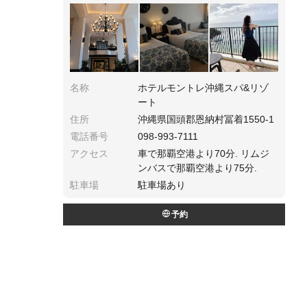
名称
ホテルモントレ沖縄スパ&リゾ
ート
住所
沖縄県国頭郡恩納村冨着1550-1
電話番号
098-993-7111
アクセス
車で那覇空港より70分. リムジ
ンバスで那覇空港より75分.
駐車場
駐車場あり
予約