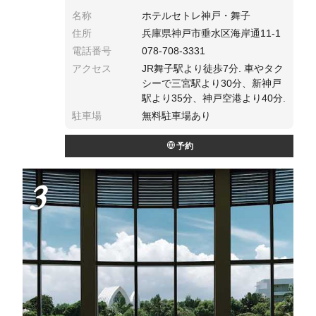
名称
ホテルセトレ神戸・舞子
住所
兵庫県神戸市垂水区海岸通11-1
電話番号
078-708-3331
アクセス
JR舞子駅より徒歩7分. 車やタク
シーで三宮駅より30分、新神戸
駅より35分、神戸空港より40分.
駐車場
無料駐車場あり
予約
3