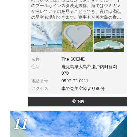
のプールもインスタ映え抜群。海ではウミガメ
が泳いでいるのを見ることもでき、夜には満点
の星空も堪能できます。食事も奄美大島の食材
を多く使っているので身体全体で奄美大島を満
喫できます。
名称
The SCENE
住所
鹿児島県大島郡瀬戸内町蘇刈
970
電話番号
0997-72-0111
アクセス
車で奄美空港より90分
予約
11