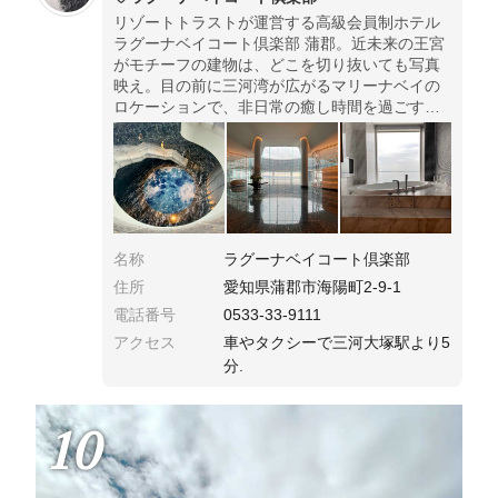
リゾートトラストが運営する高級会員制ホテル
ラグーナベイコート倶楽部 蒲郡。近未来の王宮
がモチーフの建物は、どこを切り抜いても写真
映え。目の前に三河湾が広がるマリーナベイの
ロケーションで、非日常の癒し時間を過ごすこ
とができました。
名称
ラグーナベイコート倶楽部
住所
愛知県蒲郡市海陽町2-9-1
電話番号
0533-33-9111
アクセス
車やタクシーで三河大塚駅より5
分.
10