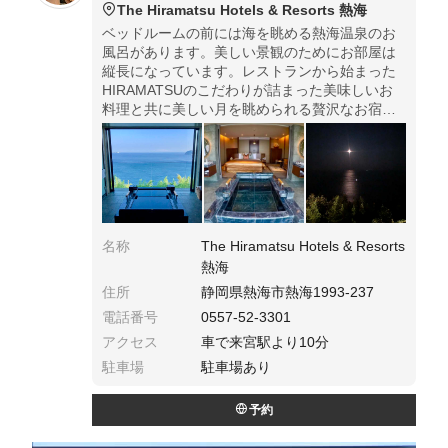
The Hiramatsu Hotels & Resorts 熱海
ベッドルームの前には海を眺める熱海温泉のお
風呂があります。美しい景観のためにお部屋は
縦長になっています。レストランから始まった
HIRAMATSUのこだわりが詰まった美味しいお
料理と共に美しい月を眺められる贅沢なお宿で
す。朝目覚めると目の前に温泉と海！大切な方
と過ごす、特別な休日になることでしょう。
名称
The Hiramatsu Hotels & Resorts
熱海
住所
静岡県熱海市熱海1993-237
電話番号
0557-52-3301
アクセス
車で来宮駅より10分
駐車場
駐車場あり
予約