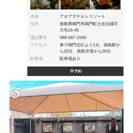
名称
アオアヲナルトリゾート
住所
徳島県鳴門市鳴門町土佐泊浦字
大毛16-45
電話番号
088-687-2580
アクセス
車で鳴門北ICより1分、徳島駅か
ら25分、徳島空港から20分.
駐車場
駐車場あり
予約
5