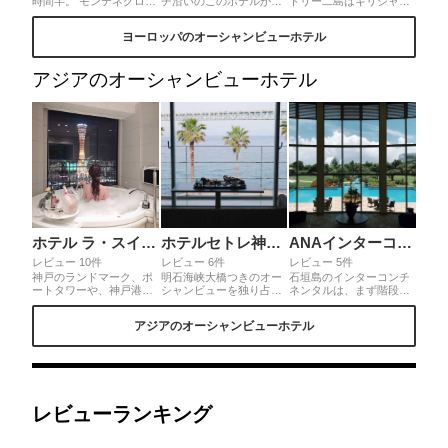
時間半。 モンテネグロの
チ沿いのこのホテルがオ
トリー二島はギリシャの
アドリア海に浮かぶ400
ススメ💕ビーチで遊んで
離島にある、ロマンチッ
年前の漁村跡の島に上陸
すぐにお部屋に帰れる
クで憧れのリゾート地で
ヨーロッパのオーシャンビューホテル
出来るのは宿泊者だけ、
し、レストランやお土産
す。 なかでも夕日は世界
当時の家を改装したヴィ
屋さんが集まるエリアも
一美しいと言われ、白い
ラに泊まります。朝霧の
徒歩圏内でとても便利✨
街並みに映されながら沈
アジアのオーシャンビューホテル
中段差のある迷路の様な
何より、バルコニーから
んでいく姿は、この世の
小さな村の散策は楽しい
ニースの景色を独り占め
ものとは思えないような
ですよ😊 島の小さな教会
できるのが嬉しすぎるポ
素晴らしい光景✨ すべて
ではジョコヴィッチ選手
イント❣️予約の際はバル
の時間を忘れ、ゆったり
が挙式されたとか！素敵
コニー付きのお部屋を選
とした大人の時間を楽し
ですね✨
択してくださいね🌷
みたい方にお勧めです！
ホテル ラ・スイート神戸ハーバーランド
ホテルセトレ神戸・舞子
ANAインターコンチネンタル石垣リゾート
レビュー 10件
レビュー 6件
レビュー 5件
神戸のランドマーク、ポ
明石海峡大橋つきのオー
石垣島のインターコンチ
ートタワーや、神戸港を
シャンビューを独り占め
ネンタルは、まず階段か
全室どのお部屋からも眺
できるお部屋。淡路島や
ら見るこの景色も良い
める事が出来ます❤︎朝日
明石海峡の恵みをふんだ
し、庭もどこいっても映
アジアのオーシャンビューホテル
が降り注ぐ港の風景、夜
んに使った、まるでパレ
えるし、プールもあっ
にはキラキラの夜景を独
ットのようなカラフルな
て、ハンモックもあっ
り占め✨ホテル人気のア
モーニング。唯一無二の
て、ビーチもある。バケ
フタヌーンティーや、神
贅沢な朝を楽しんでみ
ーションとしては最高の
戸LE PANベーカリーの絶
て。◎四つ星ホテルでブ
設備！
品朝食を、テラスで楽し
ライダルでも人気のホテ
む事が出来るのが最大の
ル。レストランでの夕食
レビューランキング
魅力❤︎.*･ﾟ
もプラスされた女性一人
旅プランもあります。も
ちろん食事のみのご利用