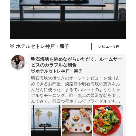
ホテルセトレ神戸・舞子
レビュー 6件
明石海峡を眺めながらいただく、ルームサー
ビスのカラフルな朝食
ホテルセトレ神戸・舞子
明石海峡大橋つきのオーシャンビューを独り占
めできるお部屋。淡路島や明石海峡の恵みをふ
んだんに使った、まるでパレットのようなカラ
フルなモーニング。唯一無二の贅沢な朝を楽し
んでみて。◎四つ星ホテルでブライダルでも人
気のホテル。レストランでの夕食もプラスされ
た女性一人旅プランもあります。もちろん食事
のみのご利用も可能です。