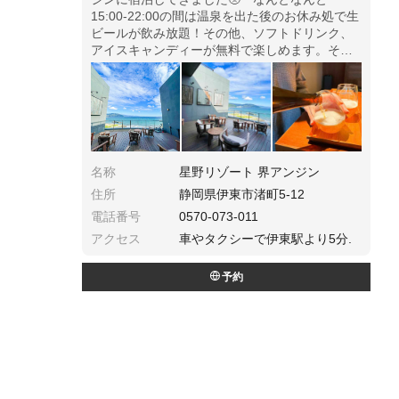
15:00-22:00の間は温泉を出た後のお休み処で生
ビールが飲み放題！その他、ソフトドリンク、
アイスキャンディーが無料で楽しめます。そし
て…お休み処の景色がこれ！！！船をイメージ
して作られている館内はまるで甲板デッキ！
名称
星野リゾート 界アンジン
住所
静岡県伊東市渚町5-12
電話番号
0570-073-011
アクセス
車やタクシーで伊東駅より5分.
予約