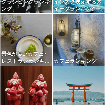
グランピングランキ
インスタ映えするス
ング
イーツランキング
景色が良いカフェ･
レストランランキン
カフェランキング
グ