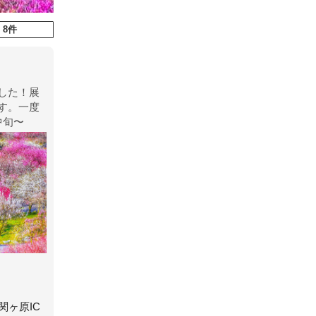
 8件
した！展
す。一度
中旬〜
関ヶ原IC