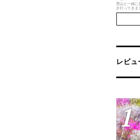
雪山と一緒に
き行ってきま
た！展望台か
入っての心地
です。一度は
よ！早朝がオ
例年3月中旬
レビュ
1