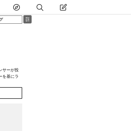
グ
ンサーが投
ーを基にラ