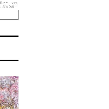
花々と、その
。風情を感じ
す。梅の花に
れいです。咲
で、比較的長
す。期間中は
雑するので、
かれるのがい