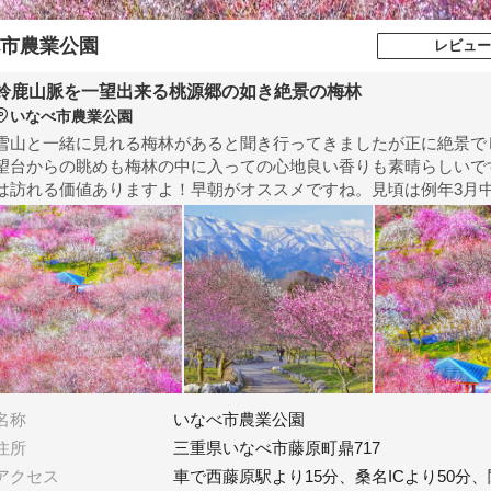
市農業公園
レビュー
鈴鹿山脈を一望出来る桃源郷の如き絶景の梅林
いなべ市農業公園
雪山と一緒に見れる梅林があると聞き行ってきましたが正に絶景で
望台からの眺めも梅林の中に入っての心地良い香りも素晴らしいで
は訪れる価値ありますよ！早朝がオススメですね。見頃は例年3月
名称
いなべ市農業公園
住所
三重県いなべ市藤原町鼎717
アクセス
車で西藤原駅より15分、桑名ICより50分、