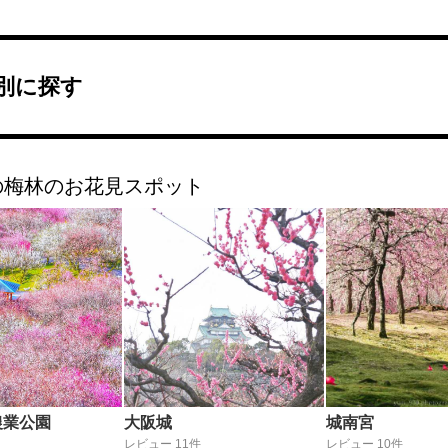
別に探す
の梅林のお花見スポット
農業公園
大阪城
城南宮
レビュー 11件
レビュー 10件