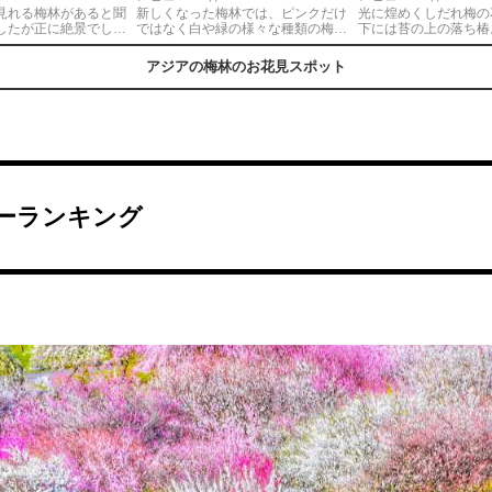
見れる梅林があると聞
新しくなった梅林では、ピンクだけ
光に煌めくしだれ梅の
したが正に絶景でし
ではなく白や緑の様々な種類の梅を
下には苔の上の落ち椿
らの眺めも梅林の中に
見ることができます。また、梅越し
られる人気スポットで
良い香りも素晴らしい
に見えるエメラルドグリーンの大阪
差し込む光がとてもき
アジアの梅林のお花見スポット
訪れる価値あります
城とのコントラストが印象的です。
き始めから散り始めま
ススメですね。見頃は
期間梅の花が楽しめま
〜
駐車場を含めとても混
時間に余裕を持って行
いと思います♪
ーランキング