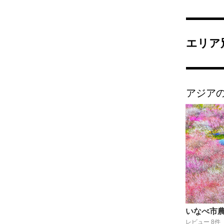
エリア
アジア
いなべ市
レビュー 8件