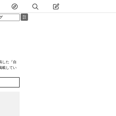
グ
稿した『自
掲載してい