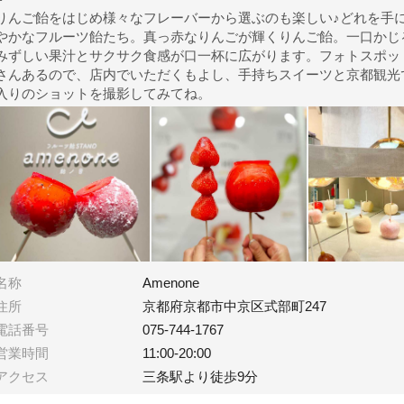
りんご飴をはじめ様々なフレーバーから選ぶのも楽しい♪どれを手
やかなフルーツ飴たち。真っ赤なりんごが輝くりんご飴。一口かじ
みずしい果汁とサクサク食感が口一杯に広がります。フォトスポッ
さんあるので、店内でいただくもよし、手持ちスイーツと京都観光
入りのショットを撮影してみてね。
名称
Amenone
住所
京都府京都市中京区式部町247
電話番号
075-744-1767
営業時間
11:00-20:00
アクセス
三条駅より徒歩9分