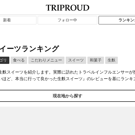
新着
フォロー中
ランキン
イーツランキング
ゴリ
食べる
こだわりメニュー
スイーツ
和菓子
生麩
生麩スイーツを紹介します。実際に訪れたトラベルインフルエンサーが
いほど、本当に行って良かった生麩スイーツ』のレビューを基にランキ
。
現在地から探す