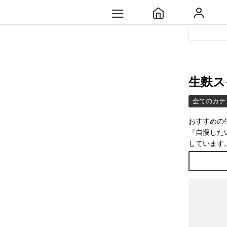
生麩ス
全てのカテ
おすすめの
『自慢した
しています