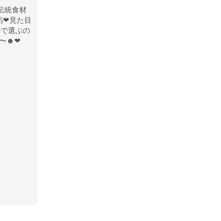
伝統食材
❤︎見た目
ので選ぶの
〜☻❤︎