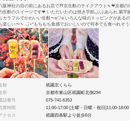
八阪神社の目の前にあるお店で⛩京生麩のテイクアウト🍡❤︎京都の
の生麩のスイーツです❤︎ いただいたのは焼き芋餡.ぶぶあられ.紫芋餡
もカラフルでかわいい生麩〜ʚ♡ɞ︎ いろんな味のトッピングがある
も楽しい〜🍡 ◡̈⋆*もちもち食感でおいしいので何本でも食べれそう
名称
祇園京くらら
住所
京都市東山区祇園町北側294
電話番号
075-741-6353
営業時間
11:00-17:00 [土曜・日曜・祝日]11:00-18:00
アクセス
祇園四条駅より徒歩6分