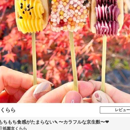
くらら
レビュー
もちもち食感がたまらない🍡〜カラフルな京生麩〜❤︎
祇園京くらら