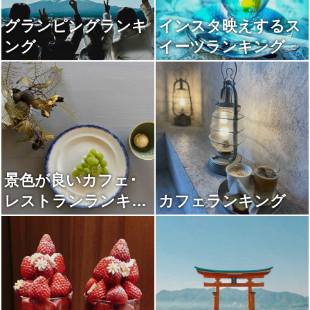
グランピングランキ
インスタ映えするス
ング
イーツランキング
景色が良いカフェ･
レストランランキン
カフェランキング
グ