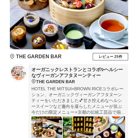
THE GARDEN BAR
レビュー 25件
オーガニックレストランとコラボ✨ヘルシー
なヴィーガンアフタヌーンティー
THE GARDEN BAR
HOTEL THE MITSUI×BROWN RICEコラボレー
ション、オーガニックヴィーガンアフタヌーン
ティーをいただきました💕甘さ控えめなヘルシ
ースイーツなど趣向を凝らしたメニューが並ぶ
今だけの限定メニュー⭐️京都の伝統工芸品で揃え
た茶器や食器にも注目です🍽