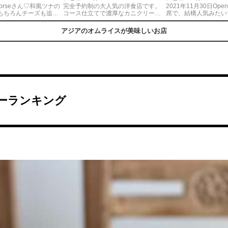
orseさん♡和風ツナの
完全予約制の大人気の洋食店です。
2021年11月30日Op
もちろんチーズも追加
コース仕立てで濃厚なカニクリーム
席で、結構人気みたい
で見た目が可愛いなーっ
コロッケやサラダやスープなども楽
り様女子がかなり多か
だけど、味も玉子ふわ
しめるんですが、ふわっと作ったオ
も入りやすい！！ ボ
アジアのオムライスが美味しいお店
ナのご飯が出汁も聞い
ムライスがお皿の上で花開くのが素
オムライスo̖⸜((̵̵́ ̆͒͟˚̩̭ ̆͒
桜のモンブランも終わ
敵すぎます。ノスタルジックな味わ
トッピングしたら、さ
て嬉しかった🌸ここの
いにもはまります。シェフがアット
ますからやってほしい
くてまた食べに行かな
ホームでその居心地の良さにもはま
ります。
ーランキング