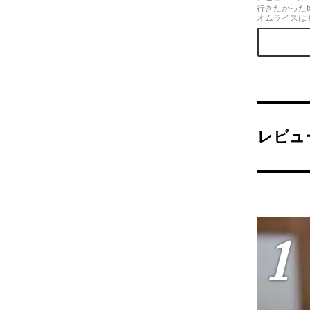
行きたかったt
オムライスは
♡ インスタ
て思ってたん
ふわで中のツ
てて美味し♡
る前に食べれ
タルト美味し
いと♡
レビュ
1