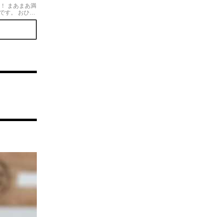
en！ まあまあ満
です。 おひと
ったので1人で
リュームがある
)̵̵̀)⸝o̗ チーズをプラス
らに美味しさ
☆