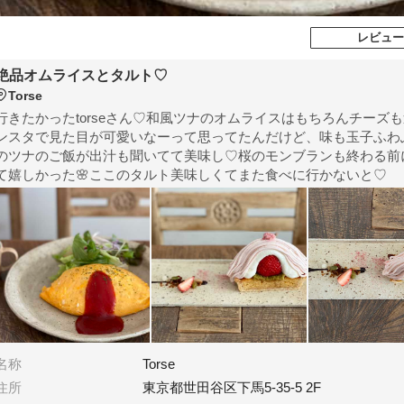
レビュー
絶品オムライスとタルト♡
Torse
行きたかったtorseさん♡和風ツナのオムライスはもちろんチーズも
ンスタで見た目が可愛いなーって思ってたんだけど、味も玉子ふわ
のツナのご飯が出汁も聞いてて美味し♡桜のモンブランも終わる前
て嬉しかった🌸ここのタルト美味しくてまた食べに行かないと♡
名称
Torse
住所
東京都世田谷区下馬5-35-5 2F