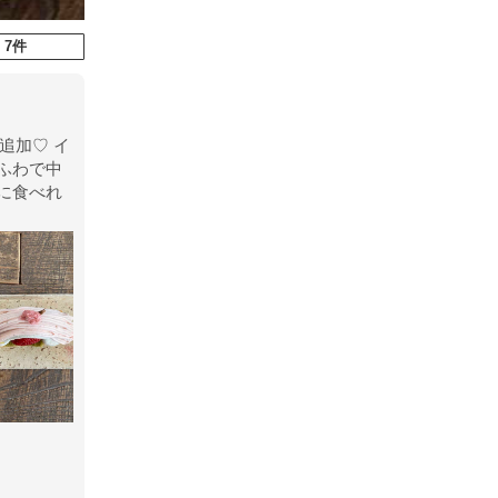
 7件
追加♡ イ
ふわで中
に食べれ