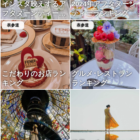
インスタ映えするア
2024年アフタヌーン
フタヌーンティーラ
ティーランキング
ンキング
表参道
表参道
こだわりのお店ラン
グルメ･レストラン
キング
ランキング