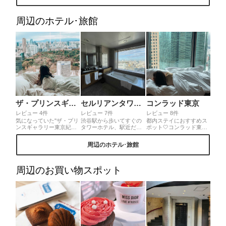
の建築を国内で楽しめる
たくさんのLEDと光るス
のもオススメです✌︎東京
スポットです。美しく神
ターバルーンに加え、2種
全体見渡せるよ✌︎
聖であり、非日常的な時
類のしゃぼん玉イルミネ
周辺のホテル･旅館
間が流れる場所でした♪◎
ーションによる演出と、
代々木上原駅より徒歩5
高さ8mのSpace Towerで
分、一般の方も見学可
幻想的な世界が表現され
（無料）。スカーフの貸
ておりました。
出しもあり、肌の露出に
は注意。
ザ・プリンスギャラリー 東京紀尾井町
セルリアンタワー東急ホテル
コンラッド東京
レビュー 4件
レビュー 7件
レビュー 8件
気になっていた"ザ・プリ
渋谷駅から歩いてすぐの
都内ステイにおすすめス
ンスギャラリー東京紀尾
タワーホテル、駅近だか
ポット🤍コンラッド東京
井"にステイしてきました
ら観光だけでなく、ビジ
に泊まってきました🌷🌿
💓ちょうど赤坂離宮が紅
ネスにもぴったり！高級
プールは高い天井で開放
周辺のホテル･旅館
葉していて🍁、窓からの
感ある広いお風呂は眺め
感があって、のんびりリ
景色が絶景でした！！！
も抜群！都会の喧騒を忘
ラックス出来ます😌✨ホ
お部屋はシックなインテ
れてゆっくりと過ごせま
テルも高層階なので、都
リアがお洒落で、ベッド
す。
内を一望できるのでおす
周辺のお買い物スポット
は広々🥺 大理石の洗面台
すめ🌼1人2万円くらいか
やバスタブが凄く可愛か
らステイ出来ます〜！！
ったです🥰 アメニティも
凄く良い香りで癒されま
した✨