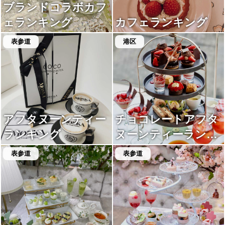
ブランドコラボカフ
ェランキング
カフェランキング
表参道
港区
アフタヌーンティー
チョコレートアフタ
ランキング
ヌーンティーランキ
ング
表参道
表参道