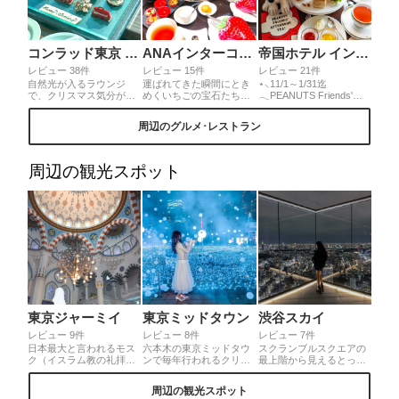
コンラッド東京 トゥエンティエイト
ANAインターコンチネンタルホテル東京 アトリウムラウンジ
帝国ホテル インペリアルラウンジ アクア
レビュー 38件
レビュー 15件
レビュー 21件
自然光が入るラウンジ
運ばれてきた瞬間にとき
⋆⸜11/1～1/31迄
で、クリスマス気分が味
めくいちごの宝石たち。
𓂃PEANUTS Friends'
わえるアフタヌーンティ
希少なルビーチョコレー
Afternoon Tea(･¨
ーを堪能できちゃう♪フォ
トや白いちごなどレアな
●)⸝⋆『PEANUTS』の作
周辺のグルメ･レストラン
アグラなどを使ったセイ
食材にも出会えちゃう夢
者チャールズ・M・シュ
ボリーでプチ贅沢気分を
のアフタヌーンティー♪
ルツ氏の生誕100周年記
満喫しつつ、オーナメン
念アフタヌーンティー𖠚՜
トのような可愛いスイー
料理長スヌーピー可愛す
周辺の観光スポット
ツをいただけば一気にク
ぎませんか🥺💓セイボリ
リスマスムード満点に♡
ー多めなのも嬉しい﹏か
美味しい紅茶と共にぜひ
ぼちゃグラタンとカツバ
リッチなティータイム
ーガーが特に絶品𓌈✧
を。
東京ジャーミイ
東京ミッドタウン
渋谷スカイ
レビュー 9件
レビュー 8件
レビュー 7件
日本最大と言われるモス
六本木の東京ミッドタウ
スクランブルスクエアの
ク（イスラム教の礼拝
ンで毎年行われるクリス
最上階から見えるとっっ
堂）。普段あまり目にす
マスイルミネーション。1
ても綺麗な夜景🌙🌃すご
ることのない、色合いや
番の見どころは「スター
く感動した😳✌︎❤︎カップ
周辺の観光スポット
華やかな装飾をした異国
ライトガーデン 2019」。
ルで行くのも友達と行く