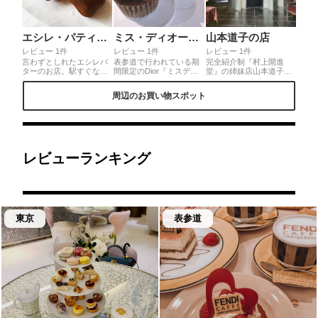
エシレ・パティスリー・オ・ブール
ミス・ディオール・カフェ
山本道子の店
レビュー 1件
レビュー 1件
レビュー 1件
言わずとしれたエシレバ
表参道で行われている期
完全紹介制『村上開進
ターのお店。駅すぐなの
間限定のDior『ミスディ
堂』の姉妹店山本道子の
で手土産に買われる方が
オール展覧会』ディオー
お店でマーブルクッキー
多いです。飾られている
ルの世界観やインスピレ
缶 薄焼きクッキーは大
周辺のお買い物スポット
バターの包材も可愛い。
ーションをたっぷり味わ
理石模様でとっても美味
バターを使った様々なお
えます。お花に囲まれた
しいです。抹茶とチョコ
菓子があり、一つから買
限定カフェもあり、ピン
マーブル二種類入ってい
える焼き菓子も。フィナ
クの可愛いスイーツも必
て見た目もオシャレ☆
ンシェとマドレーヌは“バ
見です！
📍102-0082 東京
ター”が売りのエシレなら
都千代田一番町27
ではのお味。エシレバタ
レビューランキング
ーをたっぷりと使ったお
菓子は贅沢ですがクセが
なくとても食べやすい◎
東京
表参道