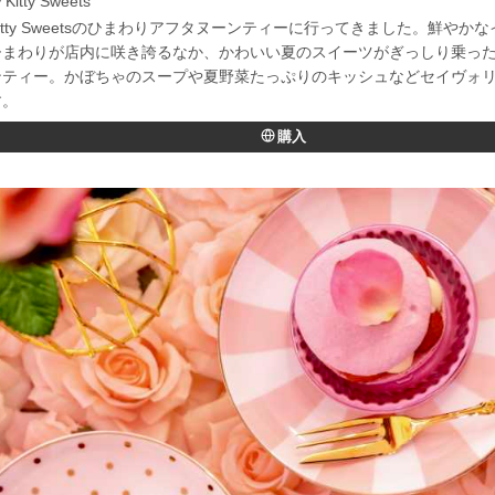
Kitty Sweets
itty Sweetsのひまわりアフタヌーンティーに行ってきました。鮮やか
ひまわりが店内に咲き誇るなか、かわいい夏のスイーツがぎっしり乗っ
ンティー。かぼちゃのスープや夏野菜たっぷりのキッシュなどセイヴォ
す。
購入