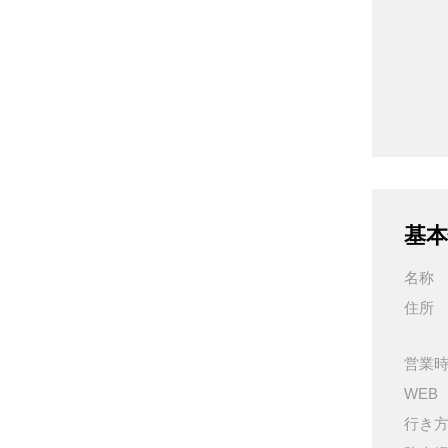
基本
名称
住所
営業
WEB
行き