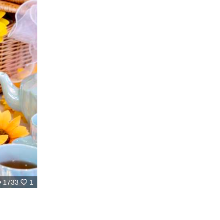
1733
1