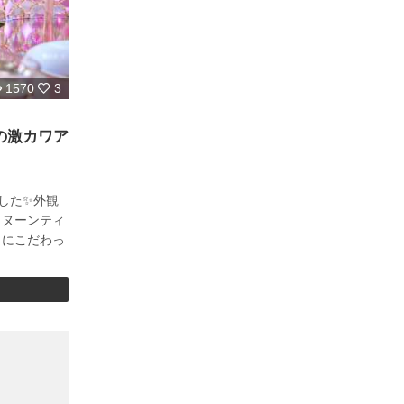
1570
3
の激カワア
ました✨外観
タヌーンティ
さにこだわっ