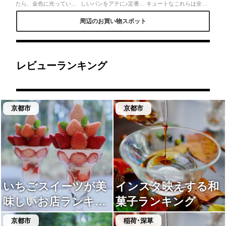
たら、金色に光っている
しいパンをアテに♪定番の
キュートなこれらは全て
にほい袋を見つけました
発酵バタークロワッサン
箱製。さまざまなタイプ
🥺惹かれてしまい、すぐ
やパンオコショラは少し
があり、中には濡れても
周辺のお買い物スポット
に買って今ではマスクに
温めるとバターの風味が
大丈夫なものも。小物入
忍ばせいい匂いです( "´༥`"
抜群！ワインのお供にな
れからバッグまで雑貨好
)ジャスミンの匂いがし
りそうな緑オリーブとト
き女子にはたまらない空
て、爽やかです( ˙º˙ )
マトのフーガスはゴロゴ
間です。◎京都の老舗紙
@mina_uma374
ロオリーブがとても贅
器屋が手がける紙箱屋
沢。そして何より美味し
で、各国から買い付けた
いのがハードパン！アッ
紙、オリジナルの紙が張
レビューランキング
プルアールグレイ、いち
られた貼箱が豊富に揃
じくチョコの２種類は食
う。店舗は京都と二子玉
材ギッシリでかなり食べ
川の2店舗のみ。
応えあり♪
京都市
京都市
いちごスイーツが美
インスタ映えする和
味しいお店ランキン
菓子ランキング
グ
京都市
稲荷･深草