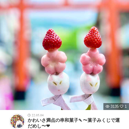
3135
1
22.05.04
かわいさ満点の串和菓子🍡〜菓子みくじで運
だめし〜❤︎