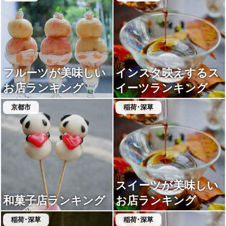
フルーツが美味しい
インスタ映えするス
お店ランキング
イーツランキング
京都市
稲荷･深草
スイーツが美味しい
和菓子店ランキング
お店ランキング
稲荷･深草
稲荷･深草