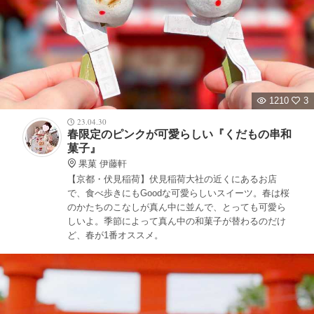
1210
3
23.04.30
春限定のピンクが可愛らしい『くだもの串和
菓子』
果菓 伊藤軒
【京都・伏見稲荷】伏見稲荷大社の近くにあるお店
で、食べ歩きにもGoodな可愛らしいスイーツ。春は桜
のかたちのこなしが真ん中に並んで、とっても可愛ら
しいよ。季節によって真ん中の和菓子が替わるのだけ
ど、春が1番オススメ。