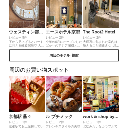
ウェスティン都ホテル京都
エースホテル京都
The Root2 Hotel
レビュー 5件
レビュー 2件
レビュー 2件
下から見上げるとハート
今年の6月にオープンした
大理石に包まれた室内は
に見える螺旋階段♡ 大き
ばかりのアジア圏初とな
映えること間違えなし‼︎家
なホテルで自分達でこの
るエースホテル京都。エ
具の一つ一つにこだわり
場所を見つけるのは大変
ースホテルはデザイン性
があって、お洒落すぎて
周辺のホテル･旅館
なので、スタッフさんに
が高いことで有名で話題
100枚くらい写真撮って
聞いたら丁寧に教えてい
の新スポットとなってい
た🤣Netflixも見放題・キ
ただけます🥺💓
ます✨1階にあるカフェは
ッチンもついてるから女
日本初出店のStumptown
子会にピッタリ🌼全部お
周辺のお買い物スポット
coffee roasters☕️💗また3
部屋の内装が違って何回
階のレストランでは、ち
でも泊まりに行けちゃう
ょっと贅沢なおしゃれ朝
☺️位置情報が無いのは悲
食が楽しめます☺️
しすぎる🥲‼︎皆様に知って
欲しいホテル❤︎
京都駅 薫々
ル プチメック
work & shop by BOX & NEEDLE（ボックス アンド ニードル）
レビュー 1件
レビュー 2件
レビュー 1件
京都駅でお土産探してい
フレンチスタイルの美味
北欧みたいなカラフルで