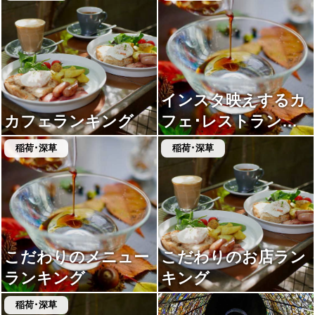
インスタ映えするカ
カフェランキング
フェ･レストランラ
ンキング
稲荷･深草
稲荷･深草
こだわりのメニュー
こだわりのお店ラン
ランキング
キング
稲荷･深草