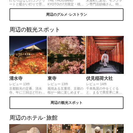
打ちっぱなしのコンクリ
THE THOUSAND
木屋町にある、モンブラ
ートと暖かい灯りで雰囲
KYOTOの7月限定・桃の
ン専門店紗織さん。特注
気抜群のカフェ。店内は
アートパルフェをいただ
の機会でうにうにっと出
写真映えするので、若い
きました🍑みずみずしい
てくるモンブランが芸術
周辺のグルメ･レストラン
女性が多いです。また、
桃をまるまる2個使用した
的。その細さ1ミリ！連
優しい店員さんばかりで
パルフェは大きな桃のタ
日、大人気のお店です
ゆっくりした時間を過ご
ルトをトップに飾り、8つ
せます。飲み物ももちろ
の層が美しくボリューム
周辺の観光スポット
んですが、バナナケーキ
も満点の一杯🍑満足度抜
もしっとりして美味しい
群の一品です✨
のでマスト！
清水寺
東寺
伏見稲荷大社
レビュー 13件
レビュー 13件
レビュー 14件
京都観光の定番、清水
風情ある五重塔、京都の
千本鳥居の中をくぐる
寺。年に三回ほど行われ
桜が一緒に楽しめます。
と、まるで異世界に来た
る夜の特別拝観時には青
ライトアップ期間中はと
かのような不思議な感覚
い光が京都の空を貫きま
ても混み合うので時間に
になります。非日常な空
周辺の観光スポット
す。この光は観音様の慈
余裕を持って行かれるの
間を味わうことができる
悲の心を表しているとの
がいいと思います。市内
最高の場所です。
こと。
で、駅からも近く行きや
すいです♪
周辺のホテル･旅館