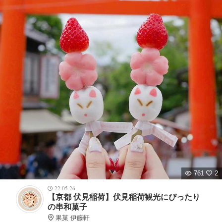
761
2
22.05.26
【京都 伏見稲荷】伏見稲荷観光にぴったり
の串和菓子
果菓 伊藤軒