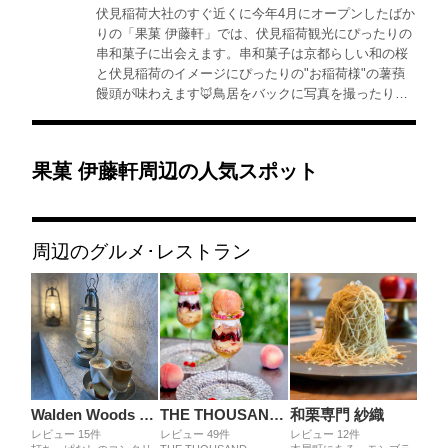
伏見稲荷大社のすぐ近くに今年4月にオープンしたばか
りの「果菓 伊藤軒」では、伏見稲荷観光にぴったりの
串和菓子に出会えます。串和菓子は京都らしい和の桜
と伏見稲荷のイメージにぴったりの"お稲荷様"の薯蕷
饅頭が味わえます🦊鳥居をバックに写真を撮ったり、
浴衣を着て一緒に撮ってもインスタ映えすること間違
いなしのスイーツです💕
果菓 伊藤軒周辺の人気スポット
周辺のグルメ･レストラン
Walden Woods Kyoto
THE THOUSAND KYOTO TEA AND BAR
和栗専門 紗織
レビュー 15件
レビュー 49件
レビュー 12件