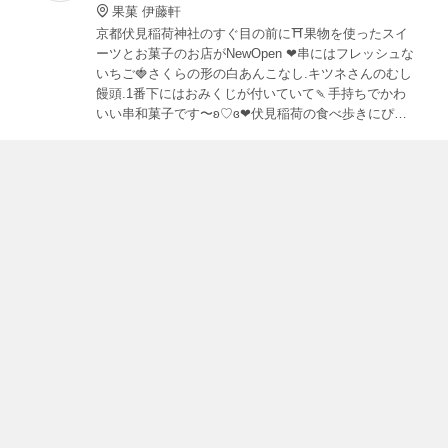
果菓 伊藤軒
京都伏見稲荷神社のすぐ目の前に⛩果物を使ったスイ
ーツとお菓子のお店がNewOpen ❤︎串にはフレッシュな
いちご🍓さくらの形の白あんこなし.キツネさんのむし
饅頭.1番下にはおみくじが付いていて🍡手持ちでかわ
いい串和菓子です〜ʚ♡ɞ❤︎伏見稲荷の食べ歩きにぴっ
たりのかわいさ満点のスイーツです〜ʚ♡ɞ