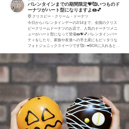
バレンタインまでの期間限定💝🥰いつものド
ーナツがハート型になりますよ🍩💕
クリスピー・クリーム・ドーナツ
今日からバレンタインデーの2/14まで、全国のクリス
ピークリームドーナツのお店で、人気のドーナツメニ
ューがハート型になって登場🍩💝💕バレンタインパー
ティをしたり、家族や友達への手土産にもピッタリな
フォトジェニックスイーツです🥰✨♥️BOXに入れるとさ
らに可愛いですよ🎁