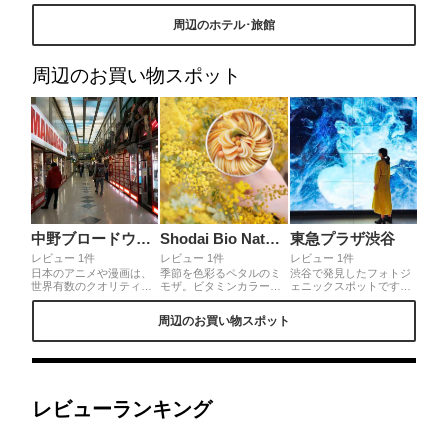
洗練された和の空間は、
れEVの開閉も早く、宿泊
良くて、大満足♪朝食のオ
落ち着きもあり、ラグジ
者用セルフクロークや、
ムレツが美味しい！！！
周辺のホテル･旅館
ュアリーな気分にもなり
自走型デリバリーロボッ
おそらく今はサービスし
ます。
トS-mileが卓越！高層客
てないと思うけど、お酒
室からは夜景を満喫出
の種類も豊富でちょっと
来、morning buffeの東京
した料理が食べられるの
周辺のお買い物スポット
由来の和御菜が美味し
で、ずっといられる😂
く、ゲストは多国籍に溢
れグローバルな一夜が過
ごせます♪
中野ブロードウェイ
Shodai Bio Nature NEWoMan新宿店
東急プラザ渋谷
レビュー 1件
レビュー 1件
レビュー 1件
日本のアニメや漫画は、
季節を色彩るペタルのミ
渋谷で発見したフォトジ
世界有数のクオリティを
モザ。ビタミンカラーが
ェニックスポットです📸
誇ります。日本が生んだ
明るく春気分にさせてく
渋谷駅直結の東急プラザ
人気漫画やキャラクター
れる華やかなオーガニッ
内にあるこのスポット、
周辺のお買い物スポット
のフィギュア・グッズが
クチョコレートです。季
ただのインスタ映えスポ
勢揃いする、ちょっとデ
節やイベントごとに彩り
ットではありません。な
ィープな日本の世界に触
鮮やかなペダルが登場す
んと無料で携帯の充電、
れることができる場所。
るので要チェックです♡
wifiが利用できる便利スポ
現在は桜のペタルも販売
ットなんです🔋 携帯を充
中🌸本店は福岡ですが、
電している間、映し出さ
お取り寄せもされてます
れる素敵な映像に釘付け
レビューランキング
✉️ˎˊ˗ 贈り物にも自分へ
になっちゃいますね！
のご褒美にもぴったりで
す。