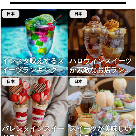
日本
日本
インスタ映えするス
ハロウィンスイーツ
イーツランキング
が素敵なお店ランキ
ング
日本
日本
バレンタインスイー
スイーツが美味しい