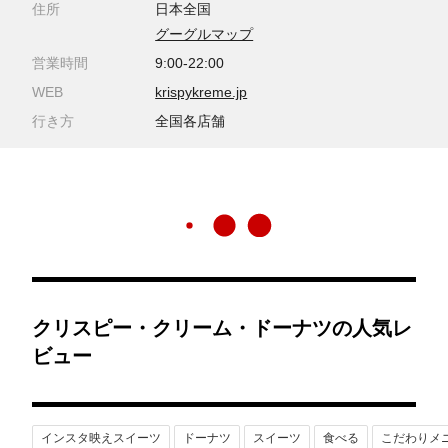
住所
日本全国
グーグルマップ
営業時間
9:00-22:00
WEB
krispykreme.jp
行き方
全国各店舗
クリスピー・クリーム・ドーナツの人気レ
ビュー
インスタ映えスイーツ
ドーナツ
スイーツ
食べる
こだわりメ