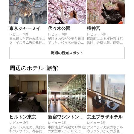
東京ジャーミイ
代々木公園
桜神宮
レビュー 9件
レビュー 8件
レビュー 6件
日本最大と言われるモス
早咲きの桜が今年も満開
桜新町にある桜神宮は厄
ク（イスラム教の礼拝
でした。代々木公園の桜
除け、合格祈願、商売繁
堂）。普段あまり目にす
は低い位置に咲いてるの
盛、縁結びなどにご利益
ることのない、色合いや
で、桜と一緒に写真を撮
のある神社。 境内の河津
周辺の観光スポット
華やかな装飾をした異国
りたい人には特にオスス
桜や枝だ垂れ桜には良縁
の建築を国内で楽しめる
メなスポット。一日でも
の思いを込めた花帯がた
スポットです。美しく神
早くみんなが笑顔になれ
くさん結ばれています。
聖であり、非日常的な時
る日がきますように。
ピンク色の桜の木がより
周辺のホテル･旅館
間が流れる場所でした♪◎
華やかに。
代々木上原駅より徒歩5
分、一般の方も見学可
（無料）。スカーフの貸
出しもあり、肌の露出に
は注意。
ヒルトン東京
新宿ワシントンホテル本館
京王プラザホテル
レビュー 2件
レビュー 1件
レビュー 1件
ヒルトン東京の伝統的な
本館地上25階建て1,280室
アメニティ充実のホテル
和のデザイン。都会的で
の大型ホテル。IC化に優
😊ラウンジからの景色も