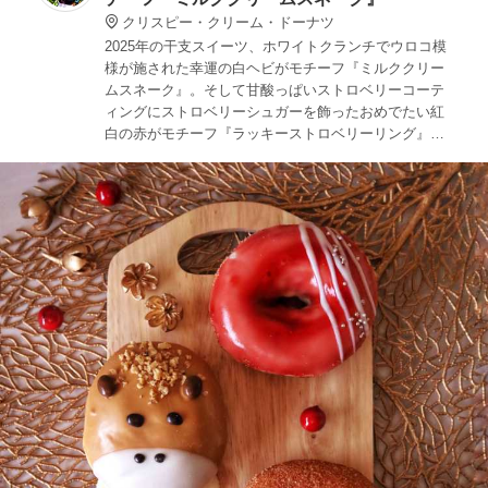
クリスピー・クリーム・ドーナツ
2025年の干支スイーツ、ホワイトクランチでウロコ模
様が施された幸運の白ヘビがモチーフ『ミルククリー
ムスネーク』。そして甘酸っぱいストロベリーコーテ
ィングにストロベリーシュガーを飾ったおめでたい紅
白の赤がモチーフ『ラッキーストロベリーリング』。
どちらもご家族やお友達と集まる機会が増える年末年
始の手土産におすすめです。