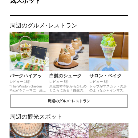
気スポット
周辺のグルメ･レストラン
パークハイアット東京 ピークラウンジ
白髭のシュークリーム工房
サロン・ベイク・アンド・ティー
レビュー 16件
レビュー 5件
レビュー 8件
“The Winston Garden
東京吉祥寺駅から少しの
トップがマスカットの房
Maze”をテーマに「緑の
ところにある「白髭のシ
のようなシャインマスカ
迷宮で幻想的な輝きを湛
ュークリーム工房」で
ットのパフェ。葉っぱの
え咲き誇る、宝石に彩ら
は、トトロな見た目がと
チュイールで更に房らし
周辺のグルメ･レストラン
れた花々」をイメージし
ってもキュートなシュー
くサブレの下は巨峰のア
たスペシャルメニュー！
クリームを食べることが
イスで2種類のブドウを食
新緑のような淡いグリー
できるんです🥄カスター
べてるよう。その下には
ンのアフタヌーンティー
ドやチョコレート、季節
又シャインマスカットが
周辺の観光スポット
🌿🌱 緑だから抹茶のスイ
のフレーバーなどいくつ
ゴロゴロ。グラノーラの
ーツばかりかな？と思っ
か種類があるのも嬉しい
カリカリ食感とフロマー
たら、ピスタチオやメロ
◡̈店舗の2階でイートイン
ジュクリームやジュレの
ンのものもあって飽きず
を楽しむこともできます♪
フワトロ感がいいバラン
に頂けました🍈
ス。