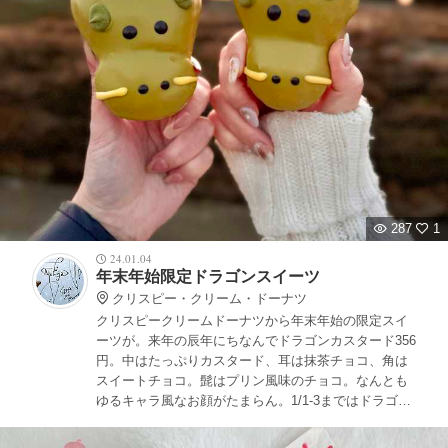
287
1
24.01.04
年末年始限定ドラゴンスイーツ
クリスピー・クリーム・ドーナツ
クリスピークリームドーナツから年末年始の限定スイ
ーツが。来年の辰年にちなんでドラゴンカスタード356
円。中はたっぷりカスタード、耳は抹茶チョコ、角は
スイートチョコ。髭はプリン風味のチョコ。なんとも
ゆるキャラ風なお顔がたまらん。1/1-3まではドラゴン
カスタードはセットのボックス販売のみ。