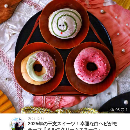
95
1
24.12.31
2025年の干支スイーツ！幸運な白ヘビがモ
チーフ『ミルククリームスネーク』