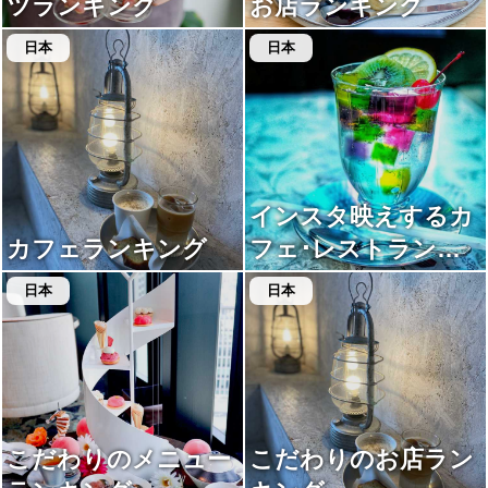
ツランキング
お店ランキング
日本
日本
インスタ映えするカ
カフェランキング
フェ･レストランラ
ンキング
日本
日本
こだわりのメニュー
こだわりのお店ラン