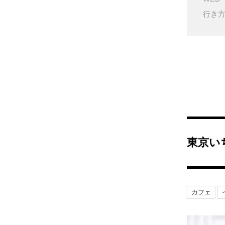
行き
東京い
カフェ