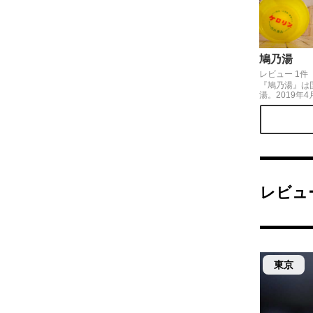
鳩乃湯
レビュー 1件
『鳩乃湯』は
湯。2019年
2月、銭湯の
た夕焼け・猿
しい絵に描き
真は描替直後
呂が気持ち良
の銭湯に入る
よ！
レビュ
東京