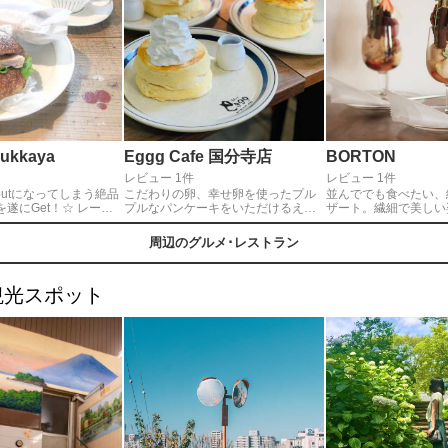
kkaya
Eggg Cafe 国分寺店
BORTON
レビュー 1件
レビュー 1件
doutになってしまう絶品
こだわりの卵、幸せ卵を使ったプル
並んででも食べたい、
遂にGet！☆ レーズ
プルなパンケーキをいただけるえぐ
ザート。繊細で美しい
ドパンにしっとり鶏肉
ぅ。クラシックパンケーキは650円
いろいろな食感と味が
りしりがマッチ♡◎営
からとお手頃価格なのも魅力！季節
ひとくちひとくち大切
周辺のグルメ･レストラン
：００～１８：００
ごとに限定のメニューも登場し、い
るようなデザートでし
なり次第終了） 定休
つ行っても悩んでしまいます。
徒歩15分】
第１・３・５火曜日
観光スポット