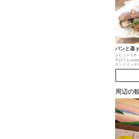
パンと器 yu
レビュー 1件
平日でもsol
サンドイッチを
ン入りのハー
とにんじんし
業時間 １１
（パンがなく
日 月曜日、
周辺の