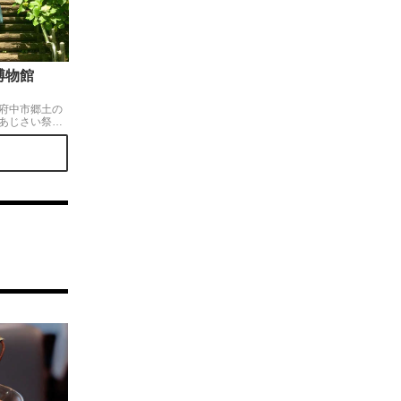
博物館
府中市郷土の
あじさい祭り
あ
います。 広い
の小径」「ア
いの丘」とあ
があります！
れているの
安心くださ