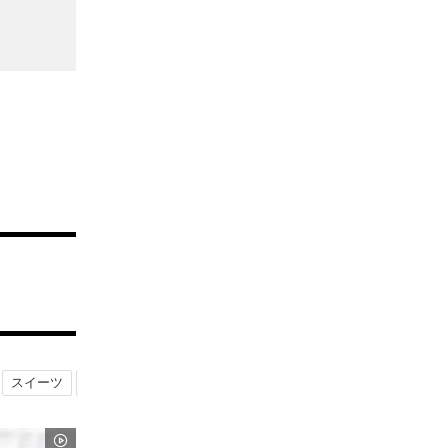
スイーツ
パフェ
食べる
こだわりメニュー
インスタ映えパフ