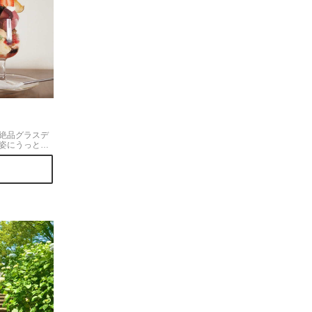
絶品グラスデ
姿にうっとり‥
楽しめます。
な頂きたくな
た。【国立駅