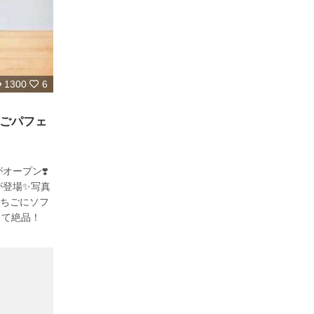
1300
6
ごパフェ
オープン❣️
が登場✨写真
いちごにソフ
って絶品！