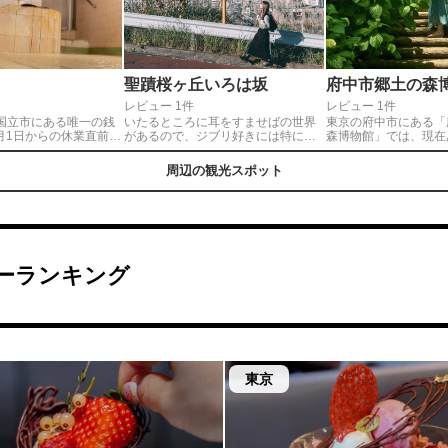
聖蹟桜ヶ丘いろは坂
府中市郷土の森
レビュー 1件
レビュー 1件
国立市にある唯一の銭
いたるところに耳をすませばの世界
東京の府中市にある「
4月1日からの休業直前の
があるので、ジブリ好きには特にオ
森博物館」では、現在
背景画ではタブーとされ
ススメです！ 🚃新宿駅から京王線で
が開催されています。 約1万株の
・紅葉を入れた素晴ら
30分 👣聖蹟桜ヶ丘駅から徒歩10分～
じさいが見頃を迎えて
周辺の観光スポット
替えられました。（写
15分程ですが、坂が続きますので個
園内では、「アナベル
。）超音波風呂や泡風
人差があるかもです。
ナベルの丘」「あじさ
かったです♪夕焼けの絵
じさいが咲くスポット
チャンスは今だけです
無料の駐車場が併設さ
で、車で移動の方もご
い！
ーランキング
東京