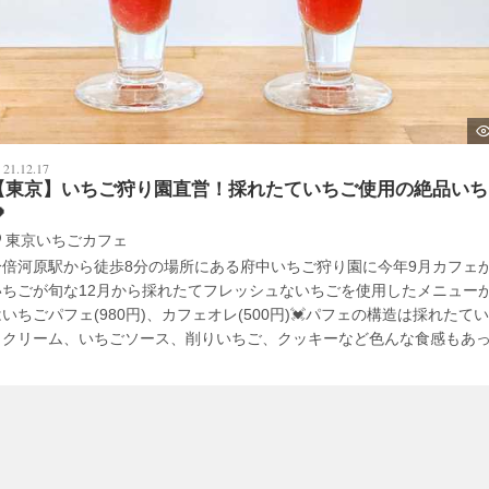
21.12.17
【東京】いちご狩り園直営！採れたていちご使用の絶品いち

東京いちごカフェ
分倍河原駅から徒歩8分の場所にある府中いちご狩り園に今年9月カフェが
いちごが旬な12月から採れたてフレッシュないちごを使用したメニュー
はいちごパフェ(980円)、カフェオレ(500円)💓パフェの構造は採れたて
トクリーム、いちごソース、削りいちご、クッキーなど色んな食感もあ