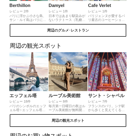
Berthillon
Damyel
Cafe Verlet
レビュー 2件
レビュー 1件
レビュー 1件
パリに浮かぶ小さな島、
日本ではあまり馴染みが
パリジェンヌが愛するパ
サン・ルイ島はパリにお
ないラクトース（乳糖）
リ最古のコーヒーショッ
けるアイス発祥の地🍨そ
フリーのショコラティ
プ🌷30を超える世界各国
のサン・ルイ島にある老
エ❣️海外のオーガニック
のブレンドと、パリのパ
周辺のグルメ･レストラン
舗がBerthillon✨フレーバ
スーパーなどではよくラ
ティスリーの名店カル
ーで迷ったらフルーツ系
クトースフリーを見かけ
ル・マルレッティのケー
のソルベがおすすめ❣️セ
ます🌷パリ内にいくつか
キを堪能できます❣️店内
ーヌ川の辺りに腰かけて
店舗がありますが写真は
で頂くコーヒーは珍しい
周辺の観光スポット
食べたり、アイス片手に
マレ地区のお店✨ギフト
淹れ方をしているので他
街歩きを楽しんだり、夏
用のボックスもとっても
のカフェとの違いも楽し
旅行のお供には最高です
可愛いショコラティエで
んで💕
💕
す💕
エッフェル塔
ルーブル美術館
サント・シャペル
レビュー 18件
レビュー 8件
レビュー 7件
パリのシンボルのエッフ
毎月第一日曜日の夜はル
フランスのパリ。シテ駅
ェル塔✨エッフェル塔は
ーブル美術館が無料開放
から歩くと見えてくるの
パリの色々な場所から見
されています💋360度ど
がノートルダム聖堂！美
ることができますが、セ
こからみても素敵なメイ
しく荘厳なせいどに目を
周辺の観光スポット
ーヌ川沿いからの景色が
ンの入り口のある広場で
奪われがちですが、ノー
パリらしい写真が撮れて
す❤︎
トルダム聖堂から歩くこ
お気に入りです😊💕
と2.3分。一件何の変哲も
ない建物ですが、中に入
周辺のお買い物スポット