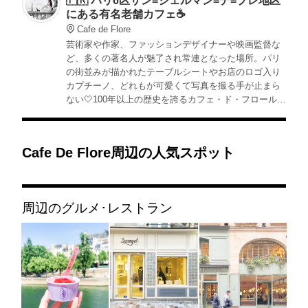
🇫🇷 パリ6区サン=ジェルマン=デ=プレ地区
にある有名老舗カフェ☕️
Cafe de Flore
芸術家や作家、ファッションデザイナーや映画監督な
ど、多くの著名人が魅了され常連となった場所。パリ
の街並みが描かれたテーブルシートやお店のロゴ入り
カプチーノ、どれもが可愛くて写真を撮る手が止まら
ない🤍100年以上の歴史を誇るカフェ・ド・フロール
は、パリのカフェ文化を象徴する文化遺産とも言える
空間です🕊
Cafe De Flore周辺の人気スポット
周辺のグルメ･レストラン