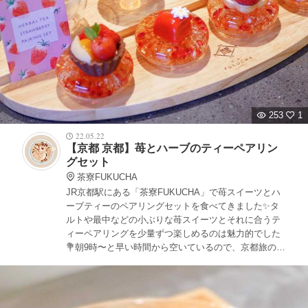
253
1
22.05.22
【京都 京都】苺とハーブのティーペアリン
グセット
茶寮FUKUCHA
JR京都駅にある「茶寮FUKUCHA」で苺スイーツとハ
ーブティーのペアリングセットを食べてきました✨タ
ルトや最中などの小ぶりな苺スイーツとそれに合うテ
ィーペアリングを少量ずつ楽しめるのは魅力的でした
💐朝9時〜と早い時間から空いているので、京都旅のス
タートの朝活にもおすすめの茶寮です🌱