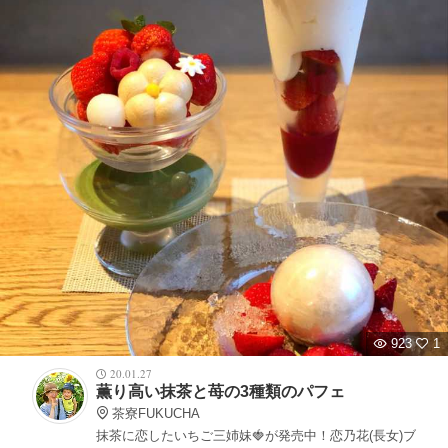
923
1
20.01.27
薫り高い抹茶と苺の3種類のパフェ
茶寮FUKUCHA
抹茶に恋したいちご三姉妹🍓が発売中！恋乃花(長女)ブ