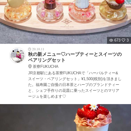
673
3
20.10.11
秋の新メニュー♡ハーブティーとスイーツの
ペアリングセット
茶寮FUKUCHA
JR京都駅にある茶寮FUKUCHAで「ハーバルティー&
スイーツ・ペアリングセット」¥1,500(税別)を頂きまし
た。福寿園ご自慢の日本茶とハーブのブランドティー
と、シェフ手作りの花皿に乗ったスイーツとのマリア
ージュを楽しめます♡