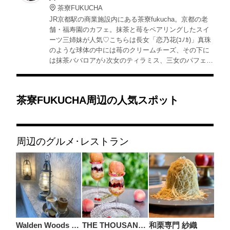
茶寮FUKUCHA
JR京都駅の商業施設内にある茶寮fukucha。京都の老
舗・福寿園のカフェ。抹茶と苺をペアリングしたスイ
ーツ三姉妹が人気♡こちらは長女「恋乃花(ｺﾉｶ)」真珠
のような球体の中には苺のクリームチーズ、その下に
は抹茶ババロアが♪次女のティラミス、三女のパフェと
揃っています♪
茶寮FUKUCHA周辺の人気スポット
周辺のグルメ･レストラン
Walden Woods Kyoto
THE THOUSAND KYOTO TEA AND BAR
和栗専門 紗織