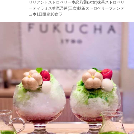
リリアントストロベリー🍓恋乃葉(次女)抹茶ストロベリ
ーティラミス🍓恋乃芽(三女)抹茶ストロベリーフォンデ
ュ🍓1日限定10食♡