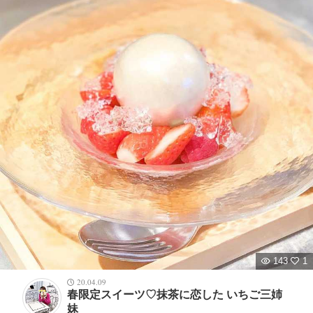
143
1
20.04.09
春限定スイーツ♡抹茶に恋した いちご三姉
妹