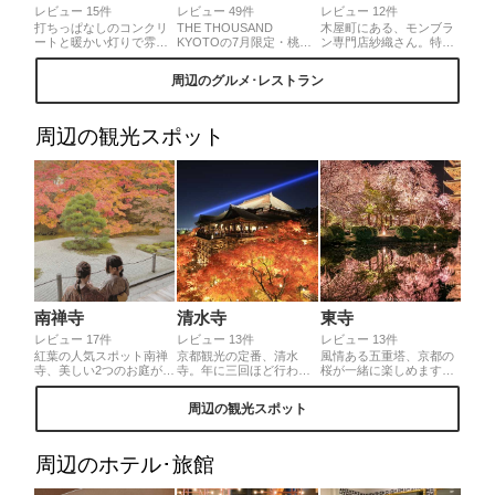
レビュー 15件
レビュー 49件
レビュー 12件
打ちっぱなしのコンクリ
THE THOUSAND
木屋町にある、モンブラ
ートと暖かい灯りで雰囲
KYOTOの7月限定・桃の
ン専門店紗織さん。特注
気抜群のカフェ。店内は
アートパルフェをいただ
の機会でうにうにっと出
写真映えするので、若い
きました🍑みずみずしい
てくるモンブランが芸術
周辺のグルメ･レストラン
女性が多いです。また、
桃をまるまる2個使用した
的。その細さ1ミリ！連
優しい店員さんばかりで
パルフェは大きな桃のタ
日、大人気のお店です
ゆっくりした時間を過ご
ルトをトップに飾り、8つ
せます。飲み物ももちろ
の層が美しくボリューム
周辺の観光スポット
んですが、バナナケーキ
も満点の一杯🍑満足度抜
もしっとりして美味しい
群の一品です✨
のでマスト！
南禅寺
清水寺
東寺
レビュー 17件
レビュー 13件
レビュー 13件
紅葉の人気スポット南禅
京都観光の定番、清水
風情ある五重塔、京都の
寺、美しい2つのお庭があ
寺。年に三回ほど行われ
桜が一緒に楽しめます。
る天授庵へ、着物で訪れ
る夜の特別拝観時には青
ライトアップ期間中はと
ました。東庭の紅葉はま
い光が京都の空を貫きま
ても混み合うので時間に
周辺の観光スポット
さに真っ盛り、縁側に腰
す。この光は観音様の慈
余裕を持って行かれるの
掛けながらいつまでも見
悲の心を表しているとの
がいいと思います。市内
ていられる絶景でした。
こと。
で、駅からも近く行きや
もうひとつため息の出る
すいです♪
周辺のホテル･旅館
素敵な景色が、書院の窓
枠に切り取られてまるで