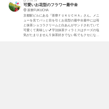
21.01.18
可愛いお花型のフラワー最中🌼
茶寮FUKUCHA
京都駅ビルにある『茶寮ＦＵＫＵＣＨＡ』さん。メニ
ューを見てパッと目を引くお花型の最中🌼最中には苺
と抹茶ショコラクリームと白あんがサンドされていて
可愛くて美味しい🎵宇治抹茶ティラミスはチーズの塩
気がたまりません🥄抹茶好きでない私でもクセになる
美味しさでした✨駅直結なので便利なのもいいですね
😊