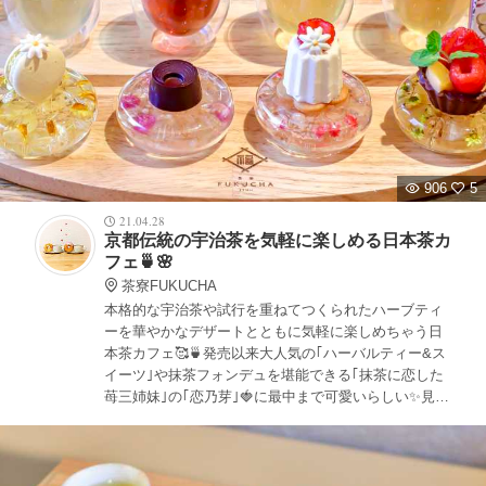
906
5
21.04.28
京都伝統の宇治茶を気軽に楽しめる日本茶カ
フェ🍵🌸
茶寮FUKUCHA
本格的な宇治茶や試行を重ねてつくられたハーブティ
ーを華やかなデザートとともに気軽に楽しめちゃう日
本茶カフェ🥰🍵発売以来大人気の｢ハーバルティー&ス
イーツ｣や抹茶フォンデュを堪能できる｢抹茶に恋した
苺三姉妹｣の｢恋乃芽｣🍓に最中まで可愛いらしい✨見た
めもお味も楽しめる癒しの時間がすごせます🍵🌸