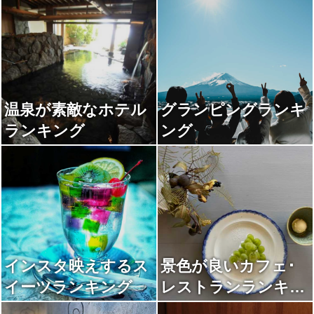
温泉が素敵なホテル
グランピングランキ
ランキング
ング
インスタ映えするス
景色が良いカフェ･
イーツランキング
レストランランキン
グ