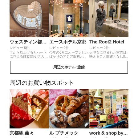
絵画のような南庭の紅葉
です。入り口でチケット
買い顔をあげると、真っ
先に目に飛び込んで来て
うっとり♡
ウェスティン都ホテル京都
エースホテル京都
The Root2 Hotel
レビュー 5件
レビュー 2件
レビュー 2件
下から見上げるとハート
今年の6月にオープンした
大理石に包まれた室内は
に見える螺旋階段♡ 大き
ばかりのアジア圏初とな
映えること間違えなし‼︎家
なホテルで自分達でこの
るエースホテル京都。エ
具の一つ一つにこだわり
場所を見つけるのは大変
ースホテルはデザイン性
があって、お洒落すぎて
周辺のホテル･旅館
なので、スタッフさんに
が高いことで有名で話題
100枚くらい写真撮って
聞いたら丁寧に教えてい
の新スポットとなってい
た🤣Netflixも見放題・キ
ただけます🥺💓
ます✨1階にあるカフェは
ッチンもついてるから女
日本初出店のStumptown
子会にピッタリ🌼全部お
周辺のお買い物スポット
coffee roasters☕️💗また3
部屋の内装が違って何回
階のレストランでは、ち
でも泊まりに行けちゃう
ょっと贅沢なおしゃれ朝
☺️位置情報が無いのは悲
食が楽しめます☺️
しすぎる🥲‼︎皆様に知って
欲しいホテル❤︎
京都駅 薫々
ル プチメック
work & shop by BOX & NEEDLE（ボックス アンド ニードル）