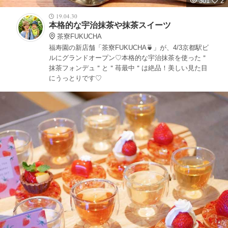
301
2
19.04.30
本格的な宇治抹茶や抹茶スイーツ
茶寮FUKUCHA
福寿園の新店舗「茶寮FUKUCHA🍵」が、4/3京都駅ビ
ルにグランドオープン♡本格的な宇治抹茶を使った＂
抹茶フォンデュ＂と＂苺最中＂は絶品！美しい見た目
にうっとりです♡