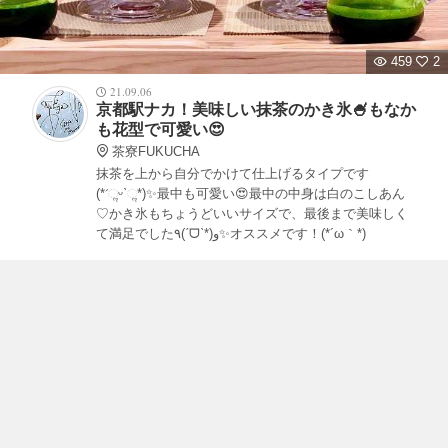
459
2
21.09.06
京都駅ナカ！美味しい抹茶のかき氷🍧もなか
も花型で可愛い😍
茶寮FUKUCHA
抹茶を上から自分でかけて仕上げるタイプです
(*ˊૢᵕˋૢ*)✨最中も可愛い😍最中の中身は白のこしあん
♡かき氷もちょうどいいサイズで、最後まで美味しく
て満足でした٩(ˊᗜˋ*)و✨オススメです！(*´ω｀*)