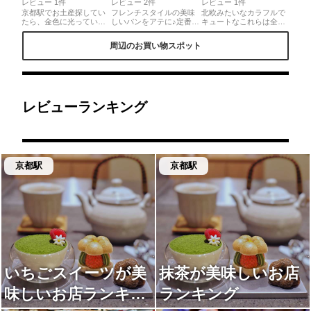
レビュー 1件
レビュー 2件
レビュー 1件
京都駅でお土産探してい
フレンチスタイルの美味
北欧みたいなカラフルで
たら、金色に光っている
しいパンをアテに♪定番の
キュートなこれらは全て
にほい袋を見つけました
発酵バタークロワッサン
箱製。さまざまなタイプ
🥺惹かれてしまい、すぐ
やパンオコショラは少し
があり、中には濡れても
周辺のお買い物スポット
に買って今ではマスクに
温めるとバターの風味が
大丈夫なものも。小物入
忍ばせいい匂いです( "´༥`"
抜群！ワインのお供にな
れからバッグまで雑貨好
)ジャスミンの匂いがし
りそうな緑オリーブとト
き女子にはたまらない空
て、爽やかです( ˙º˙ )
マトのフーガスはゴロゴ
間です。◎京都の老舗紙
@mina_uma374
ロオリーブがとても贅
器屋が手がける紙箱屋
沢。そして何より美味し
で、各国から買い付けた
いのがハードパン！アッ
紙、オリジナルの紙が張
レビューランキング
プルアールグレイ、いち
られた貼箱が豊富に揃
じくチョコの２種類は食
う。店舗は京都と二子玉
材ギッシリでかなり食べ
川の2店舗のみ。
応えあり♪
京都駅
京都駅
いちごスイーツが美
抹茶が美味しいお店
味しいお店ランキン
ランキング