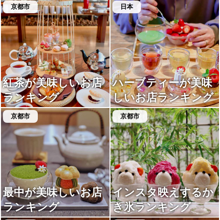
グ
京都市
日本
紅茶が美味しいお店
ハーブティーが美味
ランキング
しいお店ランキング
京都市
京都市
最中が美味しいお店
インスタ映えするか
ランキング
き氷ランキング