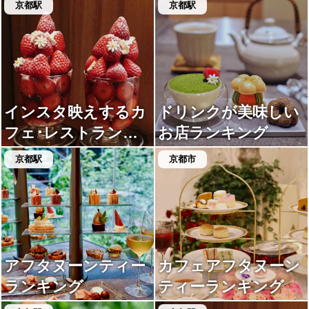
京都駅
京都駅
インスタ映えするカ
ドリンクが美味しい
フェ･レストランラ
お店ランキング
ンキング
京都駅
京都市
アフタヌーンティー
カフェアフタヌーン
ランキング
ティーランキング