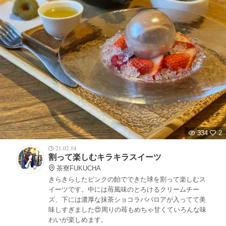
334
2
21.02.14
割って楽しむキラキラスイーツ
茶寮FUKUCHA
きらきらしたピンクの飴でできた球を割って楽しむス
イーツです。中には苺風味のとろけるクリームチー
ズ、下には濃厚な抹茶ショコラババロアが入ってて美
味しすぎました😍周りの苺もめちゃ甘くていろんな味
わいが楽しめます。