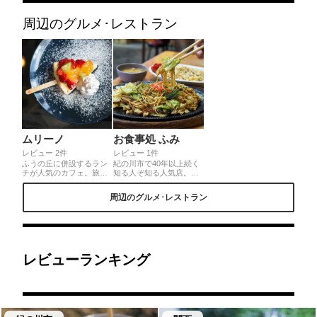
周辺のグルメ･レストラン
ムリーノ
お食事処 ふみ
レビュー 2件
レビュー 1件
ふうの丘に併設するラン
紀の川市で40年以上続く
チが人気のカフェ。旅気
知る人ぞ知る人気店。焼
分を味わえる世界のお料
きそばが有名で、地元の
理が食べられるお店。毎
人に愛されるだけでなく
周辺のグルメ･レストラン
月変わるメニューはまる
わざわざ訪れるお客様も
で海外旅行気分です♪この
多いそうです。一番人気
日のランチのテーマは”南
の鉄板焼きそばはキャベ
イタリア”。色々なものを
ツやお野菜などの具材た
少しずつ楽しめ、お野菜
っぷり♡鉄板で提供して
たっぷり。盛り付けも綺
くださるので熱々で美味
麗でワクワクするプレー
しい！細麺に甘みのある
レビューランキング
トです。チーズケーキの
ソースがしっかり絡んで
フルーツはいちご🍓とオ
います。卵が入っている
レンジ🍊でした！
ので満足感もさらにアッ
プ。