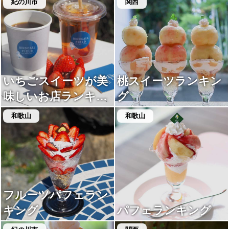
紀の川市
関西
いちごスイーツが美
桃スイーツランキン
味しいお店ランキン
グ
グ
和歌山
和歌山
フルーツパフェラン
キング
パフェランキング