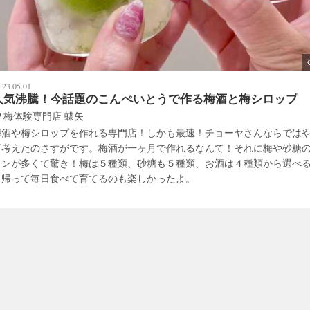
23.05.01
人気沸騰！今話題のこんぺいとうで作る梅酒と梅シロップ
梅体験専門店 蝶矢
梅酒や梅シロップを作れる専門店！しかも最速！チョーヤさんならでは
店考えたのさすがです。梅酒が一ヶ月で作れるなんて！それに梅や砂糖
ョンが多くて驚き！梅は５種類、砂糖も５種類、お酒は４種類から選べ
ち帰って毎日食べて育てるのも楽しかったよ。