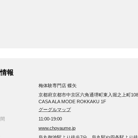
情報
梅体験専門店 蝶矢
京都府京都市中京区六角通堺町東入堀之上町10
CASA ALA MODE ROKKAKU 1F
グーグルマップ
時間
11:00-19:00
www.choyaume.jp
方
烏丸御池駅より徒歩7分、烏丸駅や四条駅より徒歩