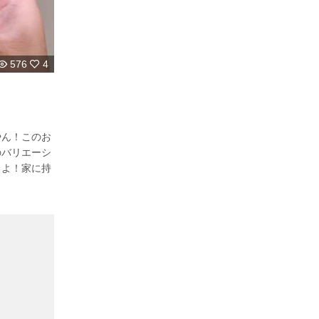
576
4
やん！このお
のバリエーシ
るよ！家に持