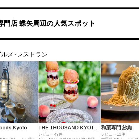
専門店 蝶矢周辺の人気スポット
グルメ･レストラン
oods Kyoto
THE THOUSAND KYOTO TEA AND BAR
和栗専門 紗織
レビュー 49件
レビュー 12件