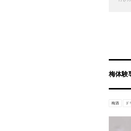
梅体験
梅酒
ド