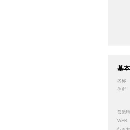
基本
名称
住所
営業
WEB
行き