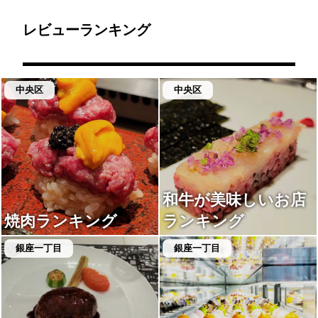
📍102-0082 東京
《ワイルドオレンジロー
販売しています。ホール
都千代田一番町27
ズ》ピンク＆オレンジの
ケーキは予約優先です。
お色も可愛い！箱も可愛
おうちでもパークにいる
レビューランキング
い！贈答品にも喜ばれる
ようなわくわくを味わえ
お菓子です！
るスイーツです◎
中央区
中央区
和牛が美味しいお店
焼肉ランキング
ランキング
銀座一丁目
銀座一丁目