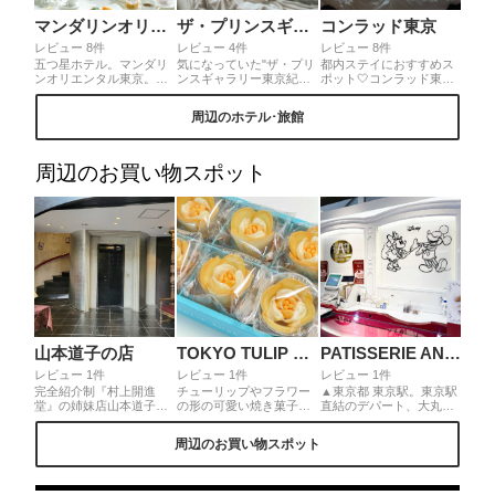
マンダリンオリエンタル東京
ザ・プリンスギャラリー 東京紀尾井町
コンラッド東京
レビュー 8件
レビュー 4件
レビュー 8件
五つ星ホテル。マンダリ
気になっていた"ザ・プリ
都内ステイにおすすめス
ンオリエンタル東京。ス
ンスギャラリー東京紀尾
ポット🤍コンラッド東京
カイツリーを眺めるお部
井"にステイしてきました
に泊まってきました🌷🌿
屋での朝食は最高！マン
💓ちょうど赤坂離宮が紅
プールは高い天井で開放
周辺のホテル･旅館
ダリンオリエンタルの会
葉していて🍁、窓からの
感があって、のんびりリ
員になれば特典で無料朝
景色が絶景でした！！！
ラックス出来ます😌✨ホ
食2人分を無料で頂くこと
お部屋はシックなインテ
テルも高層階なので、都
が出来ちゃうんです！も
リアがお洒落で、ベッド
内を一望できるのでおす
周辺のお買い物スポット
ちろんメインやサイドメ
は広々🥺 大理石の洗面台
すめ🌼1人2万円くらいか
ニュー、パン、ドリンク
やバスタブが凄く可愛か
らステイ出来ます〜！！
種類豊富なメニューから
ったです🥰 アメニティも
選べます🤍
凄く良い香りで癒されま
した✨
山本道子の店
TOKYO TULIP ROSE 東京駅店
PATISSERIE ANNIVEL
レビュー 1件
レビュー 1件
レビュー 1件
完全紹介制『村上開進
チューリップやフラワー
▲東京都 東京駅。東京駅
堂』の姉妹店山本道子の
の形の可愛い焼き菓子。
直結のデパート、大丸東
お店でマーブルクッキー
《新作のチューリップロ
京内に2025年10月にオー
缶 薄焼きクッキーは大
ーズ チーズ》芳醇ゴーダ
プンしたパティスリー ア
周辺のお買い物スポット
理石模様でとっても美味
チーズ香る花型ラングド
ニヴェル。ディズニーキ
しいです。抹茶とチョコ
シャ。周りはサクサク、
ャラクターのケーキやパ
マーブル二種類入ってい
中はフワフワ！チーズ好
フェ、プリン、チーズタ
て見た目もオシャレ☆
きにはたまりません！
ルト、お菓子ギフト等を