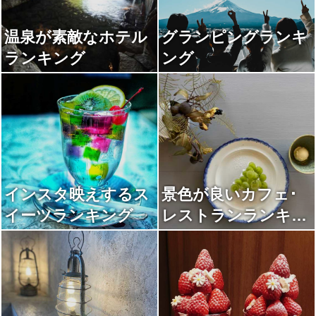
温泉が素敵なホテル
グランピングランキ
ランキング
ング
インスタ映えするス
景色が良いカフェ･
イーツランキング
レストランランキン
グ