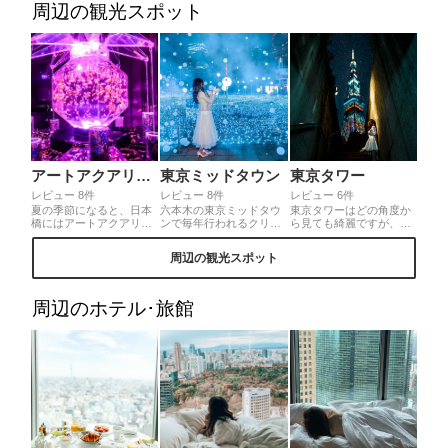
トのような可愛いスイー
料理長スヌーピー可愛す
周辺の観光スポット
ツをいただけば一気にク
ぎませんか🥺💓セイボリ
リスマスムード満点に♡
ー多めなのも嬉しい﹏か
美味しい紅茶と共にぜひ
ぼちゃグラタンとカツバ
リッチなティータイム
ーガーが特に絶品𓌈✧
を。
アートアクアリウム
東京ミッドタウン
東京タワー
レビュー 8件
レビュー 8件
レビュー 6件
夏の季節になると、日本
六本木の東京ミッドタウ
東京タワーはどの角度か
橋にはアートアクアリウ
ンで毎年行われるクリス
ら見ても綺麗ですが、近
ムの世界が出現。金魚に
マスイルミネーション。1
くの駐車場の入り口から
特化し、日本的なアクア
番の見どころは「スター
撮るとまた違った雰囲気
周辺の観光スポット
リウム作品が多く集結し
ライトガーデン 2019」。
の写真が撮れておすすめ
ています。水中アートの
たくさんのLEDと光るス
です。会席料理のとうふ
パイオニアが贈る、"究極
ターバルーンに加え、2種
屋うかいさんの入り口の
の水中美と水中体験"は必
類のしゃぼん玉イルミネ
すぐそばにあります(^^)/
周辺のホテル･旅館
見です。
ーションによる演出と、
高さ8mのSpace Towerで
幻想的な世界が表現され
ておりました。