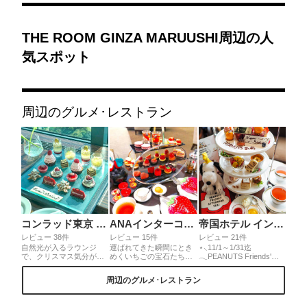
THE ROOM GINZA MARUUSHI周辺の人
気スポット
周辺のグルメ･レストラン
コンラッド東京 トゥエンティエイト
ANAインターコンチネンタルホテル東京 アトリウムラウンジ
帝国ホテル インペリアルラウンジ アクア
レビュー 38件
レビュー 15件
レビュー 21件
自然光が入るラウンジ
運ばれてきた瞬間にとき
⋆⸜11/1～1/31迄
で、クリスマス気分が味
めくいちごの宝石たち。
𓂃PEANUTS Friends'
わえるアフタヌーンティ
希少なルビーチョコレー
Afternoon Tea(･¨
ーを堪能できちゃう♪フォ
トや白いちごなどレアな
●)⸝⋆『PEANUTS』の作
周辺のグルメ･レストラン
アグラなどを使ったセイ
食材にも出会えちゃう夢
者チャールズ・M・シュ
ボリーでプチ贅沢気分を
のアフタヌーンティー♪
ルツ氏の生誕100周年記
満喫しつつ、オーナメン
念アフタヌーンティー𖠚՜