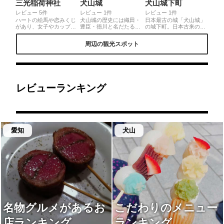
三光稲荷神社
犬山城
犬山城下町
レビュー 5件
レビュー 1件
レビュー 1件
ハートの絵馬や恋みくじ
犬山城の歴史には織田・
日本最古の城「犬山城」
があり、女子やカップル
豊臣・徳川と名だたる戦
の城下町。日本古来の四
がたくさんいました。朝
国武将が登場！山上に佇
季模様を眺めながら、名
だと人が少なくて写真も
む孤城のように見える、
店MAP片手にトレンドグ
周辺の観光スポット
撮りやすいのでおススメ
木曽川沿いの歩道は撮影
ルメ、トレンド商品を見
です。犬山城のすぐそば
の穴場スポットです。城
つけて。外国人観光客に
にあり、城下町では食べ
を熟知した「犬山写真と
も人気のエリア。
歩きも楽しめるみたいで
ります隊」の活気溢れる
す(*´ω`*)！◎アクセス:名
おもてなしも素敵でし
鉄 犬山遊園駅 西口から徒
た！
歩12分
レビューランキング
愛知
犬山
名物グルメがあるお
こだわりのメニュー
店ランキング
ランキング