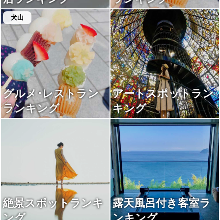
犬山
グルメ･レストラン
アートスポットラン
ランキング
キング
絶景スポットランキ
露天風呂付き客室ラ
ング
ンキング