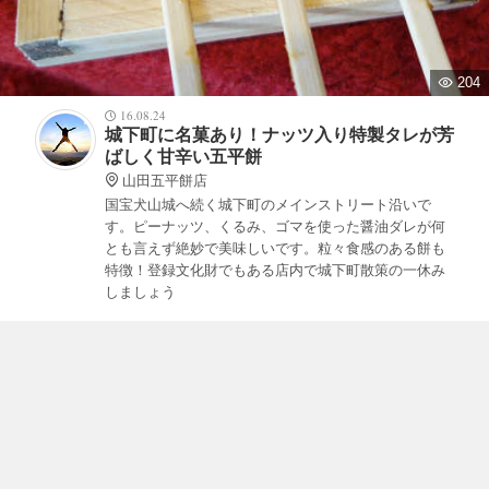
204
16.08.24
城下町に名菓あり！ナッツ入り特製タレが芳
ばしく甘辛い五平餅
山田五平餅店
国宝犬山城へ続く城下町のメインストリート沿いで
す。ピーナッツ、くるみ、ゴマを使った醤油ダレが何
とも言えず絶妙で美味しいです。粒々食感のある餅も
特徴！登録文化財でもある店内で城下町散策の一休み
しましょう