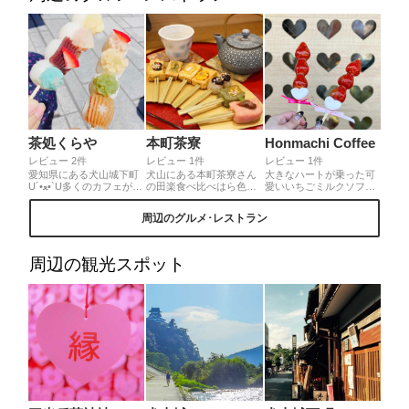
茶処くらや
本町茶寮
Honmachi Coffee
レビュー 2件
レビュー 1件
レビュー 1件
愛知県にある犬山城下町
犬山にある本町茶寮さん
大きなハートが乗った可
U´•ﻌ•`U多くのカフェが立
の田楽食べ比べはら色々
愛いいちごミルクソフト‪
ち並ぶ城下町。以前紹介
な味付けの田楽を贅沢に
🍦‬💗 フルーツ飴の種類も
したハートがたくさんの
味わえます❤️彩りも良く
沢山あるけどやっぱり1番
周辺のグルメ･レストラン
神社でも有名なこの地は
て見た目にもとっても可
すきないちご飴🍓 ハート
食べ歩きスポットとして
愛い〜！！
のマシュマロとリボンが
も有名です❣️たくさんあ
可愛いの🎀💞
るカフェの中での私のイ
周辺の観光スポット
チオシは「茶処くらや」
のお団子🍡可愛くて美味
しいお団子に女子心をく
すぐられること間違いな
しです😍❤️