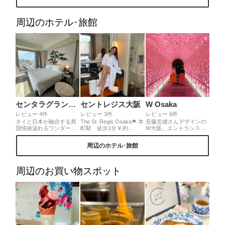
いライトアップと一緒に
ちゃう！ ひまわりは8／7
揺れも風も体感出来る造
見ることができました。
まで延長していました💕
りがジワる←ガクブルで
夜桜だけでも素晴らしい
今回は夜のひまわり畑を
す💀色々楽しすぎた〜
周辺のホテル･旅館
景色がより素晴らしく見
post✨ なんとも幻想的！
笑。他にスライダーもあ
える日でした。今から桜
白いライトで照らされて
ったょ！ ■料金 一般展望
は見頃です。よかったら
ます。 俄雨が降りそれも
台料金(900円) ※ 跳ね出
どうですか？
また幻想的でした。
し展望台(＋300円)
センタラグランドホテル大阪
セントレジス大阪
W Osaka
レビュー 4件
レビュー 3件
レビュー 6件
タイと日本が融合する異
The St. Regis Osaka⚑ 本
安藤忠雄さんデザインの
国情緒溢れるワンダーラ
町駅 徒歩1分 ¥ 約
W大阪。エントランスか
ンド。本場タイ料理をは
42,000〜
らラウンジ、お部屋の中
じめセルフバーや大阪最
全室17階以上の高層階‼︎
まで写真をとりたくなる
周辺のホテル･旅館
上階のルーフトップレス
バトラーサービスが豊富
内装でとても可愛かった
トランにスパとまさタイ
でさすがラグジュアリー
です。サスティナブルを
旅行気分が味わえます。
ホテルだなと感心🥱 この
テーマにされていてアメ
客室からの大阪の絶景パ
時期だから御堂筋のイル
ニティまでこだわりを感
周辺のお買い物スポット
ノラマは圧巻！！大阪難
ミネーションがお部屋か
じました。SPGカードの
波にてプチトリップな気
ら見えて素敵だった☺️
特典で無料で宿泊できま
分。
した♡