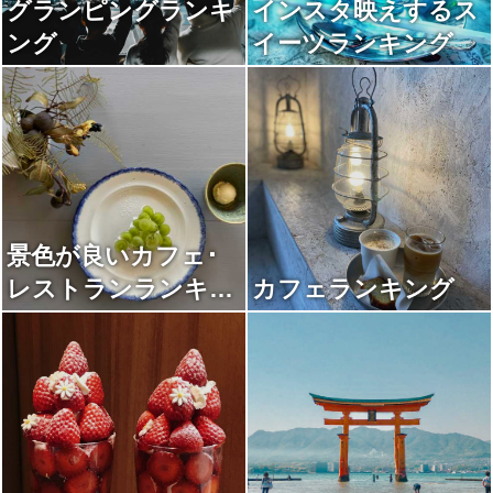
グランピングランキ
インスタ映えするス
ング
イーツランキング
景色が良いカフェ･
レストランランキン
カフェランキング
グ