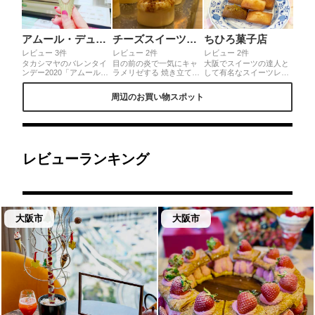
アムール・デュ・ショコラ 高島屋大阪店
チーズスイーツ専門店 マルーチーズ なんばシティ店
ちひろ菓子店
レビュー 3件
レビュー 2件
レビュー 2件
タカシマヤのバレンタイ
目の前の炎で一気にキャ
大阪でスイーツの達人と
ンデー2020「アムール・
ラメリゼする 焼き立てが
して有名なスイーツレポ
デュ・ショコラ テーマは
やってくるからテンショ
ーターちひろさんのスイ
新時代初となるバレンタ
ン 上がります。 2時間以
ーツショップ♪ エシレバ
周辺のお買い物スポット
インデーに「驚き」と
内だからってその場で慌
ターを贅沢に使用、添加
「楽しさ」を提案。おす
ててパクリ😋🍴 ばりっじ
物無し！とっても分厚く
すめショコラがありすぎ
ゃりっじゅわっと香ばし
て一口食べるだけで口の
ますが会場でしか食べら
くて 甘味と酸味がバラン
中に芳醇な香りが広がり
れないラデュレのソフト
スいい～⚖ バスクチーズ
ます。プレーンの他ゴル
クリームはマスト‼️
ケーキなので、下の部分
ゴンゾーラ、ピスタチオ
は ずっしり満足感ありあ
など種類も豊富。自分へ
レビューランキング
りで素敵😍💐💭
のご褒美に♡ギフトにも
喜ばれそう。
大阪市
大阪市