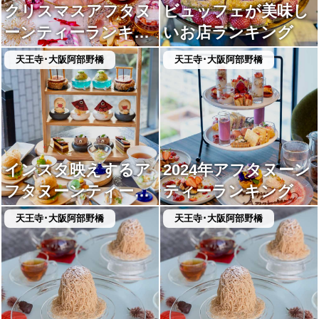
クリスマスアフタヌ
ビュッフェが美味し
ーンティーランキン
いお店ランキング
グ
天王寺･大阪阿部野橋
天王寺･大阪阿部野橋
インスタ映えするア
2024年アフタヌーン
フタヌーンティーラ
ティーランキング
ンキング
天王寺･大阪阿部野橋
天王寺･大阪阿部野橋