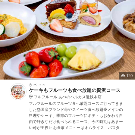
120
25.02.21
ケーキもフルーツも食べ放題の贅沢コース
フルフルール あべのハルカス近鉄本店
フルフルールのフルーツ食べ放題コースに行ってきま
した🎂国産ブランド苺やスイーツ食べ放題🍓メインの
料理やケーキ、季節のフルーツにポテトもおかわり自
由で好きなだけ食べられるコース、今の時期はあまー
い苺が主役✨ お食事メニューはオムライス、パスタ、
リゾットなどから選べます✨