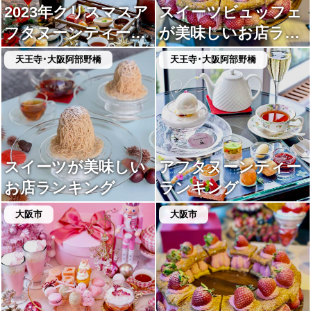
2023年クリスマスア
スイーツビュッフェ
フタヌーンティーラ
が美味しいお店ラン
ンキング
キング
天王寺･大阪阿部野橋
天王寺･大阪阿部野橋
スイーツが美味しい
アフタヌーンティー
お店ランキング
ランキング
大阪市
大阪市