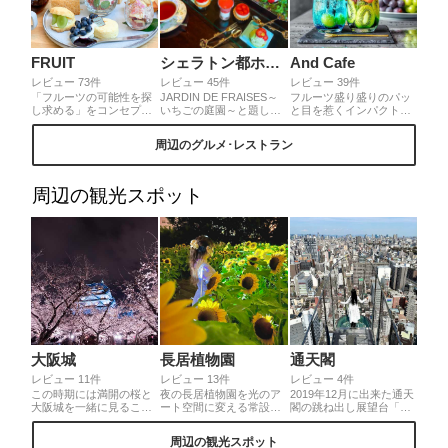
FRUIT
シェラトン都ホテル大阪 ゆう
And Cafe
レビュー 73件
レビュー 45件
レビュー 39件
「フルーツの可能性を探
JARDIN DE FRAISES～
フルーツ盛り盛りのパッ
し求める」をコンセプト
いちごの庭園～と題した
と目を惹くインパクト大
としているhanafruさん。
アフタヌーンティーがか
のソーダ。その名も『マ
アラカルトのアフターヌ
わいすぎます。名前の通
スカットなソーダ』と
周辺のグルメ･レストラン
ーンティーセットは丸ご
り庭園のような緑いっぱ
『すいかなソーダ』。店
と一個の桃🍑！インパク
いの中にかわいいスイー
主さんのセンス抜群のオ
ト大、写真映えもバッチ
ツたちが並んでます。セ
シャレカフェです。
リです👍✨他のスイーツ
イボリーも多めなので口
周辺の観光スポット
もフルーツがたくさん使
が甘甘になることもなく
用されていて、色々なお
最後までしっかり楽しめ
味が楽しめます😊
ます。スイーツも甘いの
からさっぱりのまであっ
て飽きずに楽しめます
よ。
大阪城
長居植物園
通天閣
レビュー 11件
レビュー 13件
レビュー 4件
この時期には満開の桜と
夜の長居植物園を光のア
2019年12月に出来た通天
大阪城を一緒に見ること
ート空間に変える常設展
閣の跳ね出し展望台「TIP
ができます。また今年は
✨ 期間限定・ひまわり畑
THE TSUTENKAKU」 地
去年より開花が遅いの
の作品も同日公開開始💕
上92.5mのスケルトンの
周辺の観光スポット
で、世界自閉症デーの青
🌻 夜のひまわり畑も見れ
世界だけならまだしも、