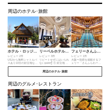
周辺のホテル･旅館
ホテル・ロッジ舞洲
リーベルホテル・アット・ユニバーサルスタジオジャパン
フェリーさんふらわー むらさき
レビュー 2件
レビュー 3件
レビュー 1件
USJから無料シャトルバ
リピートせずにはいられ
大阪〜別府を就航するフ
スあり10分の好立地なの
ないpoint☝️ ① 好立地 桜
ェリー「さんふらわーむ
に、こんな大自然が！？
島駅前🚉②広い大浴場
らさき」の船内を少し紹
南国イメージで作られた
RIVERSIDE SPA③眺望抜
介します。メインフロア
周辺のホテル･旅館
ロッジはテラスも広くて
群で広大なテラス④開放
ではイベントやプロジェ
最高♡紫陽花の季節は紫
的で広くて明るいレスト
クションマッピングもあ
陽花祭りが開かれ大賑わ
ラン⑤ラグジュアリーな
り入船したお客様を楽し
い！併設する森とリルの
ロビー⑥なのに...ハイコ
ませてくれます。この航
周辺のグルメ･レストラン
BBQ場は全天候型で自然
スパ！お部屋のタイプも
路の最大の魅力は瀬戸内
いっぱい！すぐ隣に釣り
多種多様なニーズに合わ
の3つの橋を通過するこ
解放区や遊具充実の舞洲
せて選べるので老若男女
と。橋を下から見上げる
緑地公園があって家族み
にオススメ！私もまた絶
ことは船旅でないと体験
んなが楽しめる素敵ホテ
対リピートする♪
出来ませんね！住所は大
ルです。
阪フェリーターミナルの
ものです。