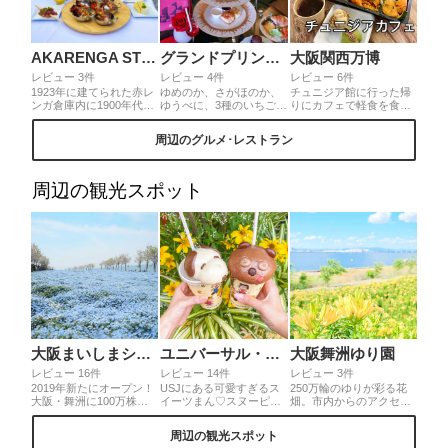
AKARENGA STEAK HOUSE
グランドプリンスホテル大阪ベイ ロビーラウンジ
大阪関西万博
レビュー 3件
レビュー 4件
レビュー 6件
1923年に建てられた赤レ
ゆめのか、さがほのか、
チュニジア館に行った帰
ンガ倉庫内に1900年代初
ゆうべに、3種のいちごに
りにカフェで軽食を食べ
頭～の世界でも希少な車
焼き菓子やサンドウィッ
たよ♡パビリオンに入ら
を展示しているミュージ
チが好きなだけ味わえて
なくても外で壺を作って
周辺のグルメ･レストラン
アムとレストラン。アウ
幸せすぎるブッフェでし
もらったら会計は中なの
トドア ライブキッチンが
た。アフタヌーンティー
でカフェだけ可能！雑貨
スタートしててその雰囲
スタンドも可愛くて大満
屋さんもね。クスクス、
気がおしゃれすぎます。
足♡
レモネード、アラブコー
周辺の観光スポット
デートにも女子会にも使
ヒー、チュニジアのお菓
えるお店です。
子を。日本人の口にあっ
てどれも美味しかった
よ。アラブコーヒーは、
カップが手のひらより小
さく一口サイズ
大阪まいしまシーサイドパーク
ユニバーサル・スタジオ・ジャパン
大阪舞洲ゆり園
レビュー 16件
レビュー 14件
レビュー 3件
2019年新たにオープン！
USJにある可愛すぎるス
250万輪のゆりが彩る花
大阪・舞洲に100万株の
イーツまん♡スヌーピー
畑。市内からのアクセス
ネモフィラ畑が♡シーサ
まん(カスタードクリー
も良く、気軽に楽しむこ
イドにある青の絶景を観
ム).ティムまん(チョコク
とができます。 色とりど
周辺の観光スポット
にぜひ舞洲へ。敷地内に
リーム) 場所は違います
りのゆりが満開になる様