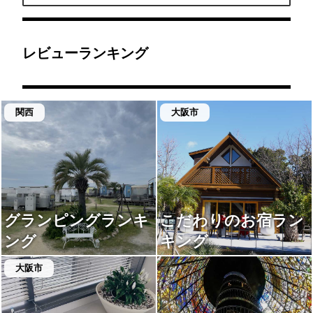
はフードコートやゆった
が、どちらもパーク内で
子は圧巻の光景。今年は
りと景色を眺められる観
購入出来ます！！キャラ
球根12万球を植え替えて
覧席などが設けられてい
クターフードはテーマパ
リニューアルするそうで
ます。
ークの楽しみの一つです
す。◎曜日によって営業
よね😊💛✨
時間が違うので注意。営
業時間の長い週末は、大
レビューランキング
阪湾に落ちる夕日とゆり
園の共演を見ることがで
きるのでおすすめです。
関西
大阪市
グランピングランキ
こだわりのお宿ラン
ング
キング
大阪市