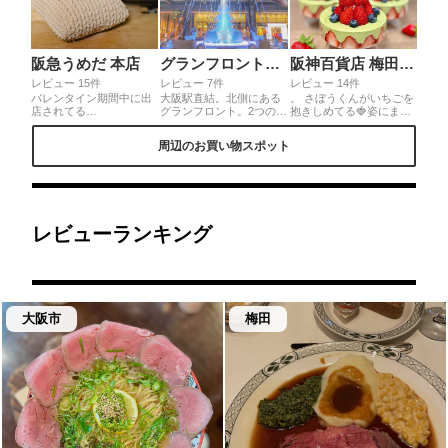
阪急うめだ 本店
グランフロント大阪 北館
阪神百貨店 梅田本店
レビュー 15件
レビュー 7件
レビュー 14件
バレンタイン期間中に出
大阪駅直結。北側にある
。 さぼうくんがいちごを
店されてる
グランフロント。2つのビ
抱きしめてる🍓姿にまず
masahikoozumiのスイー
ルの北側の1階は毎年美し
きゅん❤️ いちごもりもり
ツのクオリティがすご
いクリスマスツリーが飾
にまたきゅん🍓グラスに
周辺のお買い物スポット
い！まるで大事に編み込
られています。今年はこ
いちごが並んでるのにま
んだかわいいクッショ
ちら。。是非見にきてく
たまたきゅん🍓結構ボリ
ン？毛糸玉？とみまちが
ださいね。
ュームあって食べ応えあ
うようなスイーツ！実は
ったよ✨ 和風なパフェで
モンブランでそのクォリ
美味しかったです♪グラス
ティも高い。中にはクリ
のいちごも🍓半分に切っ
ームや栗、赤ワインジュ
たものが周りに敷き詰め
レビューランキング
レなどが入っててそれぞ
られていてごろごろいち
れ美味しい！行列ですが
ご感が嬉しい💕
この機会にお試しあれ
ー。
大阪市
梅田