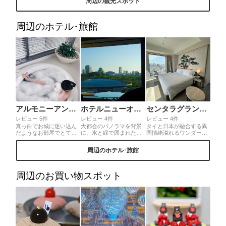
周辺の観光スポット
で、世界自閉症デーの青
ココは屋上が空中庭園に
夕焼けからのマジックア
いライトアップと一緒に
なっているので、360度
ワー、都市夜景を一面に
見ることができました。
風景を眺める事が出来ま
楽しむことができます。
夜桜だけでも素晴らしい
す。
周辺のホテル･旅館
景色がより素晴らしく見
える日でした。今から桜
は見頃です。よかったら
どうですか？
アルモニーアンブラッセ大阪
ホテルニューオータニ大阪
センタラグランドホテル大阪
レビュー 5件
レビュー 4件
レビュー 4件
真っ白でお城に迷い込ん
大都会のパノラマを背景
タイと日本が融合する異
だようなお部屋でとても
に、水と緑で囲まれた美
国情緒溢れるワンダーラ
可愛いです。アルモニー
しい大阪城を望む絶好の
ンド。本場タイ料理をは
アンブラッセはウェディ
ロケーションにあるホテ
じめセルフバーや大阪最
周辺のホテル･旅館
ングホテルですが誕生日
ル。予約の際はキャッス
上階のルーフトップレス
パーティーなどにもおす
ルビュー側をお勧めしま
トランにスパとまさタイ
すめです！お部屋の種類
す。また夜景も荘厳な美
旅行気分が味わえます。
もいくつかあり、この白
しさがあります。
客室からの大阪の絶景パ
周辺のお買い物スポット
くてジャグジーのあるお
ノラマは圧巻！！大阪難
部屋はエヴァーホワイト
波にてプチトリップな気
というスイートルームの
分。
みになっています。