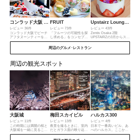
コンラッド大阪 40スカイバー＆ラウンジ
FRUIT
Upstairz Lounge Bar Restaurant
レビュー 36件
レビュー 73件
レビュー 43件
コンラッド大阪でピーチ
「フルーツの可能性を探
Zentis Osaka 2階
アフタヌーンティーをい
し求める」をコンセプト
UPSTAIRZの3月からスタ
ただきました🍑ホテルの
としているhanafruさん。
ートした季節のパフェが
シンボルである白い螺旋
アラカルトのアフターヌ
可愛いすぎます♡Parfait
周辺のグルメ･レストラン
階段をイメージしたスタ
ーンティーセットは丸ご
Ecran de Fraise♡ 春爛漫
ンドで登場🌟セイヴォリ
と一個の桃🍑！インパク
な香りと甘さを堪能でき
ーが別皿となっており、
ト大、写真映えもバッチ
るパフェです♪ムースとマ
ボリュームも大満足の内
リです👍✨他のスイーツ
カロン、蝶々が乗ったフ
周辺の観光スポット
容です😆
もフルーツがたくさん使
タを取ると…お花畑のよ
用されていて、色々なお
うなパフェが♡中はクリ
味が楽しめます😊
ームとソルベです。
大阪城
梅田スカイビル
ハルカス300
レビュー 11件
レビュー 13件
レビュー 4件
この時期には満開の桜と
夜景を撮るときに、室内
日本で一番高いビル、あ
大阪城を一緒に見ること
だとガラス面の映り込み
べのハルカス。ここから
ができます。また今年は
があり、苦労される事も
眺める大阪の夜景は絶景
去年より開花が遅いの
多いかと思います。が、
です！晴れた日は美しい