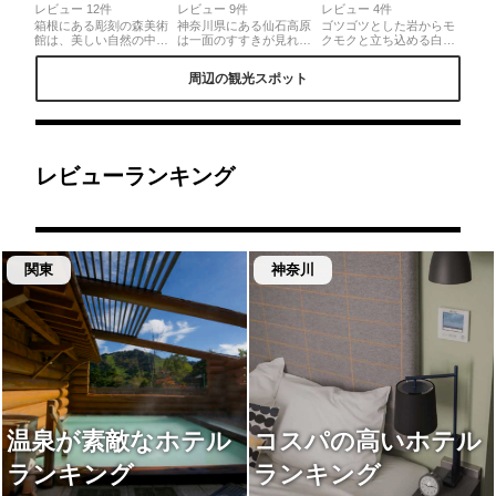
レビュー 12件
レビュー 9件
レビュー 4件
箱根にある彫刻の森美術
神奈川県にある仙石高原
ゴツゴツとした岩からモ
館は、美しい自然の中に
は一面のすすきが見れる
クモクと立ち込める白煙
作られたまさに自然の中
事で有名です！インスタ
や強烈な硫黄の香り。そ
を歩いて巡るような美術
映えな写真も狙う事がで
れらの火山活動を間近で
周辺の観光スポット
館。美しい芝生や、スタ
きて、特に夕方は黄金に
体感することが出来ま
ンドガラスがきれいな展
輝くすすきを見ることが
す。約3000年前の箱根火
望台になっている幸せを
できます！まだまだ間に
山の爆発によって出来た
呼ぶシンフォニーなど見
合うのでぜひ行ってみて
爆裂跡がここ大涌谷で
どころが沢山！どこで写
ください！
す。◎駐車場があるの
真を撮っても可愛らしい
で、車で行くことも出来
フォトスポットになりま
ますが、大涌谷の絶景を
レビューランキング
すよ。
望めるロープウェイを使
うのもオススメです。
関東
神奈川
温泉が素敵なホテル
コスパの高いホテル
ランキング
ランキング