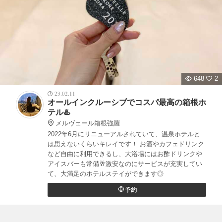
648
2
23.02.11
オールインクルーシブでコスパ最高の箱根ホ
テル♨️
メルヴェール箱根強羅
2022年6月にリニューアルされていて、温泉ホテルと
は思えないくらいキレイです！ お酒やカフェドリンク
など自由に利用できるし、大浴場にはお酢ドリンクや
アイスバーも常備🥂激安なのにサービスが充実してい
て、大満足のホテルステイができます◎
予約