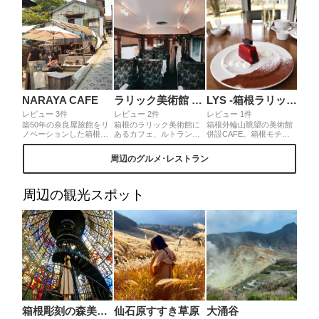
ミブッフェ形式でした。
と、新幹線で小田原駅ま
お料理もとても美味しか
で、小田原駅から車で20
ったです。おすすめのホ
分弱。
テルです
NARAYA CAFE
ラリック美術館 ルトラン
LYS -箱根ラリック美術館-
レビュー 3件
レビュー 2件
レビュー 1件
築50年の奈良屋旅館をリ
箱根のラリック美術館に
箱根外輪山眺望の美術館
ノベーションした箱根の
あるカフェ、ルトラン。
併設CAFE。箱根モチー
足湯カフェです。足湯に
ラリックがオリエンタル
フのスイーツにマリアー
浸かりながら見えるのは
急行の列車の飾りをデザ
ジュするのは常連オーダ
周辺のグルメ･レストラン
広大な箱根の山々。二階
インしたことから、本物
ー、店自慢のグラスなみ
はギャラリー席になって
のオリエンタル急行の列
なみシャンパン。ココア
いてまた違った面白さが
車があるんです！そして
の富士山に浮かぶ甘酸っ
あります。◎箱根登山鉄
その列車の中でティータ
ぱいロープウェイ。甘く
周辺の観光スポット
道宮ノ下駅から坂を下っ
イムができちゃいます。
ほろ酔いの昼下がり。◎
てすぐです。足湯は営業
当日カフェの前で時間予
朝食9：00〜10：
時間中なら無料で自由に
約制なので、時間に余裕
50（L.O.）ランチ11：
入ることができます。無
を持っていくのがおすす
00〜16：00（L.O.）ティ
料駐車場あり。
め。
ータイム11：00〜16：
30（L.O.）、カフェのみ
利用可
箱根彫刻の森美術館
仙石原すすき草原
大涌谷