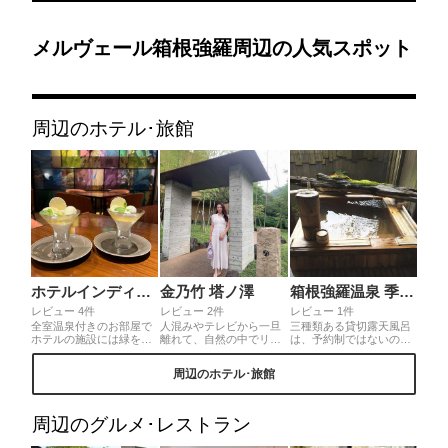
メルヴェール箱根強羅周辺の人気スポット
周辺のホテル･旅館
ホテルインディゴ箱根強羅
金乃竹 塔ノ澤
箱根強羅温泉 季の湯 雪月花
レビュー 4件
レビュー 2件
レビュー 1件
全室温泉付きのお部屋で
人混みやテレビから一旦
三種類ある貸切露天風呂
ホテルの施設には緑を眺
離れて、自然の中でリラ
は、予約制ではないので
めがら入る足湯や水着を
ックスできるお宿。サー
空いていれば何度でも入
着て入る大浴場など色々
ビス抜群♡おこもりステ
れて、カップルや家族で
周辺のホテル･旅館
楽しめました。朝夕付き
イ🥰 お部屋★★★★★ 食
のんびり楽しむことがで
のプランだったのでレス
事★★★★☆ 値段
きます。風情たっぷりの
トランも利用しましたが
★★★☆☆ ペントハウス
貸切露天風呂で、カップ
夕食はお肉メインの洋
スイート1泊2食付き付き
ルや家族の絆もさらに深
周辺のグルメ･レストラン
食、朝食は和と洋が選べ
2人で約16万 アクセス
まること間違いなし！
てパンやサラダなどはセ
★★★☆☆ 大阪からだ