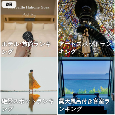
強羅
ホテル･旅館ランキ
アートスポットラン
ング
キング
絶景スポットランキ
露天風呂付き客室ラ
ング
ンキング