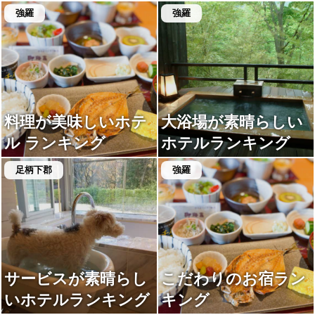
強羅
強羅
料理が美味しいホテ
大浴場が素晴らしい
ル ランキング
ホテルランキング
足柄下郡
強羅
サービスが素晴らし
こだわりのお宿ラン
いホテルランキング
キング