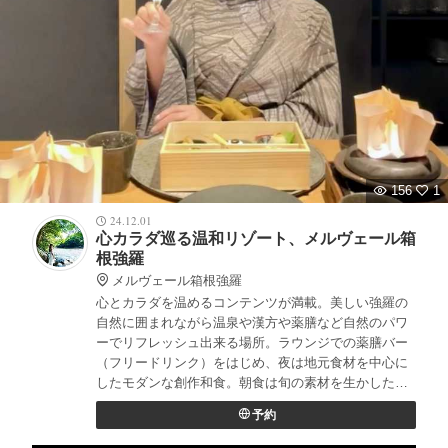
156
1
24.12.01
心カラダ巡る温和リゾート、メルヴェール箱
根強羅
メルヴェール箱根強羅
心とカラダを温めるコンテンツが満載。美しい強羅の
自然に囲まれながら温泉や漢方や薬膳など自然のパワ
ーでリフレッシュ出来る場所。ラウンジでの薬膳バー
（フリードリンク）をはじめ、夜は地元食材を中心に
したモダンな創作和食。朝食は旬の素材を生かした温
活メニューの健康的なラインナップ。駅からも近く利
予約
便性も◎オススメ