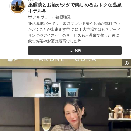
薬膳茶とお酒がタダで楽しめるおトクな温泉
ホテル♨️
メルヴェール箱根強羅
1Fの薬膳バーでは、常時ブレンド茶やお酒が無料でい
ただくことが出来ます◎ 更に！大浴場ではビネガード
リンクやアイスバーのサービスもෆ 温泉で整った後に
飲むお茶やお酒は最高でした🥂
予約