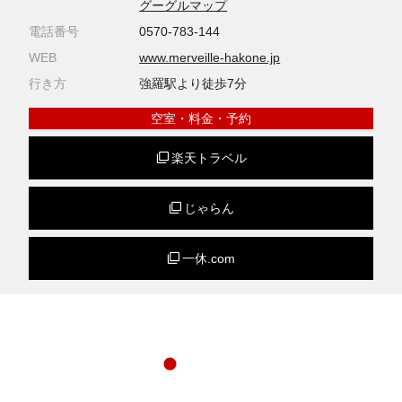
グーグルマップ
電話番号
0570-783-144
WEB
www.merveille-hakone.jp
行き方
強羅駅より徒歩7分
空室・料金・予約
楽天トラベル
じゃらん
一休.com